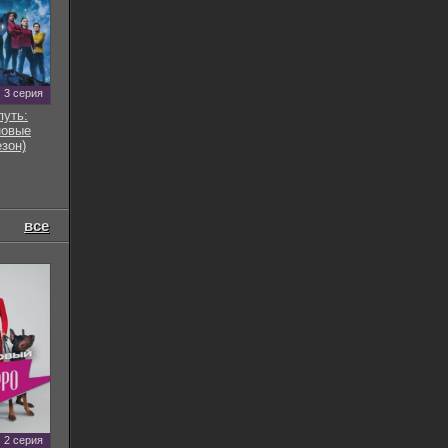
3 серия
путь:
новые
езон)
все
2 серия