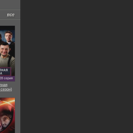
все
28 серия
пная
 сезон)