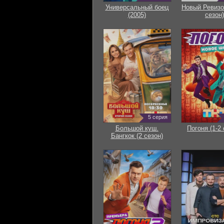
Универсальный боец
Новый Ревизо
(2005)
сезон)
5 серия
Большой куш.
Погоня (1-2 
Бангкок (2 сезон)