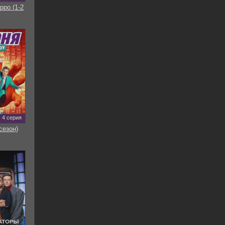
рро (1-2
4 серия
сезон)