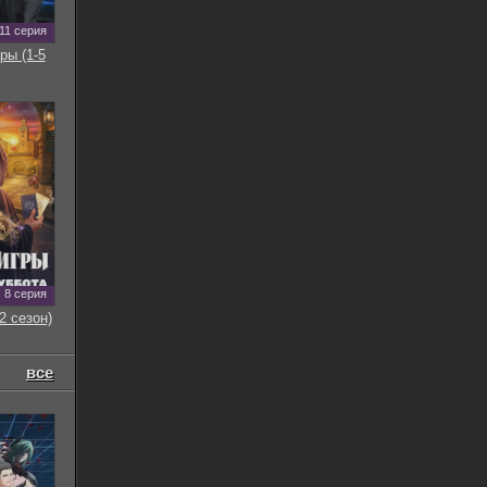
11 серия
ры (1-5
8 серия
2 сезон)
все