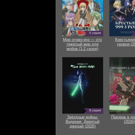
5 серия
Мир отомэ-игр — это
Крестьяни
тяжёлый мир для
уровня (2
мобов (1-2 сезон)
8 серия
Звёздные войны:
Призрак в д
Видения. Девятый
(2026)
джедай (2026)