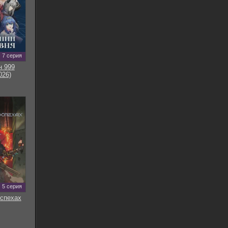
7 серия
н 999
026)
5 серия
оспехах