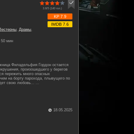
3.8/5 (
140
гол.)
KP 7.9
IMDB 7.6
Вестерны
,
Драмы
,
50 мин
жница Филадельфия Гордон остается
екрушения, произошедшего у берегов
ся пережить много опасных
чем на борту парохода, плывущего по
ет свою любовь... ...
18.05.2025