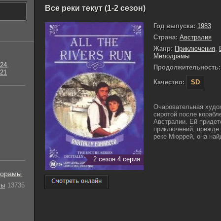
Все реки текут (1-2 сезон)
Год выпуска:
1983
Страна:
Австралия
Жанр:
Приключения
,
Мелодрамы
24
,
Продолжительность:
21
Качество:
SD
Очаровательная худо
сиротой после корабл
Австралии. Ей придет
приключений, прежде 
реке Мюррей, она найд
2 сезон 4 серия
орамы
лы
13735