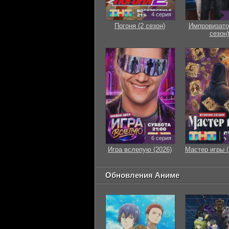
4 серия
Погоня (2 сезон)
Импровизато
сезон)
6 серия
Игра вслепую (2026)
Мастер игры (
Обновления Аниме