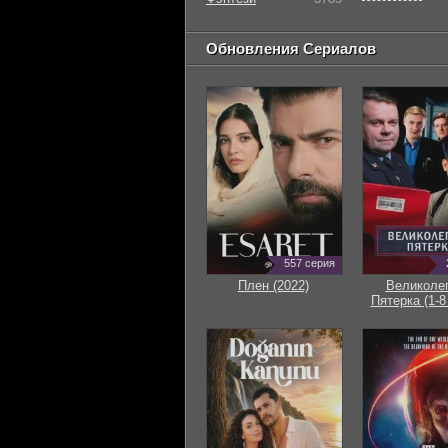
Обновления Сериалов
557 серия
Плен (2022)
Великоле
Пятерка (1-8