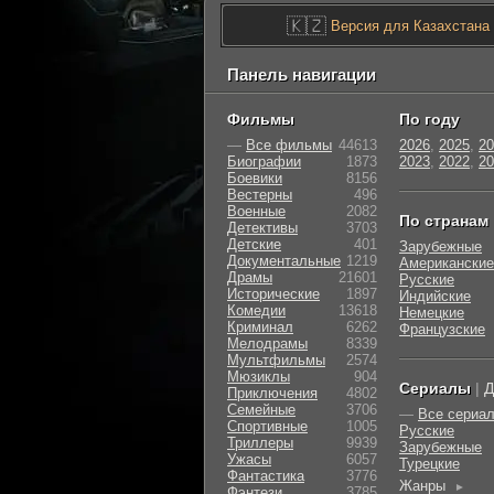
🇰🇿
Версия для Казахстана
Панель навигации
Фильмы
По году
—
Все фильмы
44613
2026
,
2025
,
20
Биографии
1873
2023
,
2022
,
20
Боевики
8156
Вестерны
496
Военные
2082
По странам
Детективы
3703
Детские
401
Зарубежные
Документальные
1219
Американские
Драмы
21601
Русские
Исторические
1897
Индийские
Комедии
13618
Немецкие
Криминал
6262
Французские
Мелодрамы
8339
Мультфильмы
2574
Мюзиклы
904
Сериалы
|
Д
Приключения
4802
Семейные
3706
—
Все сериа
Cпортивные
1005
Русские
Триллеры
9939
Зарубежные
Ужасы
6057
Турецкие
Фантастика
3776
Жанры
►
Фэнтези
3785