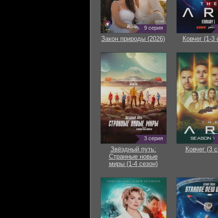
9 серия
Закон природы (2026)
Ковчег (1-3 
3 серия
Звёздный путь:
Ковчег (3 с
Странные новые
миры (1-4 сезон)