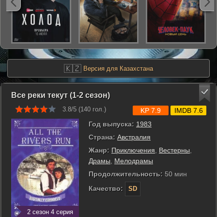
🇰🇿
Версия для Казахстана
Все реки текут (1-2 сезон)
3.8/5 (
140
гол.)
KP 7.9
IMDB 7.6
Год выпуска:
1983
Страна:
Австралия
Жанр:
Приключения
,
Вестерны
,
Драмы
,
Мелодрамы
Продолжительность:
50 мин
Качество:
SD
2 сезон 4 серия