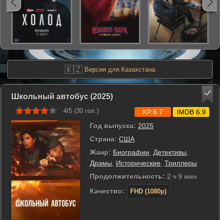
🇰🇿
Версия для Казахстана
Школьный автобус (2025)
4/5 (
30
гол.)
KP 6.7
IMDB 6.9
Год выпуска:
2025
Страна:
США
Жанр:
Биографии
,
Детективы
,
Драмы
,
Исторические
,
Триллеры
Продолжительность:
2 ч 9 мин
Качество:
FHD (1080p)