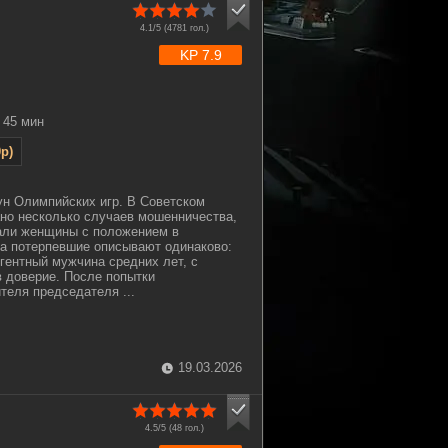
4.1/5 (
4781
гол.)
KP 7.9
45 мин
p)
нун Олимпийских игр. В Советском
но несколько случаев мошенничества,
тали женщины с положением в
а потерпевшие описывают одинаково:
гентный мужчина средних лет, с
в доверие. После попытки
теля председателя ...
19.03.2026
4.5/5 (
48
гол.)