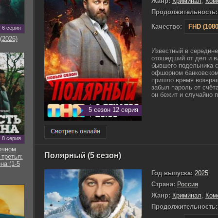
Жанр:
Криминал
,
Ком
Продолжительность:
Качество:
FHD (1080
6 серия
(2026)
Известный в середине
отошедший от дел и 
бывшего подельника 
офшорном банковском 
пришло время возвращ
забыл пароль от счёта
он бежит и случайно п
5 сезон 12 серия
8 серия
очном
Полярный (5 сезон)
 третья:
на (1-5
Год выпуска:
2025
Страна:
Россия
Жанр:
Криминал
,
Ком
Продолжительность: