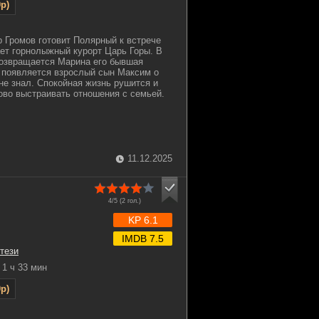
p)
р Громов готовит Полярный к встрече
ает горнолыжный курорт Царь Горы. В
возвращается Марина его бывшая
 появляется взрослый сын Максим о
не знал. Спокойная жизнь рушится и
ово выстраивать отношения с семьей.
11.12.2025
4/5 (
2
гол.)
KP 6.1
IMDB 7.5
тези
1 ч 33 мин
p)