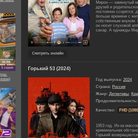
Мирон — замкнутый м
друзей и родительско
постоянно ссорятся, 
больше времени с жит
собственным внуком. 
он носит слуховой апп
сахар. А однажды Мир
5 серия
Горький 53 (2024)
куш.
сезон)
Год выпуска:
2024
Страна:
Россия
Жанр:
Детективы
,
Кр
Продолжительность:
Качество:
FHD (1080
1953 год. Из-за масс
криминальная обстано
Горький возвращаетс