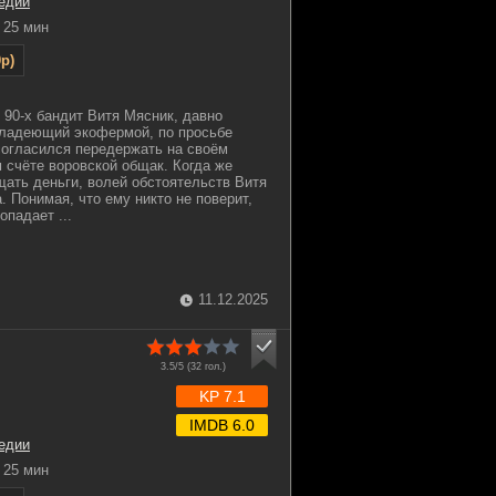
едии
25 мин
p)
 90-х бандит Витя Мясник, давно
владеющий экофермой, по просьбе
согласился передержать на своём
счёте воровской общак. Когда же
ать деньги, волей обстоятельств Витя
. Понимая, что ему никто не поверит,
опадает ...
11.12.2025
3.5/5 (
32
гол.)
KP 7.1
IMDB 6.0
едии
25 мин