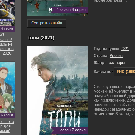
Кроме желания ...
1 сезон 4 серия
6 серия
ый
Топи (2021)
ванный
арь не
Год выпуска:
2021
авных в
 (2026)
Страна:
Россия
Жанр:
Триллеры
Качество:
FHD (1080
Столкнувшись с нера
москвичей убегают в 
полузаброшенной дер
как приключение, дол
возможность забыться
чередой загадочных с
от чего они бежали, и 
5 серия
р — это
р для
1 сезон 7 серия
сезон)