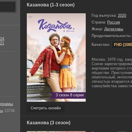
Казанова (1-3 сезон)
Год выпуска:
2020
Страна:
Россия
Жанр:
Детективы
Продолжительность:
24
,
21
Качество:
FHD (1080
Москва, 1978 год, ка
Союзе зарегистрирова
жертвами которого с
обществе. Преступник
обаятельный, интелли
лёгкостью втирается 
самоубийства замести
3 сезон 8 серия
орамы
лы
13736
Казанова (3 сезон)