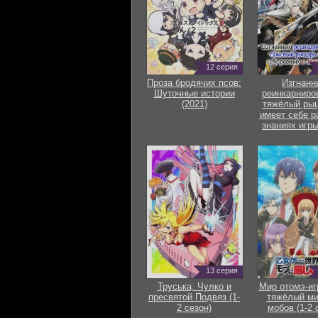
12 серия
Проза бродячих псов:
Изгнанн
Шуточные истории
реинкарниро
(2021)
тяжёлый рыц
имеет себе р
знаниях игры
13 серия
Труська, Чулко и
Мир отомэ-иг
пресвятой Подвяз (1-
тяжёлый ми
2 сезон)
мобов (1-2 