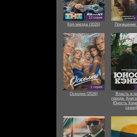
13 серия
Коп-звезда (2026)
Похищение 
1 серия
Осколки (2026)
Власть в н
городе. Книга
Юность Кэне
сезон)