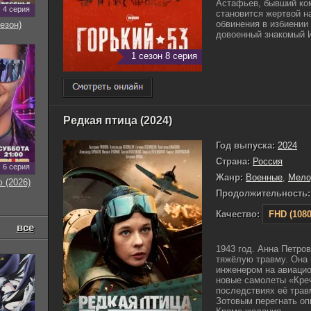
Астафьев, бывший ком
4 серия
становится жертвой н
обвинения в избиении
езон)
довоенный знакомый Ив
1 сезон 8 серия
Редкая птица (2024)
Год выпуска:
2024
Страна:
Россия
6 серия
Жанр:
Военные
,
Мело
 (2026)
Продолжительность:
Качество:
FHD (1080
все
1943 год. Анна Петров
тяжёлую травму. Она 
инженером на авиацио
новые самолеты «Креч
последствиях её трав
Зотовым перегнать оп