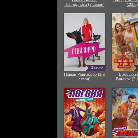
Наследники (2 сезон)
(2005)
2 серия
Новый Ревизорро (1-2
Большой 
сезон)
Бангкок (2 