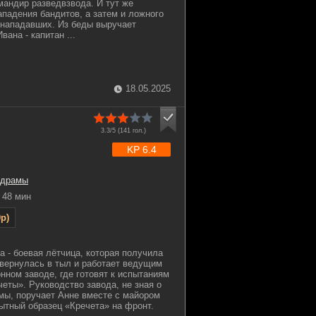
андир разведвзвода. И тут же
ападения бандитов, а затем и ложного
 нападавших. Из беды выручает
ана - капитан ...
18.05.2025
3.3/5 (
141
гол.)
KP 6.4
драмы
48 мин
p)
а - боевая лётчица, которая получила
вернулась в тыл и работает ведущим
нном заводе, где готовят к испытаниям
еты». Руководство завода, не зная о
мы, поручает Анне вместе с майором
ытный образец «Кречета» на фронт.