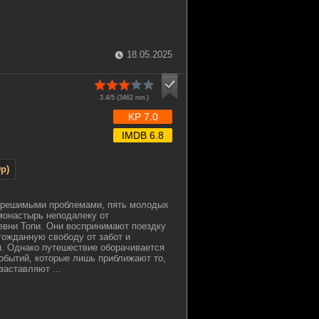
18.05.2025
3.4/5 (
3462
гол.)
KP 7.0
IMDB 6.8
p)
зрешимыми проблемами, пять молодых
монастырь неподалеку от
евни Топи. Они воспринимают поездку
гожданную свободу от забот и
. Однако путешествие оборачивается
обытий, которые лишь приближают то,
заставляют ...