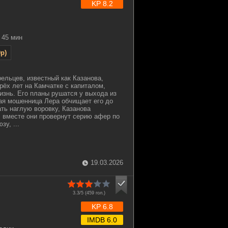
KP 8.2
45 мин
p)
ельцев, известный как Казанова,
рёх лет на Камчатке с капиталом,
изнь. Его планы рушатся у выхода из
кая мошенница Лера обчищает его до
ать наглую воровку, Казанова
: вместе они провернут серию афер по
у, ...
19.03.2026
3.3/5 (
459
гол.)
KP 6.8
IMDB 6.0