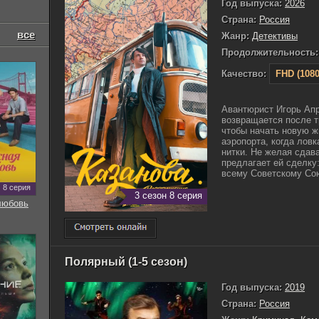
Год выпуска:
2026
Страна:
Россия
все
Жанр:
Детективы
Продолжительность:
Качество:
FHD (1080
Авантюрист Игорь Апр
возвращается после т
чтобы начать новую ж
аэропорта, когда лов
нитки. Не желая сдав
предлагает ей сделку
всему Советскому Союз
8 серия
3 сезон 8 серия
любовь
Полярный (1-5 сезон)
Год выпуска:
2019
Страна:
Россия