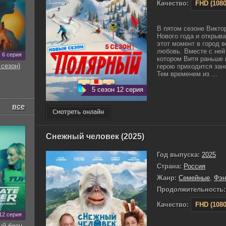
Качество:
FHD (1080
В пятом сезоне Викто
Нового года и открыв
этот момент в город 
любовь. Вместе с ней
6 серия
котором Витя раньше 
 сезон)
герою приходится зан
Тем временем из ...
5 сезон 12 серия
все
Снежный человек (2025)
Год выпуска:
2025
Страна:
Россия
Жанр:
Семейные
,
Фэн
Продолжительность:
Качество:
FHD (1080
12 серия
ый боец