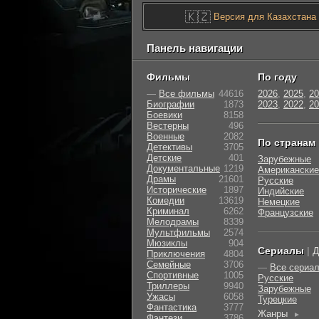
🇰🇿
Версия для Казахстана
Панель навигации
Фильмы
По году
—
Все фильмы
44616
2026
,
2025
,
20
Биографии
1873
2023
,
2022
,
20
Боевики
8158
Вестерны
496
Военные
2082
По странам
Детективы
3705
Детские
401
Зарубежные
Документальные
1219
Американские
Драмы
21601
Русские
Исторические
1897
Индийские
Комедии
13619
Немецкие
Криминал
6262
Французские
Мелодрамы
8339
Мультфильмы
2574
Мюзиклы
904
Сериалы
|
Д
Приключения
4804
Семейные
3706
—
Все сериа
Cпортивные
1005
Русские
Триллеры
9940
Зарубежные
Ужасы
6058
Турецкие
Фантастика
3777
Жанры
►
Фэнтези
3786