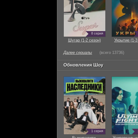
8 серия
Шугар (1-2 сезон)
Укрытие (1-3
Далее сериалы
(всего 13736)
Обновления Шоу
1 серия
Выживалити.
Универсальн