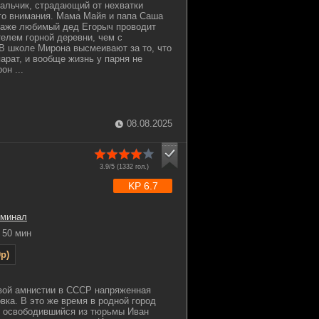
альчик, страдающий от нехватки
го внимания. Мама Майя и папа Саша
даже любимый дед Егорыч проводит
елем горной деревни, чем с
В школе Мирона высмеивают за то, что
арат, и вообще жизнь у парня не
он ...
08.08.2025
3.9/5 (
1332
гол.)
KP 6.7
иминал
50 мин
p)
овой амнистии в СССР напряженная
вка. В это же время в родной город
я освободившийся из тюрьмы Иван