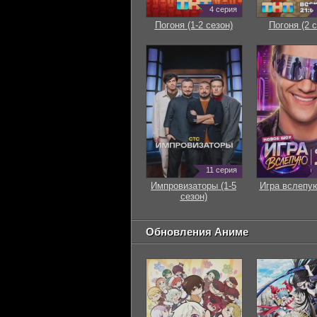
4 серия
Погоня (1-2 сезон)
Погоня (2 с
11 серия
Импровизаторы (1-5
Игра вслепую
сезон)
Обновления Аниме