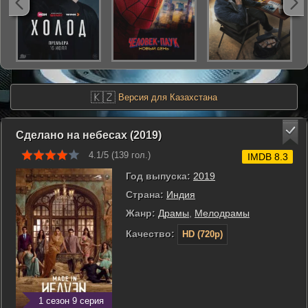
🇰🇿
Версия для Казахстана
Сделано на небесах (2019)
4.1/5 (
139
гол.)
IMDB 8.3
Год выпуска:
2019
Страна:
Индия
Жанр:
Драмы
,
Мелодрамы
Качество:
HD (720p)
1 сезон 9 серия