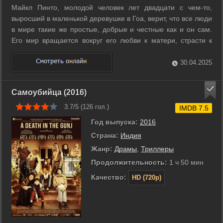
Майкл Пинто, молодой человек лет двадцати с чем-то,
выросший в маленькой деревушке в Гоа, верит, что все люди
в мире такие же простые, добрые и честные как и он сам.
Его мир вращается вокруг его любви к матери, страсти к
музыке и воспоминаниях о друге детства Самире, который
уехал из Гоа в Мумбай много лет назад, не ответив ни на
30.04.2025
одно из ...
Самоубийца (2016)
3.7/5 (
126
гол.)
IMDB 7.5
Год выпуска:
2016
Страна:
Индия
Жанр:
Драмы
,
Триллеры
Продолжительность:
1 ч 50 мин
Качество:
HD (720p)