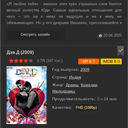
«Я люблю тебя» - именно этих трёх страшных слов боится
вечный холостяк Юди. Самые идеальные отношения для
него – это ни к чему не ведущие и ни к чему не
обязывающие. Но у его девушки Вишакхи, присосавшейся к
нему, как пиявка и по пятам преследующей его, совсем
иное мнение об этом. Её Юдик-Чудик, должен 24 часа в
20.04.2025
сутки находится только рядом с ней. ...
Дэв.Д (2009)
3.7/5 (
167
гол.)
KP 6.7
IMDB 8.0
Год выпуска:
2009
Страна:
Индия
Жанр:
Драмы
,
Комедии
,
Мелодрамы
Продолжительность:
2 ч 24 мин
Качество:
FHD (1080p)