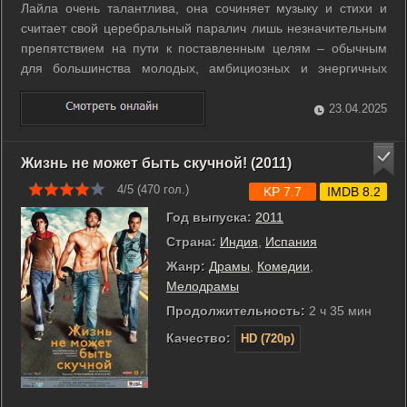
Лайла очень талантлива, она сочиняет музыку и стихи и
считает свой церебральный паралич лишь незначительным
препятствием на пути к поставленным целям – обычным
для большинства молодых, амбициозных и энергичных
женщин. Когда музыкант из Университета Дели разбивает ей
сердце, Лайла покидает свою любящую семью и поступает
23.04.2025
в Университет Нью-Йорка на ...
Жизнь не может быть скучной! (2011)
4/5 (
470
гол.)
KP 7.7
IMDB 8.2
Год выпуска:
2011
Страна:
Индия
,
Испания
Жанр:
Драмы
,
Комедии
,
Мелодрамы
Продолжительность:
2 ч 35 мин
Качество:
HD (720p)