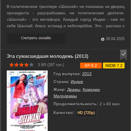
В политическом триллере «Шанхай» не показаны ни дворец
президента - раштрабхаван, ни политические деятели.
«Шанхай» - это метафора. Каждый город Индии - сам по
себе Шанхай: блеск эстакад и небоскрёбов. Это - рассказ о
судьбе таких городов, которые, с одной стороны, поражают
своей безумной внешней роскошью, а с другой стороны их
28.04.2025
жители, простые ...
Эта сумасшедшая молодежь (2013)
3.9/5 (
287
гол.)
KP 8.2
IMDB 7.2
Год выпуска:
2013
Страна:
Индия
Жанр:
Драмы
,
Комедии
,
Мелодрамы
Продолжительность:
2 ч 40 мин
Качество:
HD (720p)