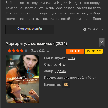
Бобо является ведущим магом Индии. Но даже его подруге
Тамаре неизвестно, что жизнь Бобо разваливается на части.
Его постоянные галлюцинации не оставляют ему выбора,
кроме как искать психиатрической помощи. После
регрессии гипноза, в памяти Бобо всплывают страшные
истории из его детства с участием зловещей демонической
28.04.2025
силы, которая не только ...
Маргариту, с соломинкой (2014)
3.5/5 (
111
гол.)
KP 6.8
IMDB 7.2
Год выпуска:
2014
Страна:
Индия
Жанр:
Драмы
Продолжительность:
1 ч 40 мин
Качество:
SD