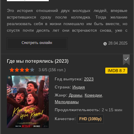
Это история отношений двух молодых людей, впервые
встретившихся сразу после колледжа. Тогда желание
реализовать себя в жизни помешало им быть вместе, но
спустя почти десять лет они встречаются снова, уже с
багажом реализованных и нереализованных желаний и
планов, чтобы испытать счастье любви. ...
28.04.2025
Где мы потерялись (2023)
3.6/5 (
156
гол.)
IMDB 8.7
Год выпуска:
2023
Страна:
Индия
Жанр:
Драмы
,
Комедии
,
Мелодрамы
Продолжительность:
2 ч 15 мин
Качество:
FHD (1080p)