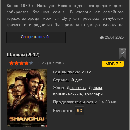
Конец 1970-х. Накануне Нового года в загородном доме
собирается большая семья. В стороне от семейного
торжества бродит мрачный Шуту. Он пребывает в глубоком
кризисе и с радостью бы променял шумную тусовку на
общение с детьми. В конце концов его втягивают в
запутанный мир зрелых эмоций и желаний. Отношения
29.04.2025
накаляются, и Шуту пытается доказать ...
Шанхай (2012)
3.6/5 (
107
гол.)
IMDB 7.2
Год выпуска:
2012
Страна:
Индия
Жанр:
Детективы
,
Драмы
,
Криминальные
,
Триллеры
Продолжительность:
1 ч 53 мин
Качество:
SD