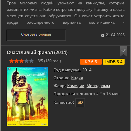
Трое молодых людей уезжают на каникулы, которые
изменят их жизнь. Кабир встречает девушку Наташу и шесть
месяцев спустя они обручаются. Он хочет устроить что-то
вроде расширенного варианта мальчишника -
трёхнедельную поездку с Имраном и Арджуном – двумя его
лучшими друзьями еще со школы. ...
21.04.2025
Счастливый финал (2014)
3/5 (
139
гол.)
KP 6.5
IMDB 5.4
Год выпуска:
2014
Страна:
Индия
Жанр:
Комедии
,
Мелодрамы
Продолжительность:
2 ч 15 мин
Качество:
SD