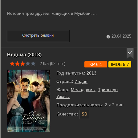
История трех друзей, живущих в Мумбаи. ...
28.04.2025
Ведьма (2013)
2.9/5 (
92
гол.)
KP 6.1
IMDB 5.7
Год выпуска:
2013
Страна:
Индия
Жанр:
Мелодрамы
,
Триллеры
,
Ужасы
Продолжительность:
2 ч 7 мин
Качество:
SD