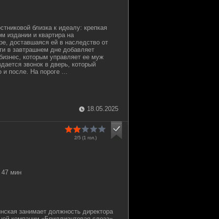
тниковой близка к идеалу: крепкая
ом издании и квартира на
е, доставшаяся ей в наследство от
ти в завтрашнем дне добавляет
изнес, которым управляет ее муж
дается звонок в дверь, который
 и после. На пороге ...
18.05.2025
2/5 (
1
гол.)
47 мин
инская занимает должность директора
ной компании «Бриллиантовая слеза».