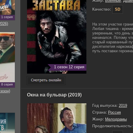
Жанр:
Военные
,
Драм
Качество:
SD
1 серия
2026)
На этом участке гран
Любая тишина - време
уверенным, что день з
начинался. Потому чт
старый караванный пу
десятилетия наркома
путь поставки героина.
1 сезон 12 серия
8 серия
сезон)
Окна на бульвар (2019)
Год выпуска:
2019
Страна:
Россия
Жанр:
Мелодрамы
Продолжительность: