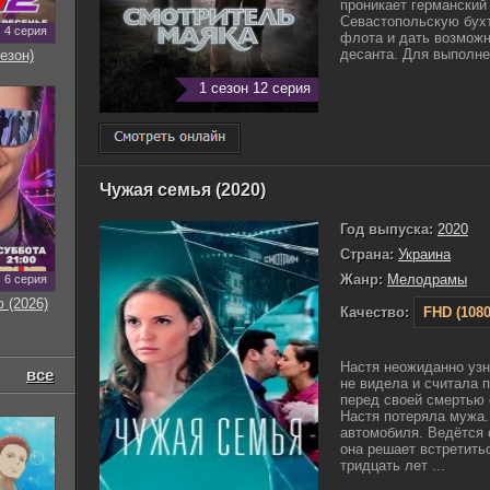
проникает германский
Севастопольскую бухт
4 серия
флота и дать возможн
десанта. Для выполнен
езон)
1 сезон 12 серия
Чужая семья (2020)
Год выпуска:
2020
Страна:
Украина
Жанр:
Мелодрамы
6 серия
 (2026)
Качество:
FHD (1080
Настя неожиданно узна
все
не видела и считала 
перед своей смертью 
Настя потеряла мужа.
автомобиля. Ведётся 
она решает встретитьс
тридцать лет ...