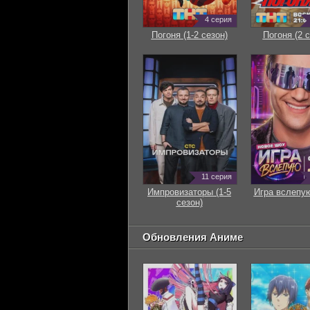
4 серия
Погоня (1-2 сезон)
Погоня (2 с
11 серия
Импровизаторы (1-5
Игра вслепую
сезон)
Обновления Аниме