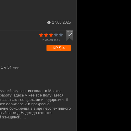
17.05.2025
2.7/5 (
94
гол.)
KP 5.4
1 ч 34 мин
учший акушер-гинеколог в Москве.
аботу, здесь у нее все получается:
 засыпают ее цветами и подарками. В
все сложилось: и прекрасно
личие бойфренда в виде перспективного
рвый взгляд Надежда кажется
 женщиной. ...