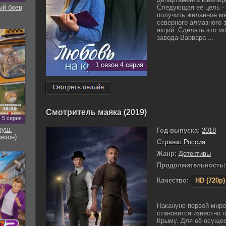
ый боец
Следующая её цель - 
получить желанное ме
северного алмазного 
акций. Сделать это м
завода Варвара ...
1 сезон 4 серия
Смотритель маяка (2019)
5 серия
куш.
Год выпуска:
2018
сезон)
Страна:
Россия
Жанр:
Детективы
Продолжительность:
Качество:
HD (720p)
Накануне первой миро
становится известно 
Крыму. Для её осущес