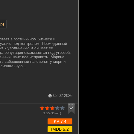
p)
отает в гостиничном бизнесе и
туацию под контролем. Неожиданный
ит к увольнению и лишает ее
да репутация оказывается под угрозой,
анный шанс все исправить. Марина
ть заброшенный пансионат у моря и
сиональную ...
03.02.2026
3.3/5 (
93
гол.)
KP 7.4
IMDB 5.2