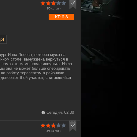
3/5 (
1
гол.)
KP 6.8
p)
ург Инна Лосева, потеряв мужа на
нном столе, вынуждена вернуться в
ы помогать маме после инсульта. Из-за
мы она не может больше оперировать,
 на работу терапевтом в районную
 доверяют 8-ой участок, считающийся
Сегодня, 02:00
3/5 (
4
гол.)