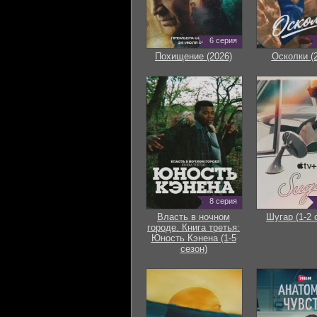
6 серия
Похищение (2026)
Осколки (
8 серия
Власть в ночном
Шугар (1-2 
городе. Книга третья:
Юность Кэнена (1-5
сезон)