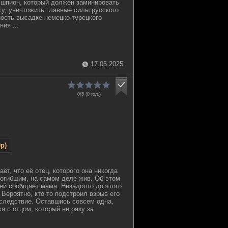
 шпион, который должен заминировать
у, уничтожить главные силы русского
ость высадке немецко-турецкого
ия ...
17.05.2025
0/5 (
0
гол.)
p)
ёт, что её отец, которого она никогда
погибшим, на самом деле жив. Об этом
ей сообщает мама. Незадолго до этого
 Вероятно, кто-то подстроил взрыв его
следствие. Оставшись совсем одна,
я с отцом, который ни разу за