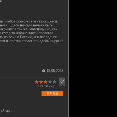
ы
ицы любое спокойствие - кажущееся.
нная. Здесь никогда нельзя быть
акончится так же благополучно, как
о когда-то именно здесь пролегал
ть из Азии в Россию, а в последние
фия пытается проложить здесь широкий
 ...
18.05.2025
3.3/5 (
148
гол.)
KP 6.5
45 мин