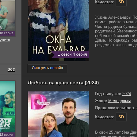
Качество:
SD
Жизнь Александры Пос
семья, работа в модн
Чистопрудном бульвар
родителей. Увереннос
18 серия
небольшой семейный б
увств
Дима. Но однажды раз
разделяет жизнь на до
1 сезон 4 серия
все
Любовь на краю света (2024)
Год выпуска:
2024
Жанр:
Мелодрамы
Продолжительность:
Качество:
SD
В свои 25 лет Яна Дв
12 серия
департамента ювелир