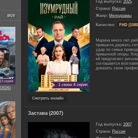
Год выпуска:
2025
Страна:
Россия
все
Жанр:
Мелодрамы
Качество:
FHD (1080
Марина много лет раб
привыкла держать си
удар по семье привод
привычной опоры. Ког
ей предлагают рисков
соглашается возглави
доказать свою профес
13 серия
1 сезон 4 серия
(2026)
Застава (2007)
Год выпуска:
2007
Страна:
Россия