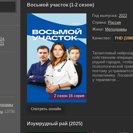
Восьмой участок (1-2 сезон)
Год выпуска:
2022
Страна:
Россия
Жанр:
Мелодрамы
Качество:
FHD (1080
24
,
21
Талантливый нейрохир
собственном операцио
родной городок, чтоб
психологической трав
поэтому устраивается
поликлинику. Лосевой
у терапевтов ...
2 сезон 16 серия
орамы
лы
13736
Изумрудный рай (2025)