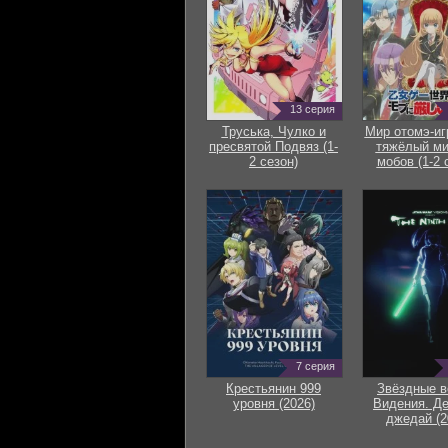
13 серия
Труська, Чулко и
Мир отомэ-иг
пресвятой Подвяз (1-
тяжёлый ми
2 сезон)
мобов (1-2 
7 серия
Крестьянин 999
Звёздные в
уровня (2026)
Видения. Д
джедай (2