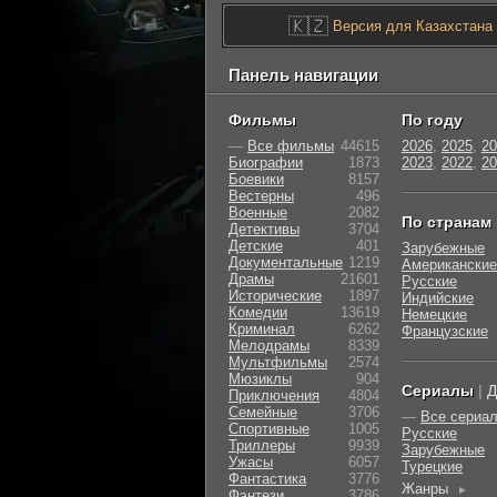
🇰🇿
Версия для Казахстана
Панель навигации
Фильмы
По году
—
Все фильмы
44615
2026
,
2025
,
20
Биографии
1873
2023
,
2022
,
20
Боевики
8157
Вестерны
496
Военные
2082
По странам
Детективы
3704
Детские
401
Зарубежные
Документальные
1219
Американские
Драмы
21601
Русские
Исторические
1897
Индийские
Комедии
13619
Немецкие
Криминал
6262
Французские
Мелодрамы
8339
Мультфильмы
2574
Мюзиклы
904
Сериалы
|
Д
Приключения
4804
Семейные
3706
—
Все сериа
Cпортивные
1005
Русские
Триллеры
9939
Зарубежные
Ужасы
6057
Турецкие
Фантастика
3776
Жанры
►
Фэнтези
3786