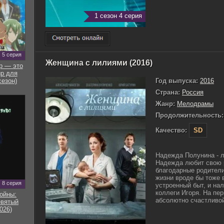
1 сезон 4 серия
5 серия
Женщина с лилиями (2016)
р — это
р для
Год выпуска:
2016
сезон)
Страна:
Россия
Жанр:
Мелодрамы
Продолжительность:
Качество:
SD
Надежда Полунина - л
Надежда любит свою р
благодарные родители
жизни вроде бы тоже 
8 серия
устроенный быт, и на
коллеги Игоря. На пе
ойны:
абсолютно счастливой
евятый
026)