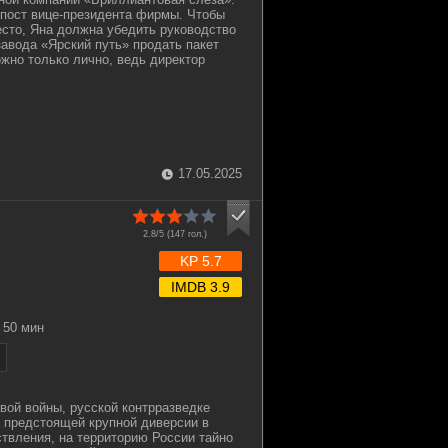
пост вице-президента фирмы. Чтобы
сто, Яна должна убедить руководство
завода «Ярский путь» продать пакет
ожно только лично, ведь директор
17.05.2025
2.8/5 (
147
гол.)
KP 5.7
IMDB 3.9
50 мин
вой войны, русской контрразведке
о предстоящей крупной диверсии в
твления, на территорию России тайно