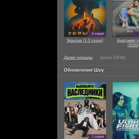
6 серия
Укрытие (1-3 сезон)
Анатомия ч
(2026)
Далее сериалы
(всего 13736)
Обновления Шоу
1 серия