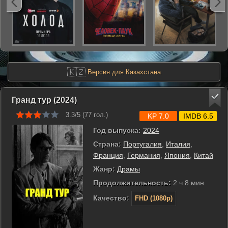
🇰🇿
Версия для Казахстана
Гранд тур (2024)
3.3/5 (
77
гол.)
KP 7.0
IMDB 6.5
Год выпуска:
2024
Страна:
Португалия
,
Италия
,
Франция
,
Германия
,
Япония
,
Китай
Жанр:
Драмы
Продолжительность:
2 ч 8 мин
Качество:
FHD (1080p)