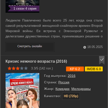
1 сезон 4 серия
Людмиле Павличенко было всего 25 лет, когда она стала
самой результативной женщиной-снайпером времен Второй
Мировой войны. Ее встреча с Элеонорой Рузвельт и
делегатами дружественных стран, принимавших решение о
помощи Советскому Союзу, стала переломной для хода
всей войны. ...
18.05.2025
Кризис нежного возраста (2016)
3.3/5 (
142
гол.)
KP 6.2
IMDB 6.0
Год выпуска:
2016
Страна:
Россия
Жанр:
Комедии
,
Мелодрамы
Качество:
HD (720p)