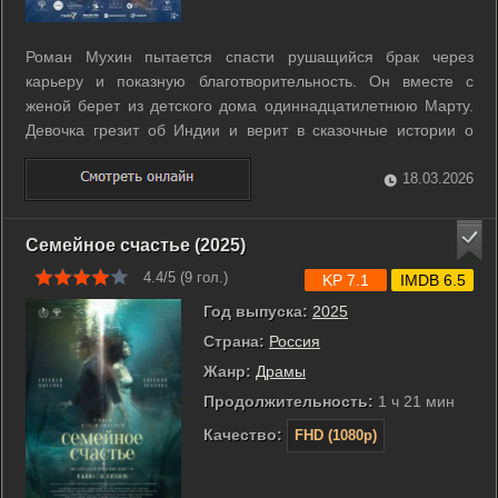
Роман Мухин пытается спасти рушащийся брак через
карьеру и показную благотворительность. Он вместе с
женой берет из детского дома одиннадцатилетнюю Марту.
Девочка грезит об Индии и верит в сказочные истории о
своем происхождении. В московском особняке вместо
ожидаемого уюта воцаряется хаос. Пара надеется вернуть
18.03.2026
близость в семейном путешествии к ...
Семейное счастье (2025)
4.4/5 (
9
гол.)
KP 7.1
IMDB 6.5
Год выпуска:
2025
Страна:
Россия
Жанр:
Драмы
Продолжительность:
1 ч 21 мин
Качество:
FHD (1080p)