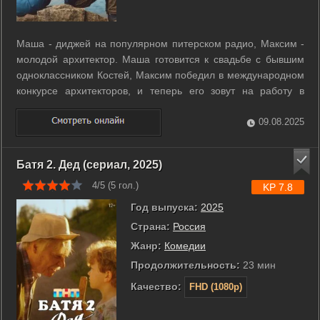
Маша - диджей на популярном питерском радио, Максим -
молодой архитектор. Маша готовится к свадьбе с бывшим
одноклассником Костей, Максим победил в международном
конкурсе архитекторов, и теперь его зовут на работу в
Германию. Но оба они не уверены, что им нужно именно
это. Максима удерживает в Питере любовь к девушке,
09.08.2025
которая его оставила, а Маша ...
Батя 2. Дед (сериал, 2025)
4/5 (
5
гол.)
KP 7.8
Год выпуска:
2025
Страна:
Россия
Жанр:
Комедии
Продолжительность:
23 мин
Качество:
FHD (1080p)