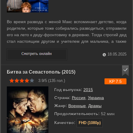
Во время развода с женой Макс вспоминает детство, когда
родители, которые тоже собирались разводиться, отправили
его на лето к деду-фронтовику в деревню. Тогда строгий дед
стал настоящим другом и учителем для мальчика, а также
свидетелем и участником его многочисленных проделок. ...
18.05.2025
Битва за Севастополь (2015)
3.9/5 (
135
гол.)
KP 7.5
Год выпуска:
2015
Страна:
Россия
,
Украина
Жанр:
Военные
,
Драмы
Продолжительность:
52 мин
Качество:
FHD (1080p)