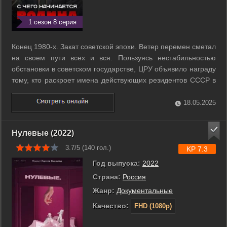
1 сезон 8 серия
Конец 1980-х. Закат советской эпохи. Ветер перемен сметал
на своем пути всех и вся. Пользуясь нестабильностью
обстановки в советском государстве, ЦРУ объявило награду
тому, кто раскроет имена действующих резидентов СССР в
западных странах. Предателю пообещали миллион
долларов и политическое убежище за границей. Первое и
18.05.2025
Второе управления КГБ ...
Нулевые (2022)
3.7/5 (
140
гол.)
KP 7.3
Год выпуска:
2022
Страна:
Россия
Жанр:
Документальные
Качество:
FHD (1080p)