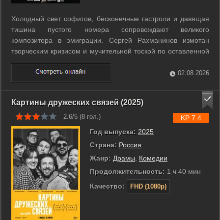
Холодный свет софитов, бесконечные гастроли и давящая
тишина пустого номера сопровождают великого
композитора в эмиграции. Сергей Рахманинов измотан
творческим кризисом и мучительной тоской по оставленной
навсегда России. Единственным проблеском надежды для
него становится загадочная незнакомка, которая присылает
02.08.2026
ветки белой сирени после каждого ...
Картины дружеских связей (2025)
2.6/5 (
8
гол.)
KP 7.4
Год выпуска:
2025
Страна:
Россия
Жанр:
Драмы
,
Комедии
Продолжительность:
1 ч 40 мин
Качество:
FHD (1080p)