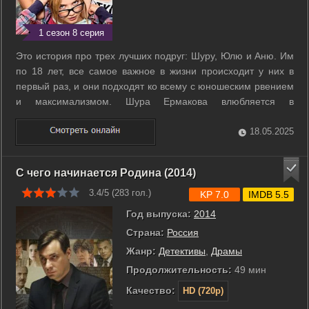
1 сезон 8 серия
Это история про трех лучших подруг: Шуру, Юлю и Аню. Им
по 18 лет, все самое важное в жизни происходит у них в
первый раз, и они подходят ко всему с юношеским рвением
и максимализмом. Шура Ермакова влюбляется в
преподавателя и в тот же день узнает, что в ее семью
вернулась мама, которая бросила ее в детстве. Юля
18.05.2025
Кузьмина никак не может разорвать ...
С чего начинается Родина (2014)
3.4/5 (
283
гол.)
KP 7.0
IMDB 5.5
Год выпуска:
2014
Страна:
Россия
Жанр:
Детективы
,
Драмы
Продолжительность:
49 мин
Качество:
HD (720p)