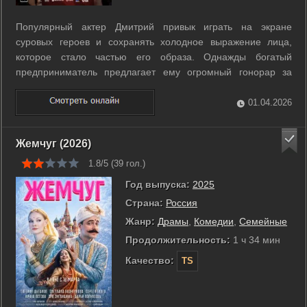
Популярный актер Дмитрий привык играть на экране
суровых героев и сохранять холодное выражение лица,
которое стало частью его образа. Однажды богатый
предприниматель предлагает ему огромный гонорар за
главную роль в криминальной драме о девяностых годах. Во
время съемок происходит несчастный случай, после
01.04.2026
которого операция оставляет странный ...
Жемчуг (2026)
1.8/5 (
39
гол.)
Год выпуска:
2025
Страна:
Россия
Жанр:
Драмы
,
Комедии
,
Семейные
Продолжительность:
1 ч 34 мин
Качество:
TS