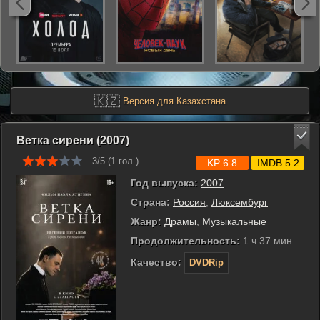
🇰🇿
Версия для Казахстана
Ветка сирени (2007)
3/5 (
1
гол.)
KP 6.8
IMDB 5.2
Год выпуска:
2007
Страна:
Россия
,
Люксембург
Жанр:
Драмы
,
Музыкальные
Продолжительность:
1 ч 37 мин
Качество:
DVDRip