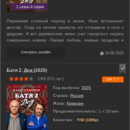
1 сезон 4 серия
Переживая сложный период в жизни, Макс вспоминает
детство. Тогда на летние каникулы его отправили в село к
дедушке. И вот деревенская жизнь учит городского пацана
совершенно новому. Первая любовь, первые проделки и
самостоятельный выбор. Именно дед становится для
малыша учителем и свидетелем того, как ребенок
14.06.2025
взрослеет, учится делать правильный ...
Батя 2. Дед (2025)
3.8/5 (
572
гол.)
KP 7.7
Год выпуска:
2025
Страна:
Россия
Жанр:
Комедии
Продолжительность:
1 ч 28 мин
Качество:
FHD (1080p)