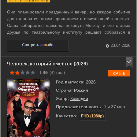
Они планировали праздничный вечер, но каждое событие
дня становится тихим прощанием с исчезающей юностью.
Саша собирается навсегда покинуть Москву, и его старые
друзья по театральному институту решают собраться в
крошечной квартире ради финальной встречи. Пока
виновник торжества крепко спит, остальные пытаются
23.04.2026
справиться с навалившейся ...
Человек, который смеётся (2026)
1.8/5 (
41
гол.)
KP 5.6
Год выпуска:
2026
Страна:
Россия
Жанр:
Комедии
Продолжительность:
1 ч 37 мин
Качество:
FHD (1080p)