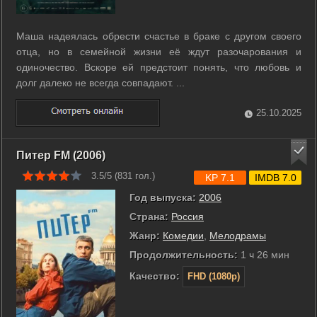
Маша надеялась обрести счастье в браке с другом своего
отца, но в семейной жизни её ждут разочарования и
одиночество. Вскоре ей предстоит понять, что любовь и
долг далеко не всегда совпадают. ...
25.10.2025
Питер FM (2006)
3.5/5 (
831
гол.)
KP 7.1
IMDB 7.0
Год выпуска:
2006
Страна:
Россия
Жанр:
Комедии
,
Мелодрамы
Продолжительность:
1 ч 26 мин
Качество:
FHD (1080p)