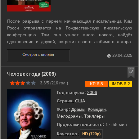
После разрыва с парнем начинающая писательница Ким
Росси отправляется на Рождественскую писательскую
конференцию. Там она узнает много нового, найдёт
вдохновение и друзей, встретит своего любимого автора.
Однако не обойдётся и без неприятных сюрпризов. ...
29.04.2025
Человек года (2006)
3.3/5 (
216
гол.)
KP 6.8
IMDB 6.2
Год выпуска:
2006
Страна:
США
Жанр:
Драмы
,
Комедии
,
Мелодрамы
,
Триллеры
Продолжительность:
1 ч 55 мин
Качество:
HD (720p)