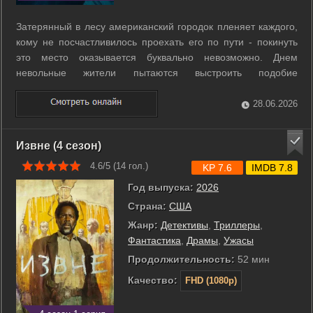
Затерянный в лесу американский городок пленяет каждого,
кому не посчастливилось проехать его по пути - покинуть
это место оказывается буквально невозможно. Днем
невольные жители пытаются выстроить подобие
нормального быта и найти способ выбраться, а по ночам
спасаются от пугающих обитателей леса, которые приходят
28.06.2026
навестить горожан, как только ...
Извне (4 сезон)
4.6/5 (
14
гол.)
KP 7.6
IMDB 7.8
Год выпуска:
2026
Страна:
США
Жанр:
Детективы
,
Триллеры
,
Фантастика
,
Драмы
,
Ужасы
Продолжительность:
52 мин
Качество:
FHD (1080p)