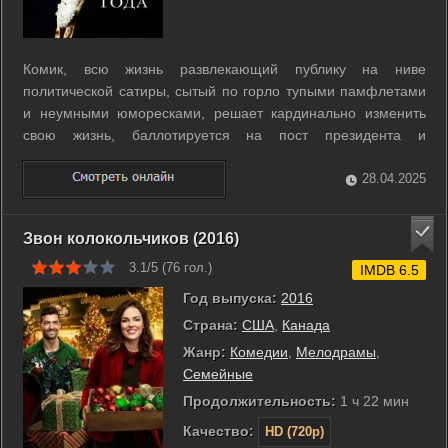
Комик, всю жизнь развлекающий публику на ниве
политической сатиры, сытый по горло тупыми памфлетами
и неумными юморесками, решает кардинально изменить
свою жизнь, баллотируется на пост президента и
неожиданно для всех побеждает. Сенсация! Эстрадный
артист - человек года. Но через некоторое время девушка-
28.04.2025
программист обнаруживает сбой в системе ...
Звон колокольчиков (2016)
3.1/5 (
76
гол.)
IMDB 6.5
Год выпуска:
2016
Страна:
США
,
Канада
Жанр:
Комедии
,
Мелодрамы
,
Семейные
Продолжительность:
1 ч 22 мин
Качество:
HD (720p)