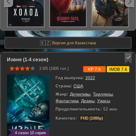
🇰🇿
Версия для Казахстана
Извне (1-4 сезон)
3.9/5 (
1905
гол.)
KP 7.6
IMDB 7.6
Год выпуска:
2022
Страна:
США
Жанр:
Детективы
,
Триллеры
,
Фантастика
,
Драмы
,
Ужасы
Продолжительность:
52 мин
Качество:
FHD (1080p)
4 сезон 10 серия