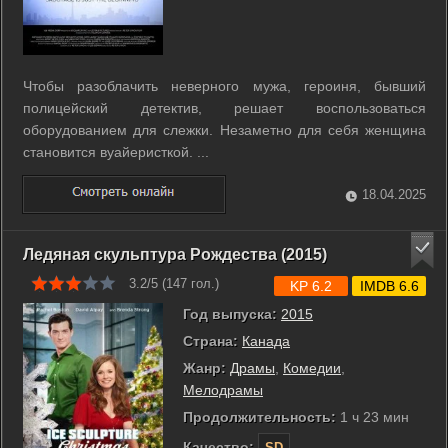
Чтобы разоблачить неверного мужа, героиня, бывший
полицейский детектив, решает воспользоваться
оборудованием для слежки. Незаметно для себя женщина
становится вуайеристкой. ...
18.04.2025
Ледяная скульптура Рождества (2015)
3.2/5 (
147
гол.)
KP 6.2
IMDB 6.6
Год выпуска:
2015
Страна:
Канада
Жанр:
Драмы
,
Комедии
,
Мелодрамы
Продолжительность:
1 ч 23 мин
Качество:
SD