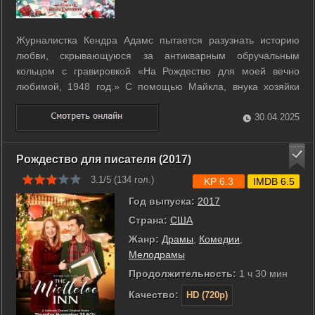
Журналистка Кендра Адамс пытается разузнать историю
любви, скрывающуюся за антикварным обручальным
кольцом с гравировкой «На Рождество для моей вечно
любимой, 1948 год.» С помощью Майкла, внука хозяйки
кольца, она узнаёт, какое наследие оставили влюблённые, а
также то, на какие жертвы им пришлось пойти. ...
30.04.2025
Рождество для писателя (2017)
3.1/5 (
134
гол.)
KP 6.3
IMDB 6.5
Год выпуска:
2017
Страна:
США
Жанр:
Драмы
,
Комедии
,
Мелодрамы
Продолжительность:
1 ч 30 мин
Качество:
HD (720p)