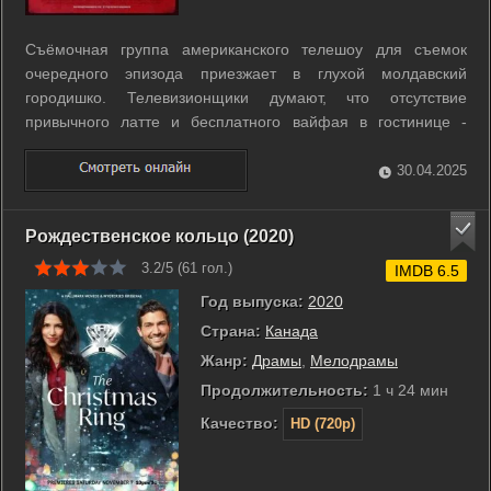
Съёмочная группа американского телешоу для съемок
очередного эпизода приезжает в глухой молдавский
городишко. Телевизионщики думают, что отсутствие
привычного латте и бесплатного вайфая в гостинице -
максимум неприятностей, которые их ожидают. Но бояться
следует, скорее, местных жителей. ...
30.04.2025
Рождественское кольцо (2020)
3.2/5 (
61
гол.)
IMDB 6.5
Год выпуска:
2020
Страна:
Канада
Жанр:
Драмы
,
Мелодрамы
Продолжительность:
1 ч 24 мин
Качество:
HD (720p)