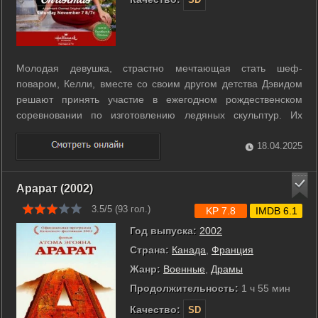
Молодая девушка, страстно мечтающая стать шеф-
поваром, Келли, вместе со своим другом детства Дэвидом
решают принять участие в ежегодном рождественском
соревновании по изготовлению ледяных скульптур. Их
главным соперником выступает профессиональный шеф-
повар, босс Келли. Это Рождество будет как никогда горячим
18.04.2025
и романтичным! ...
Арарат (2002)
3.5/5 (
93
гол.)
KP 7.8
IMDB 6.1
Год выпуска:
2002
Страна:
Канада
,
Франция
Жанр:
Военные
,
Драмы
Продолжительность:
1 ч 55 мин
Качество:
SD