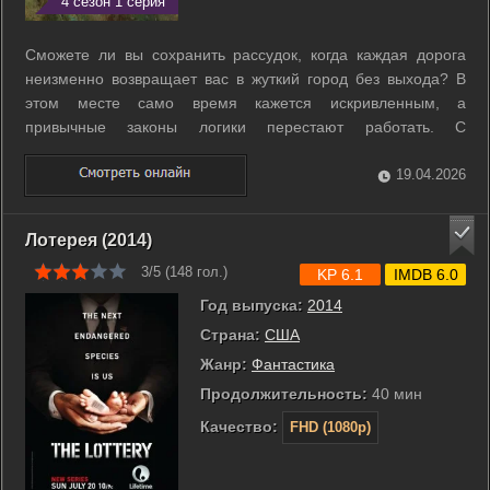
4 сезон 1 серия
Сможете ли вы сохранить рассудок, когда каждая дорога
неизменно возвращает вас в жуткий город без выхода? В
этом месте само время кажется искривленным, а
привычные законы логики перестают работать. С
наступлением темноты на улицы выходят существа,
принимающие облик людей, чтобы охотиться на жителей.
19.04.2026
Шериф Бойд пытается сплотить пленников и ...
Лотерея (2014)
3/5 (
148
гол.)
KP 6.1
IMDB 6.0
Год выпуска:
2014
Страна:
США
Жанр:
Фантастика
Продолжительность:
40 мин
Качество:
FHD (1080p)