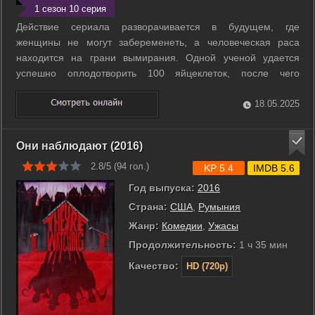
1 сезон 10 серия
Действие сериала разворачивается в будущем, где
женщины не могут забеременеть, а человеческая раса
находится на грани вымирания. Одной ученой удается
успешно оплодотворить 100 яйцеклеток, после чего
правительство решает провести лотерею, чтобы подыскать
подходящих суррогатных матерей. ...
18.05.2025
Они наблюдают (2016)
2.8/5 (
94
гол.)
KP 5.4
IMDB 5.6
Год выпуска:
2016
Страна:
США
,
Румыния
Жанр:
Комедии
,
Ужасы
Продолжительность:
1 ч 35 мин
Качество:
HD (720p)