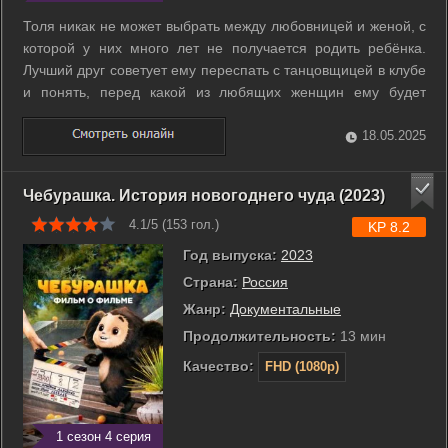
Толя никак не может выбрать между любовницей и женой, с
которой у них много лет не получается родить ребёнка.
Лучший друг советует ему переспать с танцовщицей в клубе
и понять, перед какой из любящих женщин ему будет
стыдно. Толя решает последовать совету… и через
несколько недель все три женщины сообщают Толе, что у
18.05.2025
него будет ребёнок… Ну то есть ...
Чебурашка. История новогоднего чуда (2023)
4.1/5 (
153
гол.)
KP 8.2
Год выпуска:
2023
Страна:
Россия
Жанр:
Документальные
Продолжительность:
13 мин
Качество:
FHD (1080p)
1 сезон 4 серия