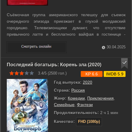
Съёмочная группа американского телешоу для съемок
очередного эпизода приезжает в глухой молдавский
городишко. Телевизионщики думают, что отсутствие
привычного латте и бесплатного вайфая в гостинице -
максимум неприятностей, которые их ожидают. Но бояться
следует, скорее, местных жителей. ...
30.04.2025
Последний богатырь: Корень зла (2020)
3.4/5 (
2500
гол.)
KP 6.6
IMDB 5.9
Год выпуска:
2020
Страна:
Россия
Жанр:
Комедии
,
Приключения
,
Семейные
,
Фэнтези
Продолжительность:
2 ч 1 мин
Качество:
FHD (1080p)