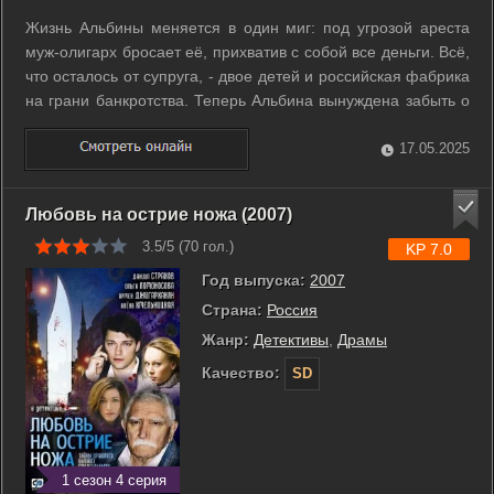
Жизнь Альбины меняется в один миг: под угрозой ареста
муж-олигарх бросает её, прихватив с собой все деньги. Всё,
что осталось от супруга, - двое детей и российская фабрика
на грани банкротства. Теперь Альбина вынуждена забыть о
роскошной жизни в лондонском особняке и вспомнить то,
что ей говорили на бизнес-курсах. Только начинать жизнь с
17.05.2025
чистого ...
Любовь на острие ножа (2007)
3.5/5 (
70
гол.)
KP 7.0
Год выпуска:
2007
Страна:
Россия
Жанр:
Детективы
,
Драмы
Качество:
SD
1 сезон 4 серия