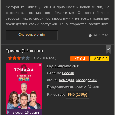
Чебурашка живет у Гены и привыкает к новой жизни, но
спокойствие оказывается обманчивым. Он хочет больше
свободы, часто спорит со взрослыми и не всегда понимает
последствия своих поступков. Гена старается воспитывать
его как сына, но чем строже становятся правила, тем
сильнее растет напряжение между ними. Ситуацию
09.03.2026
осложняет новость о ...
Триада (1-2 сезон)
3.3/5 (
106
гол.)
KP 6.4
IMDB 6.8
Год выпуска:
2019
Страна:
Россия
Жанр:
Комедии
,
Мелодрамы
Продолжительность:
24 мин
Качество:
FHD (1080p)
2 сезон 16 серия