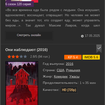
6 сезон 120 серия
«Во все времена еда была рядом с людьми. Она искушает,
вдохновляет, восхищает, отвращает. Но человек не может
без еды, а значит тот, кто создает еду, может управлять
миром...». Так думал Максим Лавров, когда шел
осуществлять свою мечту – устраиваться поваром в один из
самых дорогих ресторанов столицы. Мечта сбылась, вот
17.05.2025
только на деле все вышло не ...
Они наблюдают (2016)
2.8/5 (
94
гол.)
KP 5.4
IMDB 5.6
Год выпуска:
2016
Страна:
США
,
Румыния
Жанр:
Комедии
,
Ужасы
Продолжительность:
1 ч 35 мин
Качество:
HD (720p)