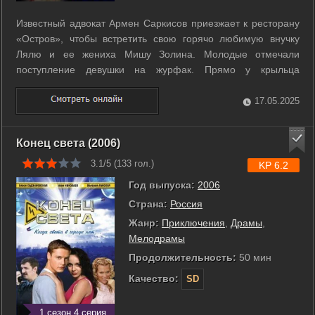
Известный адвокат Армен Саркисов приезжает к ресторану
«Остров», чтобы встретить свою горячо любимую внучку
Лялю и ее жениха Мишу Золина. Молодые отмечали
поступление девушки на журфак. Прямо у крыльца
неизвестный совершает убийство журналиста Александра
Логинова, сотрудника популярного журнала «Город», и
17.05.2025
Саркисов становится невольным свидетелем ...
Конец света (2006)
3.1/5 (
133
гол.)
KP 6.2
Год выпуска:
2006
Страна:
Россия
Жанр:
Приключения
,
Драмы
,
Мелодрамы
Продолжительность:
50 мин
Качество:
SD
1 сезон 4 серия