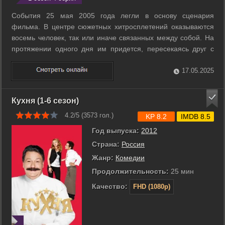
События 25 мая 2005 года легли в основу сценария
фильма. В центре сюжетных хитросплетений оказываются
восемь человек, так или иначе связанных между собой. На
протяжении одного дня им придется, пересекаясь друг с
другом, кардинально менять свои планы, решения и даже
убеждения. Слава и Юля, влюбленные и, как им кажется,
17.05.2025
непонятые родными людьми, ...
Кухня (1-6 сезон)
4.2/5 (
3573
гол.)
KP 8.2
IMDB 8.5
Год выпуска:
2012
Страна:
Россия
Жанр:
Комедии
Продолжительность:
25 мин
Качество:
FHD (1080p)