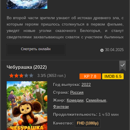
Во второй части зрители узнают об истоках древнего зла, с
которым героям пришлось столкнуться в первом фильме,
увидят новые уголки сказочного Белогорья, и станут
свидетелями захватывающих схваток с участием былинных
богатырей. ...
30.04.2025
Чебурашка (2022)
3.3/5 (
3653
гол.)
KP 7.8
IMDB 6.5
Год выпуска:
2022
Страна:
Россия
Жанр:
Комедии
,
Семейные
,
Фэнтези
Продолжительность:
1 ч 53 мин
Качество:
FHD (1080p)