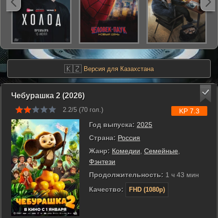
🇰🇿
Версия для Казахстана
Чебурашка 2 (2026)
2.2/5 (
70
гол.)
KP 7.3
Год выпуска:
2025
Страна:
Россия
Жанр:
Комедии
,
Семейные
,
Фэнтези
Продолжительность:
1 ч 43 мин
Качество:
FHD (1080p)