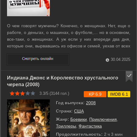
О чем говорят мужчины? Конечно, о женщинах. Нет, еще о
работе, о деньгах, о машинах, о футболе,… но в основном,
все-таки, о женщинах. А уж если у них впереди два дня,
которые они, вырвавшись из офисов и семей, уехав от всех
забот и обязательств, проведут в дороге – два дня,
насыщенные событиями и приключениями – то можете
30.04.2025
быть уверены, что за это ...
Индиана Джонс и Королевство xрустального
черепа (2008)
3.3/5 (
3144
гол.)
KP 6.9
IMDB 6.1
Год выпуска:
2008
Страна:
США
Жанр:
Боевики
,
Приключения
,
Триллеры
,
Фантастика
Продолжительность:
2 ч 3 мин