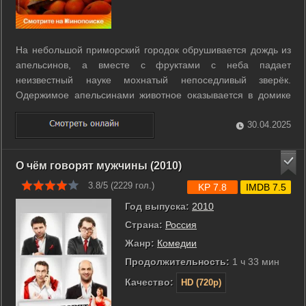
На небольшой приморский городок обрушивается дождь из
апельсинов, а вместе с фруктами с неба падает
неизвестный науке мохнатый непоседливый зверёк.
Одержимое апельсинами животное оказывается в домике
нелюдимого старика-садовника Геннадия, который из
вредности решает оставить его жить у себя, так как местная
30.04.2025
богачка жаждет заполучить необычного ...
О чём говорят мужчины (2010)
3.8/5 (
2229
гол.)
KP 7.8
IMDB 7.5
Год выпуска:
2010
Страна:
Россия
Жанр:
Комедии
Продолжительность:
1 ч 33 мин
Качество:
HD (720p)