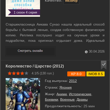
Качество:
WEBRip
1 сезон 4 серия
Старшеклассница Аикава Сунао нашла идеальный способ
борьбы с бытовой ленью, создав собственную физическую
копию. Реплика послушно ходит на скучные уроки и
подработки, пока оригинал отдыхает дома. Идеальный
инструмент лишен амбиций и самостоятельных желаний,
послушно имитируя каждое движение Аикавы ради
30.04.2026
сохранения тайны. Однако привычная рутина ...
Королевство / Царство (2012)
4.1/5 (
130
гол.)
KP 8.0
IMDB 8.5
Год выпуска:
2012
Страна:
Япония
Жанр:
Аниме
,
Исторические
,
Боевики
,
Военные
,
Драмы
Продолжительность:
25 мин