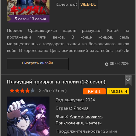
Качество:
WEB-DL
5 сезон 13 серия
Период Сражающихся царств разрушал Китай на
протяжении пяти веков. В конце концов, семь
могущественных государств вышли из бесконечного цикла
войн. В королевстве Цинь осиротевший из-за войны раб Ли
Синь усиленно тренируется со своим лучшим другом Пяо,
таким же рабом, как и он. Вместе они мечтают стать
09.03.2026
великими полководцами. Тем не менее, они ...
Плачущий призрак на пенсии (1-2 сезон)
3.5/5 (
279
гол.)
KP 8.1
IMDB 6.4
Год выпуска:
2024
Страна:
Япония
Жанр:
Аниме
,
Боевики
,
Приключения
,
Фэнтези
Продолжительность:
25 мин