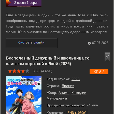
2 сезон 1 серия
Ещё младенцами в один и тот же день Аста с Юно были
подброшены под двери церкви одной отдалённой деревни.
Годы шли, мальчики росли, а миром вокруг них правила
магия. Юно оказался по-настоящему одарённым чародеем,
а Аста не мог освоить и простейшее заклинание. На
пятнадцатый день рождения юноши получат свою
07.07.2026
собственную книгу заклинаний - гримуар. ...
Бесполезный дежурный и школьница со
слишком короткой юбкой (2026)
3.8/5 (
4
гол.)
KP 8.2
Год выпуска:
2026
Страна:
Япония
Жанр:
Аниме
,
Комедии
,
Мелодрамы
Продолжительность:
24 мин
Качество:
FHD (1080p)