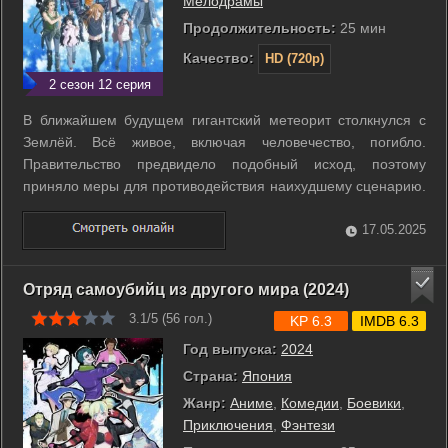
Мелодрамы
Продолжительность:
25 мин
Качество:
HD (720p)
2 сезон 12 серия
В ближайшем будущем гигантский метеорит столкнулся с
Землёй. Всё живое, включая человечество, погибло.
Правительство предвидело подобный исход, поэтому
приняло меры для противодействия наихудшему сценарию.
Так был создан проект «7 семян», в котором пять групп из
семи юношей и девушек были тщательно отобраны и
17.05.2025
распределены по командам (весна, лето ...
Отряд самоубийц из другого мира (2024)
3.1/5 (
56
гол.)
KP 6.3
IMDB 6.3
Год выпуска:
2024
Страна:
Япония
Жанр:
Аниме
,
Комедии
,
Боевики
,
Приключения
,
Фэнтези