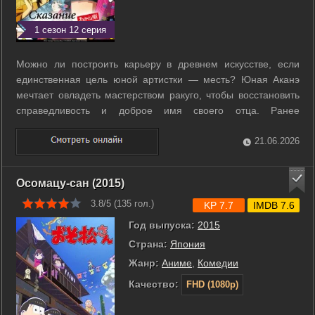
1 сезон 12 серия
Можно ли построить карьеру в древнем искусстве, если
единственная цель юной артистки — месть? Юная Аканэ
мечтает овладеть мастерством ракуго, чтобы восстановить
справедливость и доброе имя своего отца. Ранее
талантливого рассказчика внезапно изгнали из школы без
объяснения причин. Это лишило его веры в любимое дело
21.06.2026
и разрушило мечты всей семьи. ...
Осомацу-сан (2015)
3.8/5 (
135
гол.)
KP 7.7
IMDB 7.6
Год выпуска:
2015
Страна:
Япония
Жанр:
Аниме
,
Комедии
Качество:
FHD (1080p)