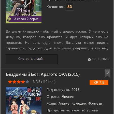
Качество:
SD
3 сезон 2 серия
Ватануки Кимихиро - обычный старшеклассник. У него есть
девушка, которая ему нравится, и друг, который ему не
нравится. Но есть одно «но»: Ватануки может видеть
странности, будь это духи или души умерших, и это ему
очень мешает в обычной жизни. Однажды, убегая от духов,
парень наткнулся на магазин ведьмы Юко, в котором
17.05.2025
исполняют желания. Юко ...
Бездомный Бог: Арагото OVA (2015)
3.9/5 (
110
гол.)
KP 7.8
Год выпуска:
2015
Страна:
Япония
Жанр:
Аниме
,
Комедии
,
Фэнтези
Продолжительность:
23 мин