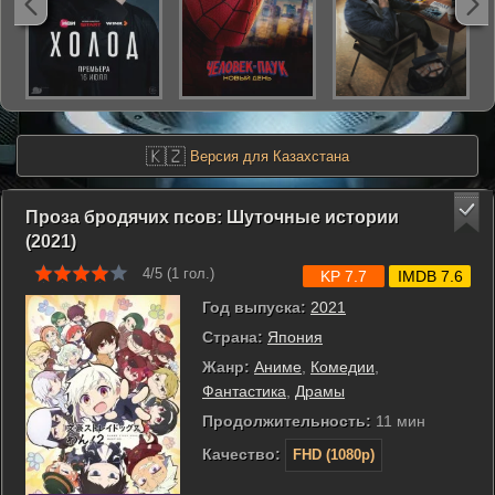
🇰🇿
Версия для Казахстана
Проза бродячих псов: Шуточные истории
(2021)
4/5 (
1
гол.)
KP 7.7
IMDB 7.6
Год выпуска:
2021
Страна:
Япония
Жанр:
Аниме
,
Комедии
,
Фантастика
,
Драмы
Продолжительность:
11 мин
Качество:
FHD (1080p)