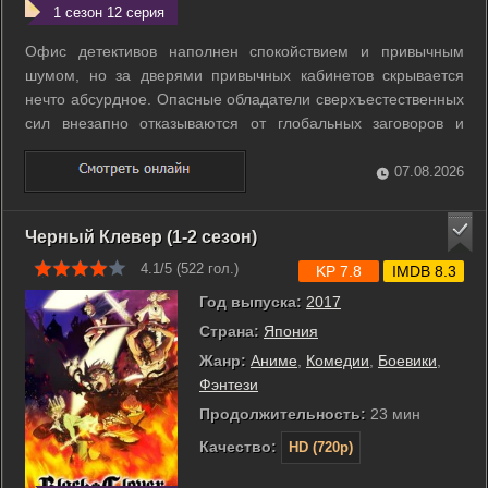
1 сезон 12 серия
Офис детективов наполнен спокойствием и привычным
шумом, но за дверями привычных кабинетов скрывается
нечто абсурдное. Опасные обладатели сверхъестественных
сил внезапно отказываются от глобальных заговоров и
великих подвигов. Ацуси Накадзима вместе с коллегами из
агентства и мафии погружается в будничную суету. Вместо
07.08.2026
спасения города герои заняты ...
Черный Клевер (1-2 сезон)
4.1/5 (
522
гол.)
KP 7.8
IMDB 8.3
Год выпуска:
2017
Страна:
Япония
Жанр:
Аниме
,
Комедии
,
Боевики
,
Фэнтези
Продолжительность:
23 мин
Качество:
HD (720p)