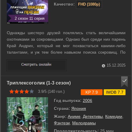
Качество:
FHD (1080p)
2 сезон 11 серия
Однажды шестеро друзей поклялись стать величайшими
охотниками за сокровищами. Однако был среди них парень
Край Андрих, который не мог похвастаться какими-либо
талантами, и уж тем более навыком поиска сокровищ. По
мере того, как друзья Края становились всё круче и злее,
рос и его страх за свою жизнь. В итоге Андрих принимает
15.12.2025
решение уйти на пенсию, ...
Триплексоголик (1-3 сезон)
3.9/5 (
140
гол.)
KP 7.9
IMDB 7.7
Год выпуска:
2006
Страна:
Япония
Жанр:
Аниме
,
Детективы
,
Комедии
,
Фэнтези
,
Мелодрамы
Продолжительность:
25 мин