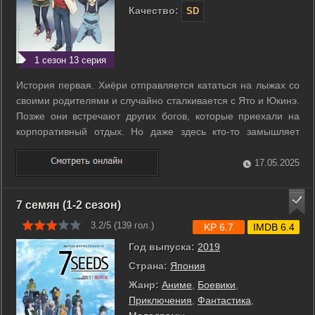
Качество:
SD
1 сезон 13 серия
История первая. Хиёри отправляется кататься на лыжах со
своими родителями и случайно сталкивается с Ято и Юкинэ.
Позже они встречают других богов, которые приехали на
корпоративный отдых. Но даже здесь кто-то замышляет
чудовищное преступление, а Ято становится мишенью.
История вторая. Неплохо заработав после выполнения
17.05.2025
последней работы, Ято решает ...
7 семян (1-2 сезон)
3.2/5 (
139
гол.)
KP 6.7
IMDB 6.4
Год выпуска:
2019
Страна:
Япония
Жанр:
Аниме
,
Боевики
,
Приключения
,
Фантастика
,