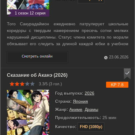
1 сезон 12 серия
Того Сакурадаймон ежедневно патрулирует школьные
коридоры с твердым намерением пресечь сотни мелких
нарушений дисциплины. Статус члена комитета по морали
обязывает его следить за длиной каждой юбки в учебном
заведении. Того мечтает об идеальном порядке в стенах
школы, где тысячи учеников обязаны беспрекословно
23.06.2026
следовать правилам. Однако его планы ...
Сказание об Аканэ (2026)
3.3/5 (
3
гол.)
KP 7.8
Год выпуска:
2026
Страна:
Япония
Жанр:
Аниме
,
Драмы
Продолжительность:
25 мин
Качество:
FHD (1080p)