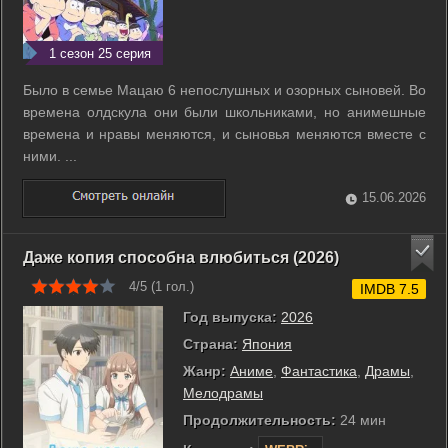
1 сезон 25 серия
Было в семье Мацаю 6 непослушных и озорных сыновей. Во
времена олдскула они были школьниками, но анимешные
времена и нравы меняются, и сыновья меняются вместе с
ними. ...
15.06.2026
Даже копия способна влюбиться (2026)
4/5 (
1
гол.)
IMDB 7.5
Год выпуска:
2026
Страна:
Япония
Жанр:
Аниме
,
Фантастика
,
Драмы
,
Мелодрамы
Продолжительность:
24 мин