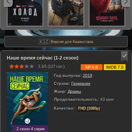
🇰🇿
Версия для Казахстана
Наше время сейчас (1-2 сезон)
3.3/5 (
127
гол.)
KP 6.8
IMDB 7.0
Год выпуска:
2019
Страна:
Германия
Жанр:
Драмы
Продолжительность:
43 мин
Качество:
FHD (1080p)
2 сезон 4 серия