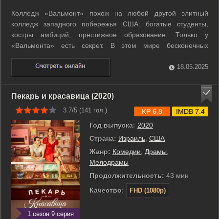
Колледж «Вальмонт» похож на любой другой элитный
колледж западного побережья США: богатые студенты,
костры амбиций, престижное образование. Только у
«Вальмонта» есть секрет. В этом мире бесконечных
привилегий и абсолютной власти девушке по имени Софи
Филдс полиция сообщает о том, что обнаружила тело ее
18.05.2025
брата Эрика Грацена. Вскоре Софи понимает, ...
Пекарь и красавица (2020)
3.7/5 (
141
гол.)
KP 6.8
IMDB 7.4
Год выпуска:
2020
Страна:
Израиль
,
США
Жанр:
Комедии
,
Драмы
,
Мелодрамы
Продолжительность:
43 мин
Качество:
FHD (1080p)
1 сезон 9 серия