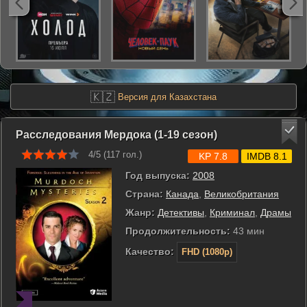
🇰🇿
Версия для Казахстана
Расследования Мердока (1-19 сезон)
4/5 (
117
гол.)
KP 7.8
IMDB 8.1
Год выпуска:
2008
Страна:
Канада
,
Великобритания
Жанр:
Детективы
,
Криминал
,
Драмы
Продолжительность:
43 мин
Качество:
FHD (1080p)