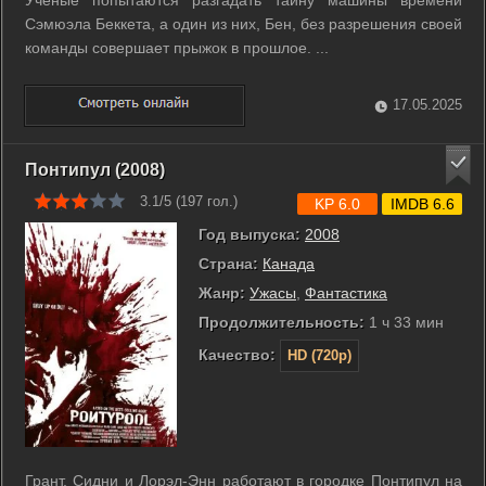
Ученые попытаются разгадать тайну машины времени
Сэмюэла Беккета, а один из них, Бен, без разрешения своей
команды совершает прыжок в прошлое. ...
17.05.2025
Понтипул (2008)
3.1/5 (
197
гол.)
KP 6.0
IMDB 6.6
Год выпуска:
2008
Страна:
Канада
Жанр:
Ужасы
,
Фантастика
Продолжительность:
1 ч 33 мин
Качество:
HD (720p)
Грант, Сидни и Лорэл-Энн работают в городке Понтипул на