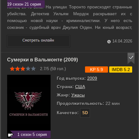
19 сезон 21 серия
Конец 19-го века. На улицах Торонто происходят странные
убийства. Детектив Уильям Мердок раскрывает их с
помощью новой науки - криминалистики. У него есть
союзник - судебный врач Джулия Огден. Ни юный возраст,
ни хорошее воспитание, ни пышные юбки не мешают ей
вскрывать трупы и проводить экспертизы. ...
14.04.2026
Сумерки в Вальмонте (2009)
2.7/5 (
59
гол.)
KP 5.9
IMDB 5.2
Год выпуска:
2009
Страна:
США
Жанр:
Ужасы
Продолжительность:
22 мин
Качество:
SD
1 сезон 5 серия