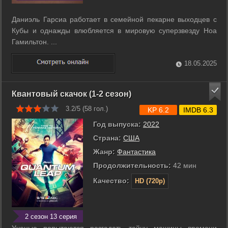
Даниэль Гарсиа работает в семейной пекарне выходцев с
Кубы и однажды влюбляется в мировую суперзвезду Ноа
Гамильтон. ...
18.05.2025
Квантовый скачок (1-2 сезон)
3.2/5 (
58
гол.)
KP 6.2
IMDB 6.3
Год выпуска:
2022
Страна:
США
Жанр:
Фантастика
Продолжительность:
42 мин
Качество:
HD (720p)
2 сезон 13 серия