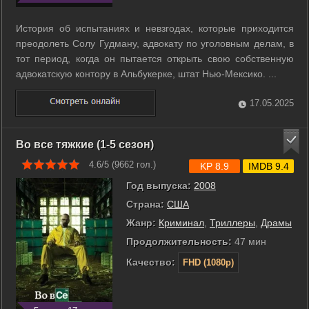
История об испытаниях и невзгодах, которые приходится
преодолеть Солу Гудману, адвокату по уголовным делам, в
тот период, когда он пытается открыть свою собственную
адвокатскую контору в Альбукерке, штат Нью-Мексико. ...
17.05.2025
Во все тяжкие (1-5 сезон)
4.6/5 (
9662
гол.)
KP 8.9
IMDB 9.4
Год выпуска:
2008
Страна:
США
Жанр:
Криминал
,
Триллеры
,
Драмы
Продолжительность:
47 мин
Качество:
FHD (1080p)