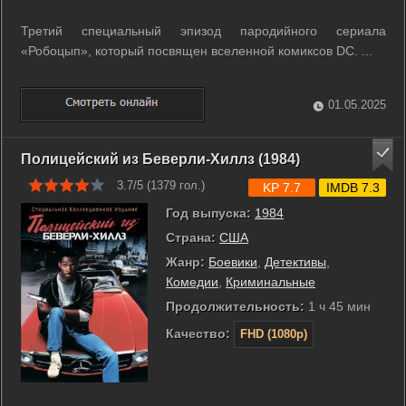
Третий специальный эпизод пародийного сериала
«Робоцып», который посвящен вселенной комиксов DC. ...
01.05.2025
Полицейский из Беверли-Хиллз (1984)
3.7/5 (
1379
гол.)
KP 7.7
IMDB 7.3
Год выпуска:
1984
Страна:
США
Жанр:
Боевики
,
Детективы
,
Комедии
,
Криминальные
Продолжительность:
1 ч 45 мин
Качество:
FHD (1080p)