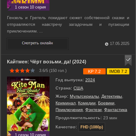
1 сезон 10 серия
Гензель и Гретель покидают сюжет собственной сказки и
отправляются навстречу загадочным и пугающим
приключениям. ...
17.05.2025
Кайтмен: Чёрт возьми, да! (2024)
3.6/5 (
150
гол.)
KP 7.2
IMDB 7.2
Год выпуска:
2024
Страна:
США
Жанр:
Мультсериалы
,
Детективы
,
Криминал
,
Комедии
,
Боевики
,
Приключения
,
Фэнтези
,
Фантастика
Продолжительность:
23 мин
Качество:
FHD (1080p)
1 сезон 10 серия