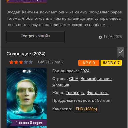
Злодей Кайтмен покупает один из самых захудалых баров
Готэма, чтобы открыть в нём пристанище для суперзлодеев,
но на него сразу же наваливает множество проблем. ...
17.05.2025
Созвездие (2024)
3.4/5 (
152
гол.)
KP 6.9
IMDB 6.7
Год выпуска:
2024
Страна:
США
,
Великобритания
,
Франция
Жанр:
Триллеры
,
Фантастика
Продолжительность:
53 мин
Качество:
FHD (1080p)
1 сезон 8 серия