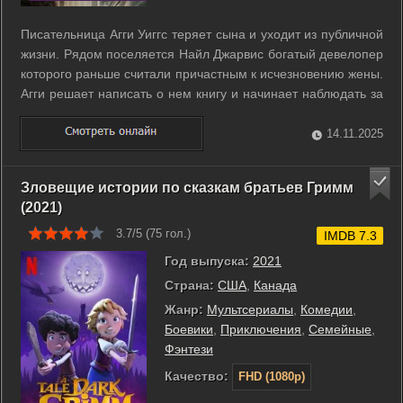
Писательница Агги Уиггс теряет сына и уходит из публичной
жизни. Рядом поселяется Найл Джарвис богатый девелопер
которого раньше считали причастным к исчезновению жены.
Агги решает написать о нем книгу и начинает наблюдать за
соседом. Их знакомство превращается в рискованную игру
где оба используют друг друга и скрывают прошлое. Вокруг
14.11.2025
всплывают ...
Зловещие истории по сказкам братьев Гримм
(2021)
3.7/5 (
75
гол.)
IMDB 7.3
Год выпуска:
2021
Страна:
США
,
Канада
Жанр:
Мультсериалы
,
Комедии
,
Боевики
,
Приключения
,
Семейные
,
Фэнтези
Качество:
FHD (1080p)