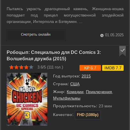
Пытаясь украсть драгоценный камень, Женщина-кошка
попадает под прицел могущественной злодейской
организации, Интерпола и Бэтвумен. ...
01.05.2025
Робоцып: Специально для DC Comics 3:
Волшебная дружба (2015)
3.6/5 (
111
гол.)
KP 6.7
IMDB 7.7
Год выпуска:
2015
Страна:
США
Жанр:
Комедии
,
Приключения
,
Мультфильмы
Продолжительность:
23 мин
Качество:
FHD (1080p)