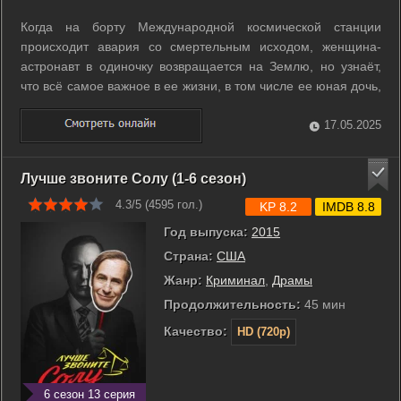
Когда на борту Международной космической станции
происходит авария со смертельным исходом, женщина-
астронавт в одиночку возвращается на Землю, но узнаёт,
что всё самое важное в ее жизни, в том числе ее юная дочь,
изменилось. ...
17.05.2025
Лучше звоните Солу (1-6 сезон)
4.3/5 (
4595
гол.)
KP 8.2
IMDB 8.8
Год выпуска:
2015
Страна:
США
Жанр:
Криминал
,
Драмы
Продолжительность:
45 мин
Качество:
HD (720p)
6 сезон 13 серия