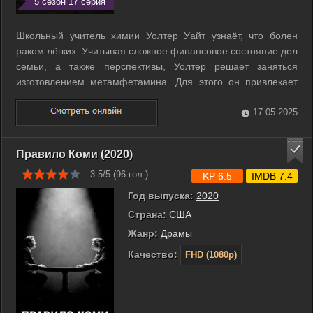
5 сезон 17 серия
Школьный учитель химии Уолтер Уайт узнаёт, что болен
раком лёгких. Учитывая сложное финансовое состояние дел
семьи, а также перспективы, Уолтер решает заняться
изготовлением метамфетамина. Для этого он привлекает
своего бывшего ученика Джесси Пинкмана, когда-то
исключённого из школы при активном содействии Уайта.
17.05.2025
Пинкман сам занимался варкой мета, ...
Правило Коми (2020)
3.5/5 (
96
гол.)
KP 6.5
IMDB 7.4
Год выпуска:
2020
Страна:
США
Жанр:
Драмы
Качество:
FHD (1080p)