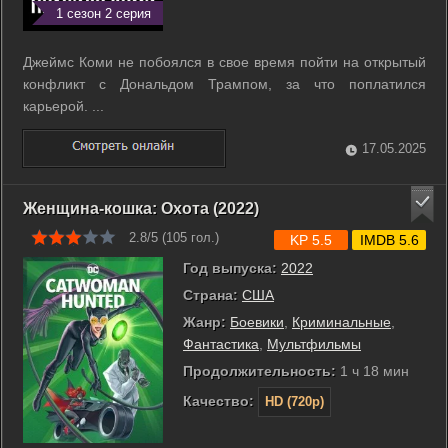
1 сезон 2 серия
Джеймс Коми не побоялся в свое время пойти на открытый
конфликт с Дональдом Трампом, за что поплатился
карьерой. ...
17.05.2025
Женщина-кошка: Охота (2022)
2.8/5 (
105
гол.)
KP 5.5
IMDB 5.6
Год выпуска:
2022
Страна:
США
Жанр:
Боевики
,
Криминальные
,
Фантастика
,
Мультфильмы
Продолжительность:
1 ч 18 мин
Качество:
HD (720p)