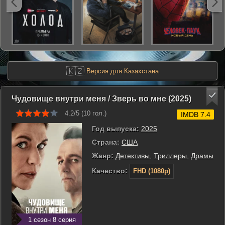
🇰🇿
Версия для Казахстана
Чудовище внутри меня / Зверь во мне (2025)
4.2/5 (
10
гол.)
IMDB 7.4
Год выпуска:
2025
Страна:
США
Жанр:
Детективы
,
Триллеры
,
Драмы
Качество:
FHD (1080p)
1 сезон 8 серия