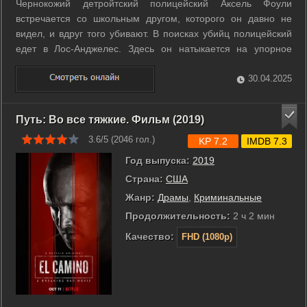
Чернокожий детройтский полицейский Аксель Фоули
встречается со школьным другом, которого он давно не
видел, и вдруг того убивают. В поисках убийц полицейский
едет в Лос-Анджелес. Здесь он натыкается на упорное
неприятие залетного выскочки местными полицейскими, но
с помощью своего удивительного дара находить выход из
30.04.2025
любого положения, Фоули ...
Путь: Во все тяжкие. Фильм (2019)
3.6/5 (
2046
гол.)
KP 7.2
IMDB 7.3
Год выпуска:
2019
Страна:
США
Жанр:
Драмы
,
Криминальные
Продолжительность:
2 ч 2 мин
Качество:
FHD (1080p)