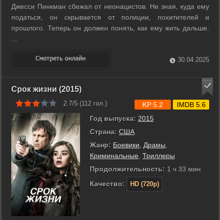
Джесси Пинкман сбежал от неонацистов. Не зная, куда ему
податься, он скрывается от полиции, похитителей и
прошлого. Теперь он должен понять, как ему жить дальше.
...
30.04.2025
Срок жизни (2015)
2.7/5 (
112
гол.)
KP 5.2
IMDB 5.6
Год выпуска:
2015
Страна:
США
Жанр:
Боевики
,
Драмы
,
Криминальные
,
Триллеры
Продолжительность:
1 ч 33 мин
Качество:
HD (720p)