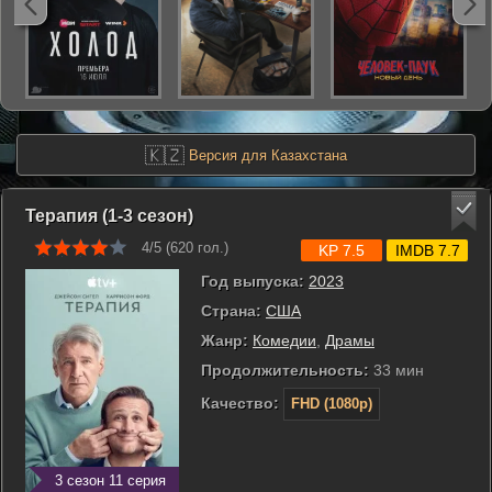
🇰🇿
Версия для Казахстана
Терапия (1-3 сезон)
4/5 (
620
гол.)
KP 7.5
IMDB 7.7
Год выпуска:
2023
Страна:
США
Жанр:
Комедии
,
Драмы
Продолжительность:
33 мин
Качество:
FHD (1080p)
3 сезон 11 серия