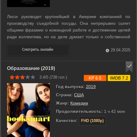
Люси руководит крупнейшей в Америке компанией по
производству съедобной посуды. Она непрерывно сыпет
общими фразами о командной работе и достижении целей
ради коллектива, но на деле думает только о собственной
выгоде. На тимбилдинге, который Люси организовывает для
работников, происходит несчастный случай - команда
29.04.2025
спускается в подземные пещеры, ...
Образование (2019)
3.4/5 (
738
гол.)
KP 6.5
IMDB 7.2
Год выпуска:
2019
Страна:
США
Жанр:
Комедии
Продолжительность:
1 ч 42 мин
Качество:
FHD (1080p)