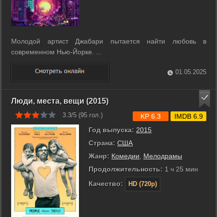
Молодой артист Джабари пытается найти любовь в
современном Нью-Йорке. ...
01.05.2025
Люди, места, вещи (2015)
3.3/5 (
95
гол.)
KP 6.3
IMDB 6.9
Год выпуска:
2015
Страна:
США
Жанр:
Комедии
,
Мелодрамы
Продолжительность:
1 ч 25 мин
Качество:
HD (720p)