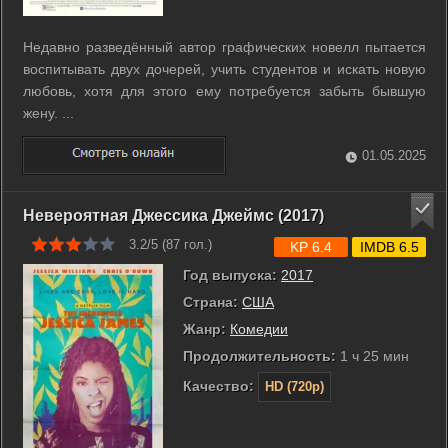
Недавно разведённый автор графических новелл пытается
воспитывать двух дочерей, учить студентов и искать новую
любовь, хотя для этого ему потребуется забыть бывшую
жену. ...
01.05.2025
Невероятная Джессика Джеймс (2017)
3.2/5 (
87
гол.)
KP 6.4
IMDB 6.5
Год выпуска:
2017
Страна:
США
Жанр:
Комедии
Продолжительность:
1 ч 25 мин
Качество:
HD (720p)