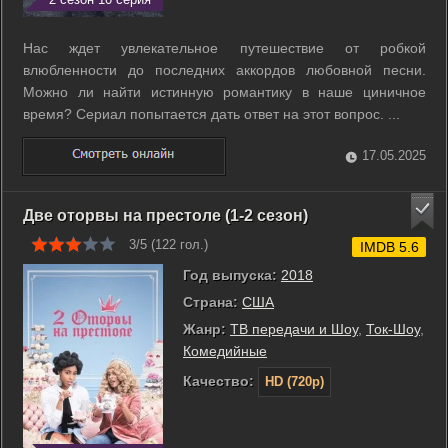
Нас ждет увлекательное путешествие от робкой
влюбленности до последних аккордов любовной песни.
Можно ли найти истинную романтику в наше циничное
время? Сериал попытается дать ответ на этот вопрос. ...
17.05.2025
Две оторвы на престоле (1-2 сезон)
3/5 (
122
гол.)
IMDB 5.6
Год выпуска:
2018
Страна:
США
Жанр:
ТВ передачи и Шоу
,
Ток-Шоу
,
Комедийные
Качество:
HD (720p)