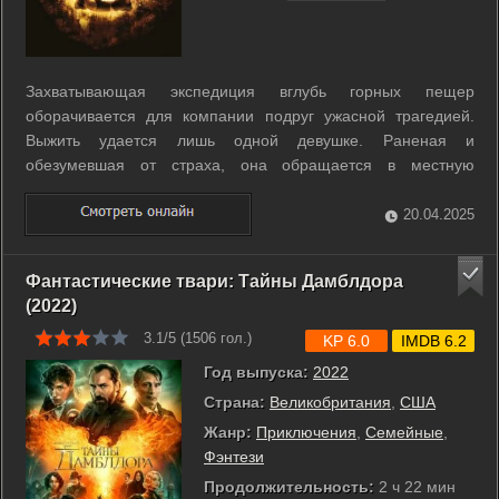
Захватывающая экспедиция вглубь горных пещер
оборачивается для компании подруг ужасной трагедией.
Выжить удается лишь одной девушке. Раненая и
обезумевшая от страха, она обращается в местную
полицию. ...
20.04.2025
Фантастические твари: Тайны Дамблдора
(2022)
3.1/5 (
1506
гол.)
KP 6.0
IMDB 6.2
Год выпуска:
2022
Страна:
Великобритания
,
США
Жанр:
Приключения
,
Семейные
,
Фэнтези
Продолжительность:
2 ч 22 мин