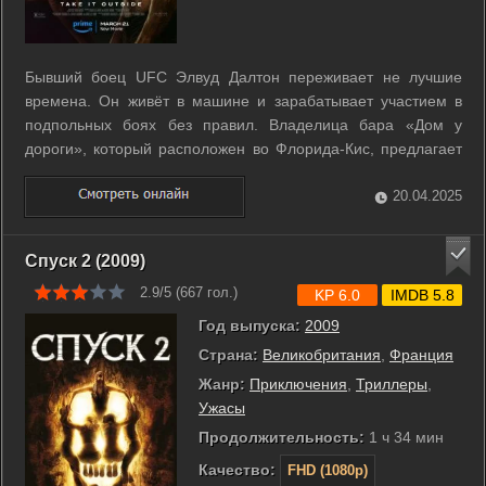
Бывший боец UFC Элвуд Далтон переживает не лучшие
времена. Он живёт в машине и зарабатывает участием в
подпольных боях без правил. Владелица бара «Дом у
дороги», который расположен во Флорида-Кис, предлагает
Далтону работу вышибалы, поскольку в заведении
стабильно устраивают погромы члены местной банды. ...
20.04.2025
Спуск 2 (2009)
2.9/5 (
667
гол.)
KP 6.0
IMDB 5.8
Год выпуска:
2009
Страна:
Великобритания
,
Франция
Жанр:
Приключения
,
Триллеры
,
Ужасы
Продолжительность:
1 ч 34 мин
Качество:
FHD (1080p)