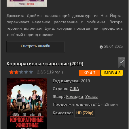
Джессика Джеймс, начинающий драматург из Нью-Йорка,
переживает недавнее расставание с любимым. Вскоре
героиня встречает Буна, который помогает ей преодолеть
тяжёлый период в жизни. ...
29.04.2025
Корпоративные животные (2019)
2.3/5 (
119
гол.)
KP 4.7
IMDB 4.3
Год выпуска:
2019
Страна:
США
Жанр:
Комедии
,
Ужасы
Продолжительность:
1 ч 26 мин
Качество:
HD (720p)