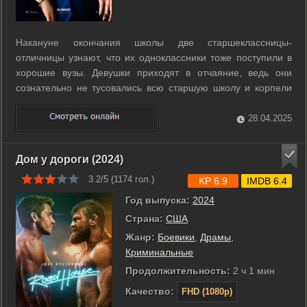
Накануне окончания школы две старшеклассницы-
отличницы узнают, что их одноклассники тоже поступили в
хорошие вузы. Девушки приходят в отчаяние, ведь они
сознательно не тусовались всю старшую школу и корпели
над учёбой, а вышло так, что остальные успели и то и
другое. Теперь подруги решают наверстать упущенное и
28.04.2025
любой ценой попасть на вечеринку ...
Дом у дороги (2024)
3.2/5 (
1174
гол.)
KP 6.9
IMDB 6.4
Год выпуска:
2024
Страна:
США
Жанр:
Боевики
,
Драмы
,
Криминальные
Продолжительность:
2 ч 1 мин
Качество:
FHD (1080p)