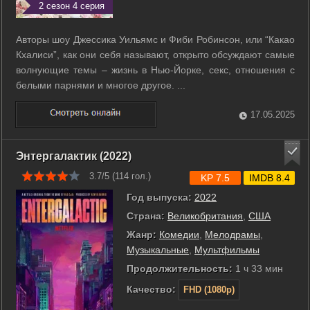
2 сезон 4 серия
Авторы шоу Джессика Уильямс и Фиби Робинсон, или “Какао
Кхалиси”, как они себя называют, открыто обсуждают самые
волнующие темы – жизнь в Нью-Йорке, секс, отношения с
белыми парнями и многое другое. ...
17.05.2025
Энтергалактик (2022)
3.7/5 (
114
гол.)
KP 7.5
IMDB 8.4
Год выпуска:
2022
Страна:
Великобритания
,
США
Жанр:
Комедии
,
Мелодрамы
,
Музыкальные
,
Мультфильмы
Продолжительность:
1 ч 33 мин
Качество:
FHD (1080p)