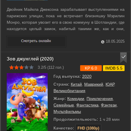
Двойник Майкла Джексона зарабатывает выступлениями на
парижских улицах, пока не встречает близняшку Мэрилин
Монро, которая увозит его в свою коммуну в Шотландии, где
находится целый замок, набитый такими же, как и они,
двойниками всемирно известных личностей, от Чарли
Чаплина, до папы римского. Все эти чудаки готовят большое
18.05.2025
представление в ...
Зов джунглей (2020)
3.2/5 (
112
гол.)
KP 6.0
IMDB 5.5
Год выпуска:
2020
Страна:
Китай
,
Маврикий
,
ЮАР
,
Великобритания
Жанр:
Комедии
,
Приключения
,
Семейные
,
Фантастика
,
Фэнтези
,
Мультфильмы
Продолжительность:
1 ч 28 мин
Качество:
FHD (1080p)