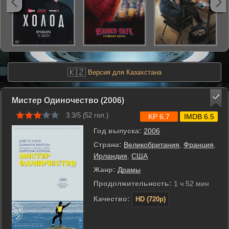
🇰🇿
Версия для Казахстана
Мистер Одиночество (2006)
3.3/5 (
52
гол.)
KP 6.7
IMDB 6.5
Год выпуска:
2006
Страна:
Великобритания
,
Франция
,
Ирландия
,
США
Жанр:
Драмы
Продолжительность:
1 ч 52 мин
Качество:
HD (720p)