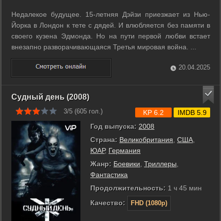
Недалекое будущее. 15-летняя Дэйзи приезжает из Нью-
Йорка в Лондон к тете с дядей. И влюбляется без памяти в
своего кузена Эдмонда. Но на пути первой любви встает
внезапно разворачивающаяся Третья мировая война. ...
20.04.2025
Судный день (2008)
3/5 (
605
гол.)
KP 6.2
IMDB 5.9
Год выпуска:
2008
Страна:
Великобритания
,
США
,
ЮАР
,
Германия
Жанр:
Боевики
,
Триллеры
,
Фантастика
Продолжительность:
1 ч 45 мин
Качество:
FHD (1080p)