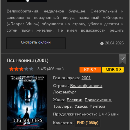
Великобритания, недалёкое будущее. Смертельный и
совершенно неизученный вирус, названный «Жнецом»
(«Reaper Virus») обрушился на страну, убивая десятки и
сотни тысяч жителей. Не имея возможности решить
проблему, правительство решает изолировать очаг заразы
от не инфицированной местности, построив вокруг
20.04.2025
территории буйства «Жнеца» стену. Проходит 30 ...
Псы-воины (2001)
3.4/5 (
406
гол.)
KP 6.7
IMDB 6.8
Год выпуска:
2001
Страна:
Великобритания
,
Люксембург
Жанр:
Боевики
,
Приключения
,
Триллеры
,
Ужасы
,
Фэнтези
Продолжительность:
1 ч 45 мин
Качество:
FHD (1080p)