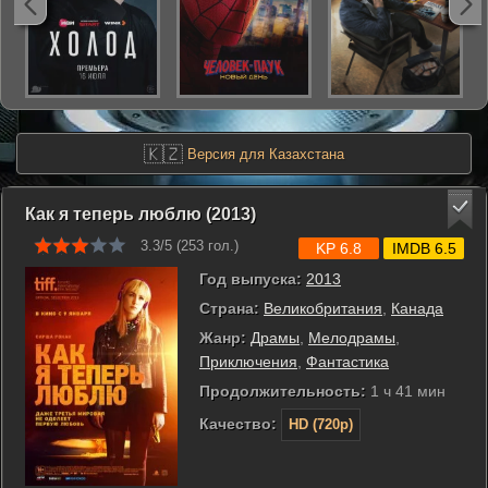
🇰🇿
Версия для Казахстана
Как я теперь люблю (2013)
3.3/5 (
253
гол.)
KP 6.8
IMDB 6.5
Год выпуска:
2013
Страна:
Великобритания
,
Канада
Жанр:
Драмы
,
Мелодрамы
,
Приключения
,
Фантастика
Продолжительность:
1 ч 41 мин
Качество:
HD (720p)