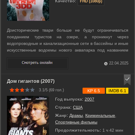
Качество:
FHD (1080p)
Доисторические твари больше не будут ограничиваться
поеданием туристов на озере, а проникнут через
водопроводные и канализационные сети в бассейны и иные
искусственные водоемы нового аквапарка под названием
Wilderness Waters. Именно там и развернется основное
действие. ...
22.04.2025
Дом гигантов (2007)
3.1/5 (
69
гол.)
KP 6.5
IMDB 6.1
Год выпуска:
2007
Страна:
США
Жанр:
Драмы
,
Криминальные
,
Спортивные фильмы
Продолжительность:
1 ч 42 мин