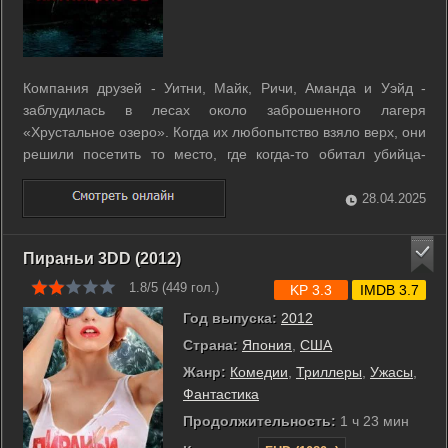
Компания друзей - Уитни, Майк, Ричи, Аманда и Уэйд -
заблудилась в лесах около заброшенного лагеря
«Хрустальное озеро». Когда их любопытство взяло верх, они
решили посетить то место, где когда-то обитал убийца-
психопат. Тем временем Трент приглашает друзей, Джену,
Брии, Чеви, Челси, Лоуренса и Нолана, в свою хижину,
28.04.2025
расположенную у озера, на ...
Пираньи 3DD (2012)
1.8/5 (
449
гол.)
KP 3.3
IMDB 3.7
Год выпуска:
2012
Страна:
Япония
,
США
Жанр:
Комедии
,
Триллеры
,
Ужасы
,
Фантастика
Продолжительность:
1 ч 23 мин