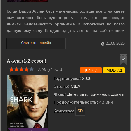
Когда Барри Аллен был маленьким, больше всего на свете
ему хотелось быть супергероем - тем, кто превосходит
лимиты человеческого организма и использует во благо
данную ему силу. В одиннадцать лет он на собственном
опыте узнал, что люди с необычными способностями
действительно существуют: его мать была убита одним из
21.05.2025
таких людей. Повзрослев и став ...
Акула (1-2 сезон)
3.7/5 (
74
гол.)
KP 7.7
IMDB 7.1
Год выпуска:
2006
Страна:
США
Жанр:
Детективы
,
Криминал
,
Драмы
Продолжительность:
43 мин
Качество:
SD