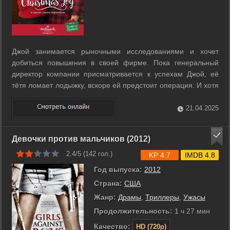
Джой занимается рыночными исследованиями и хочет
добиться повышения в своей фирме. Пока генеральный
директор компании присматривается к успехам Джой, её
тётя ломает лодыжку, вскоре ей предстоит операция. И хотя
время совсем неудачное, Джой решает уехать в свой
родной городок Кристал-Фолс к тёте. Звёзды сходятся, и
21.04.2025
Джой встречает свою прежнюю ...
Девочки против мальчиков (2012)
2.4/5 (
142
гол.)
KP 4.7
IMDB 4.8
Год выпуска:
2012
Страна:
США
Жанр:
Драмы
,
Триллеры
,
Ужасы
Продолжительность:
1 ч 27 мин
Качество:
HD (720p)