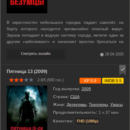
В окрестностях небольшого городка падает самолёт, на
борту которого находится чрезвычайно опасный вирус.
Зараза попадает в водную систему города, жители один за
другим «заболевают» и начинают яростно бросаться на
всех подряд. Военные оперативно запирают город на
карантин, отстреливая зараженных. ...
28.04.2025
Пятница 13 (2009)
2.9/5 (
930
гол.)
KP 5.9
IMDB 5.5
Год выпуска:
2009
Страна:
США
Жанр:
Детективы
,
Триллеры
,
Ужасы
Продолжительность:
1 ч 37 мин
Качество:
FHD (1080p)