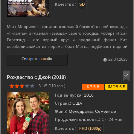
Качество:
SD
Мэтт Моррисон - капитан школьной баскетбольной команды
«Гиганты» и главная «звезда» своего городка. Роберт «Гар»
Гартлэнд - его верный друг и преданный фанат. Кит,
освободившийся из тюрьмы брат Мэтта, подбивает парней
на совершение преступления, которое проходит совсем не
так, как было запланировано. Их тайной
22.04.2025
заинтересовывается недавно ...
Рождество с Джой (2018)
3.1/5 (
110
гол.)
KP 5.8
IMDB 6.5
Год выпуска:
2018
Страна:
США
Жанр:
Мелодрамы
,
Семейные
Продолжительность:
1 ч 24 мин
Качество:
FHD (1080p)