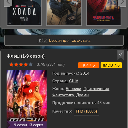
🇰🇿
Версия для Казахстана
Флэш (1-9 сезон)
3.7/5 (
2934
гол.)
KP 7.5
IMDB 7.6
Год выпуска:
2014
Страна:
США
Жанр:
Боевики
,
Приключения
,
Фантастика
,
Драмы
Продолжительность:
43 мин
Качество:
FHD (1080p)
9 сезон 13 серия