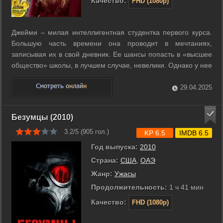
Качество:
FHD (1080p)
Джейми – милая интеллигентная студентка первого курса.
Большую часть времени она проводит в мечтаниях,
записывая их в свой дневник. Ее шансы попасть в «высшее
общество» школы, в лучшем случае, невелики. Однако у нее
есть секретное оружие: острая на язык и саркастичная alter
ego по имени Изабелла, которая ходит по холлам и классам
29.04.2025
школы без тени ...
Безумцы (2010)
3.2/5 (
905
гол.)
KP 6.5
IMDB 6.5
Год выпуска:
2010
Страна:
США
,
ОАЭ
Жанр:
Ужасы
Продолжительность:
1 ч 41 мин
Качество:
FHD (1080p)