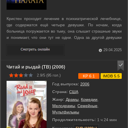
Кристен проходит лечение в психиатрической лечебнице,
где содержатся ещё четыре девушки. По ночам, когда
больница погружается во тьму, она слышит страшные звуки
и понимает, что они тут не одни. Одна за другой девушки
начинают исчезать, и Кристен решает сбежать. ...
29.04.2025
Читай и рыдай (ТВ) (2006)
2.9/5 (
95
гол.)
KP 6.1
IMDB 5.5
Год выпуска:
2006
Страна:
США
Жанр:
Драмы
,
Комедии
,
Мелодрамы
,
Семейные
,
Мультфильмы
Продолжительность:
1 ч 24 мин