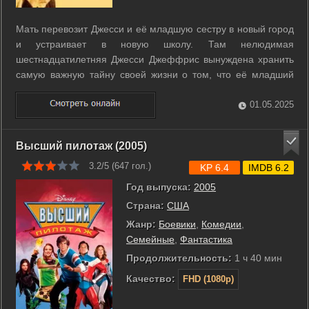
Мать перевозит Джесси и её младшую сестру в новый город
и устраивает в новую школу. Там нелюдимая
шестнадцатилетняя Джесси Джеффрис вынуждена хранить
самую важную тайну своей жизни о том, что её младший
брат, Чарли, на самом деле – её сын. Когда же Джесси идет
против воли матери и открывает правду, ей приходится
01.05.2025
самой нести за всё ответственность. ...
Высший пилотаж (2005)
3.2/5 (
647
гол.)
KP 6.4
IMDB 6.2
Год выпуска:
2005
Страна:
США
Жанр:
Боевики
,
Комедии
,
Семейные
,
Фантастика
Продолжительность:
1 ч 40 мин
Качество:
FHD (1080p)