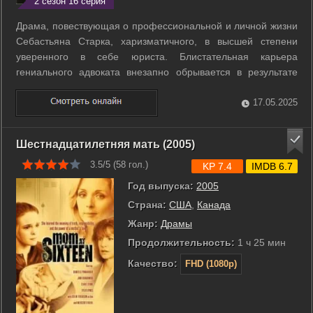
2 сезон 16 серия
Драма, повествующая о профессиональной и личной жизни
Себастьяна Старка, харизматичного, в высшей степени
уверенного в себе юриста. Блистательная карьера
гениального адвоката внезапно обрывается в результате
личной трагедии, к которой привело очередное, успешно
выигранное дело. Теперь Старк, терзаемый угрызениями
17.05.2025
совести, решает сыграть на стороне ...
Шестнадцатилетняя мать (2005)
3.5/5 (
58
гол.)
KP 7.4
IMDB 6.7
Год выпуска:
2005
Страна:
США
,
Канада
Жанр:
Драмы
Продолжительность:
1 ч 25 мин
Качество:
FHD (1080p)