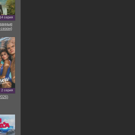
14 серия
занные
 сезон)
2 серия
2026)