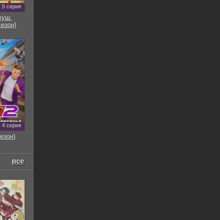
5 серия
куш.
сезон)
4 серия
езон)
все