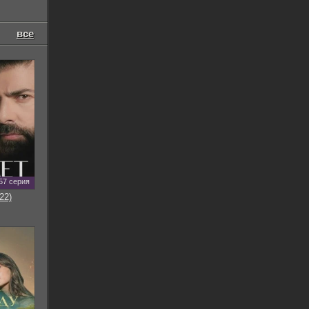
все
57 серия
22)