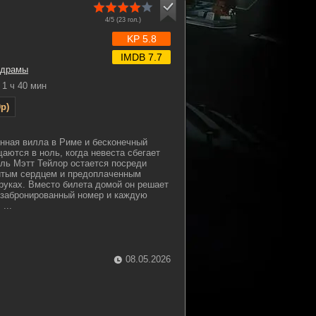
4/5 (
23
гол.)
KP 5.8
IMDB 7.7
драмы
1 ч 40 мин
p)
нная вилла в Риме и бесконечный
аются в ноль, когда невеста сбегает
ель Мэтт Тейлор остается посреди
битым сердцем и предоплаченным
уках. Вместо билета домой он решает
 забронированный номер и каждую
...
08.05.2026