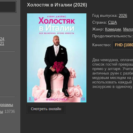
Холостяк в Италии (2026)
Год выпуска:
2026
Страна:
США
Жанр:
Комедии
,
Мело
Продолжительность:
24
,
21
Качество:
FHD (1080
Два чемодана, оплаче
список гостей превращ
прямо у алтаря. Учит
античных руин с раз
медовым месяцем на р
использовать каждый
экскурсию в одиночку. 
орамы
лы
13736