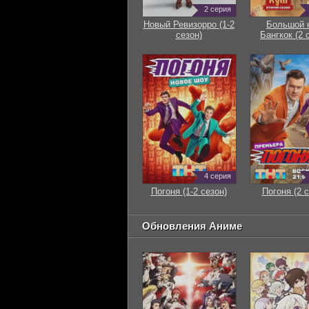
2 серия
Новый Ревизорро (1-2
Большой 
сезон)
Бангкок (2 
4 серия
Погоня (1-2 сезон)
Погоня (2 с
Обновления Аниме