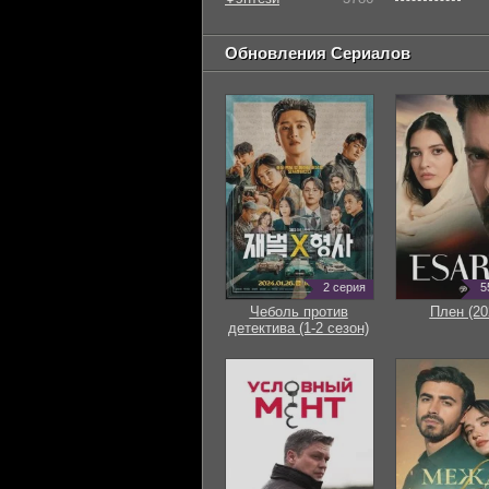
Обновления Сериалов
2 серия
5
Чеболь против
Плен (20
детектива (1-2 сезон)