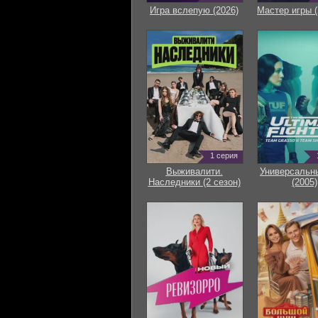
Игра вслепую (2026)
Мастер игры (
1 серия
Выживалити.
Универсальн
Наследники (2 сезон)
(2005)