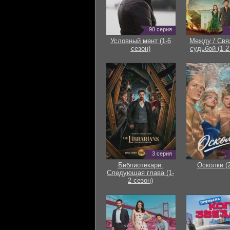
98 серия
Условный мент (1-6
Между / Свя
сезон)
судьбой (1-2
3 серия
Библиотекари:
Осколки (
Следующая глава (1-
2 сезон)