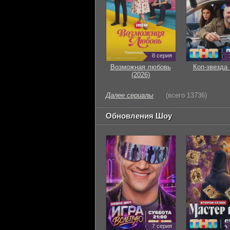
8 серия
Возможная любовь
Коп-звезда 
(2026)
Далее сериалы
(всего 13736)
Обновления Шоу
7 серия