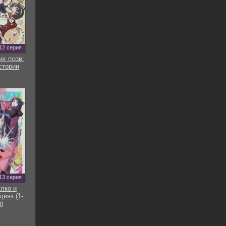
12 серия
их псов:
стории
13 серия
улко и
двяз (1-
)