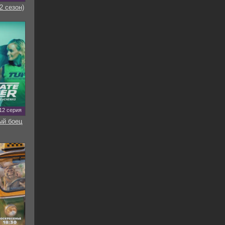
2 сезон)
12 серия
ый боец