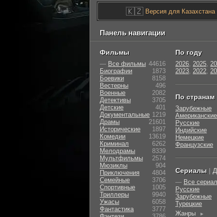
🇰🇿
Версия для Казахстана
Панель навигации
Фильмы
По году
—
Все фильмы
44616
2026
,
2025
,
20
Биографии
1873
2023
,
2022
,
20
Боевики
8158
Вестерны
496
Военные
2082
По странам
Детективы
3705
Детские
401
Зарубежные
Документальные
1219
Американские
Драмы
21601
Русские
Исторические
1897
Индийские
Комедии
13619
Немецкие
Криминал
6262
Французские
Мелодрамы
8339
Мультфильмы
2574
Мюзиклы
904
Сериалы
|
Д
Приключения
4804
Семейные
3706
—
Все сериа
Cпортивные
1005
Русские
Триллеры
9940
Зарубежные
Ужасы
6058
Турецкие
Фантастика
3777
Жанры
►
Фэнтези
3786