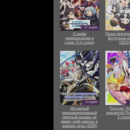
17 серия
О моём
Проза бродяч
перерождении в
Шуточные и
слизь (1-4 сезон)
(2021)
6 серия
Изгнанный
Труська, Ч
реинкарнированный
пресвятой По
тяжёлый рыцарь не
2 сезон
имеет себе равных в
знаниях игры (2026)