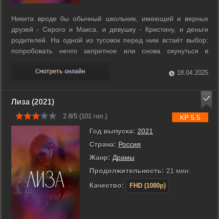
Никита вроде бы обычный школьник, имеющий и верных
друзей - Серого и Макса, и девушку - Кристину, и деньги
родителей. На одной из тусовок перед ним встаёт выбор:
попробовать нечто запретное или снова окунуться в
серость. В этот момент для Никиты открывается новый мир.
И поделом, что девушка бросила, ведь уже завертелись
18.04.2025
отношения с Лизой - ...
Лиза (2021)
2.8/5 (
101
гол.)
KP 5.5
Год выпуска:
2021
Страна:
Россия
Жанр:
Драмы
Продолжительность:
21 мин
Качество:
FHD (1080p)