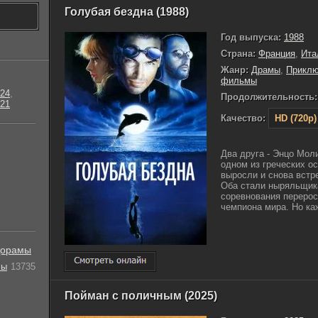
Голубая бездна (1988)
Год выпуска:
1988
Страна:
Франция
,
Ита
Жанр:
Драмы
,
Приклю
фильмы
24
,
Продолжительность:
21
Качество:
HD (720p)
Два друга - Энцо Мол
одном из греческих о
выросли и снова встр
Оба стали ныряльщика
соревнования перерос
чемпиона мира. Но каж
орамы
лы
13735
Пойман с поличным (2025)