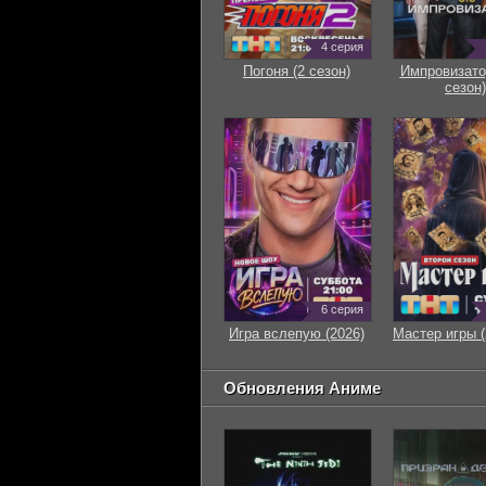
4 серия
Погоня (2 сезон)
Импровизато
сезон)
6 серия
Игра вслепую (2026)
Мастер игры (
Обновления Аниме