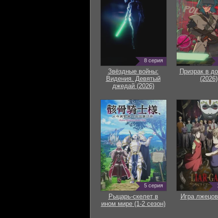
8 серия
Звёздные войны:
Призрак в д
Видения. Девятый
(2026)
джедай (2026)
5 серия
Рыцарь-скелет в
Игра лжецов
ином мире (1-2 сезон)