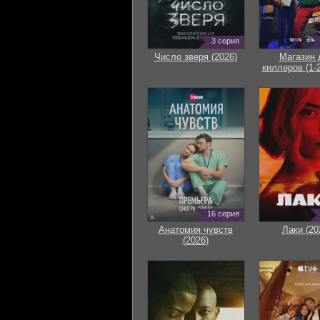
3 серия
Число зверя (2026)
Магазин 
киллеров (1-2
16 серия
Анатомия чувств
Лаки (20
(2026)