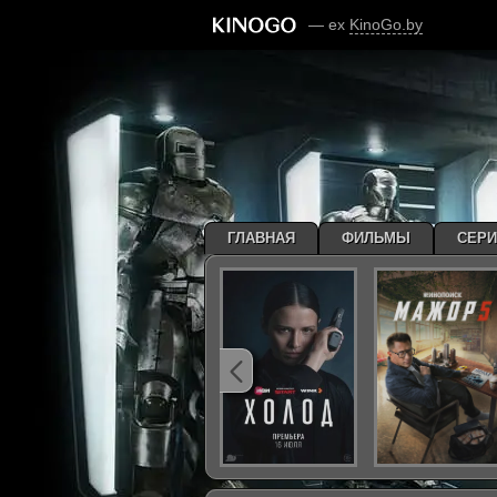
— ex
KinoGo.by
ГЛАВНАЯ
ФИЛЬМЫ
СЕР