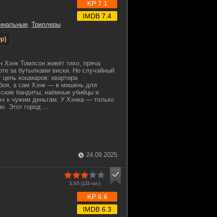
KP 7.1
IMDB 7.4
инальные
,
Триллеры
p)
н Хэнк Томпсон живёт тихо, пряча
рте за бутылками виски. Но случайный
т цепь кошмаров: квартира
боя, а сам Хэнк — в мишень для
сские бандиты, наёмные убийцы и
ч к чужим деньгам. У Хэнка — только
ю. Этот город ...
24.09.2025
3.3/5 (
133
гол.)
KP 6.6
IMDB 6.3