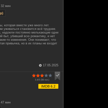
32 мин
p)
ы, которая вместе уже много лет.
м уживаться становится всё труднее.
и, надоели постоянно мелькающие одни
й быт, убивший всю романтику, и нет
акие-то изменения. Они понимают, что
тая привычка, но в их планы не входит
17.05.2025
3.4/5 (
56
гол.)
IMDB 6.2
47 мин