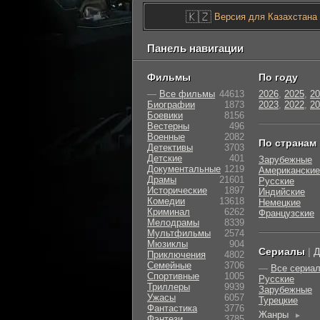
🇰🇿
Версия для Казахстана
Панель навигации
Фильмы
По году
—
Все фильмы
44613
2026
,
2025
,
20
Биографии
1873
2023
,
2022
,
20
Боевики
8156
Вестерны
496
Военные
2082
По странам
Детективы
3703
Детские
401
Зарубежные
Документальные
1219
Американские
Драмы
21601
Русские
Исторические
1897
Индийские
Комедии
13618
Немецкие
Криминал
6262
Французские
Мелодрамы
8339
Мультфильмы
2574
Мюзиклы
904
Сериалы
|
Д
Приключения
4802
Семейные
3706
—
Все сериа
Cпортивные
1005
Русские
Триллеры
9939
Зарубежные
Ужасы
6057
Турецкие
Фантастика
3776
Жанры
►
Фэнтези
3785