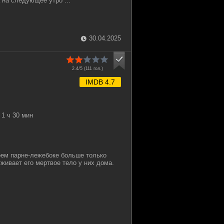
 на следующее утро ...
30.04.2025
2.4/5 (
111
гол.)
IMDB 4.7
1 ч 30 мин
оем парне-лежебоке больше только
уживает его мертвое тело у них дома.