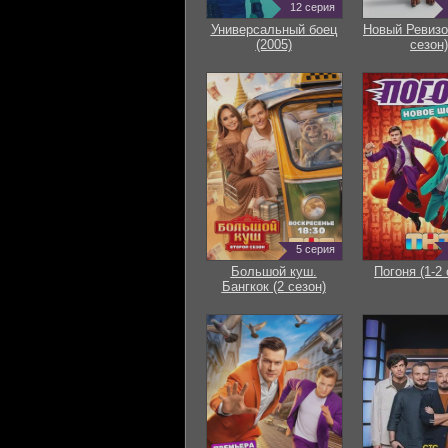
12 серия
Универсальный боец
Новый Ревизо
(2005)
сезон)
5 серия
Большой куш.
Погоня (1-2 
Бангкок (2 сезон)