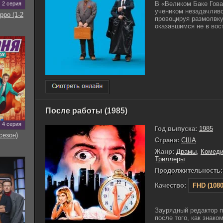
В «Великом Баке Гова
2 серия
учеником незадачливо
рро (1-2
провоцируя размолвку
оказавшимся не в вост
После работы (1985)
4 серия
Год выпуска:
1985
сезон)
Страна:
США
Жанр:
Драмы
,
Комед
Триллеры
Продолжительность:
Качество:
FHD (1080
Заурядный редактор п
после того, как знако