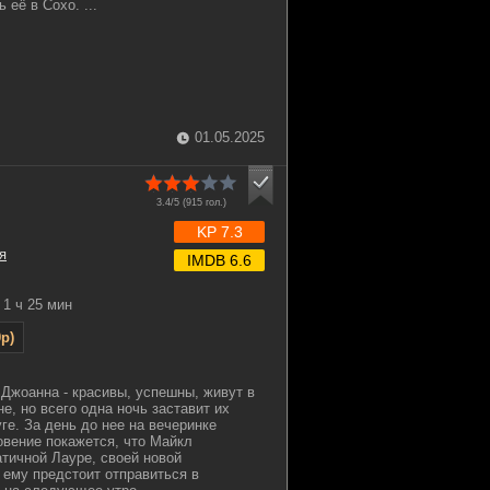
 её в Сохо. ...
01.05.2025
3.4/5 (
915
гол.)
KP 7.3
я
IMDB 6.6
1 ч 25 мин
p)
Джоанна - красивы, успешны, живут в
е, но всего одна ночь заставит их
ге. За день до нее на вечеринке
овение покажется, что Майкл
тичной Лауре, своей новой
 ему предстоит отправиться в