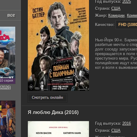
Год выпуска:
2025
Страна:
США
все
Жанр:
Комедии
,
Крим
Качество:
FHD (1080
Нью-Йорк 90-х. Барме
разбитые мечты о спо
долг соседу запускае
превращается в поле 
преступного мира. Ру
полицейские ищут клю
кот и воля к выживани
10 серия
(2026)
Я люблю Дика (2016)
Год выпуска:
2016
Страна:
США