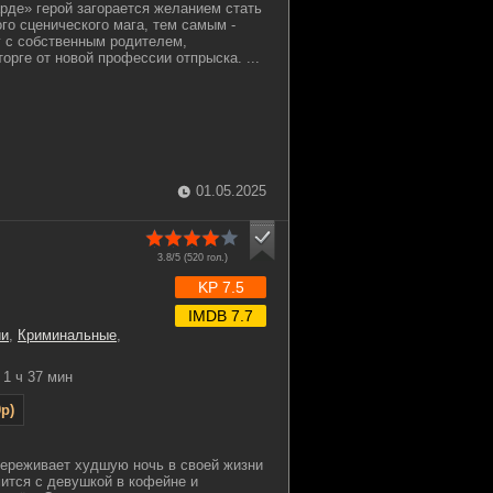
рде» герой загорается желанием стать
го сценического мага, тем самым -
 с собственным родителем,
орге от новой профессии отпрыска. ...
01.05.2025
3.8/5 (
520
гол.)
KP 7.5
IMDB 7.7
ии
,
Криминальные
,
1 ч 37 мин
p)
ереживает худшую ночь в своей жизни
мится с девушкой в кофейне и