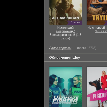
5 серия
Настоящий
Не с первой 
американец /
(1-5 сез
Всеамериканский (1-8
сезон)
Далее сериалы
(всего 13735)
Обновления Шоу