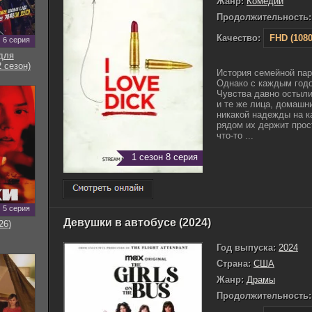
Жанр:
Комедии
Продолжительность:
Качество:
FHD (1080
6 серия
для
 сезон)
История семейной пар
Однако с каждым годо
Чувства давно остыл
и те же лица, домашни
никакой надежды на к
рядом их держит прос
что-то ...
1 сезон 8 серия
5 серия
Девушки в автобусе (2024)
26)
Год выпуска:
2024
Страна:
США
Жанр:
Драмы
Продолжительность: