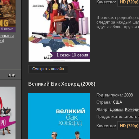
Качество:
HD (720p)
В рамках предвыборн
следят за каждым шаг
ждут любовь, друзья и
5 серия
попытки
он)
1 сезон 10 серия
все
Великий Бак Ховард (2008)
Год выпуска:
2008
Страна:
США
Жанр:
Драмы
,
Комед
Продолжительность:
Качество:
HD (720p)