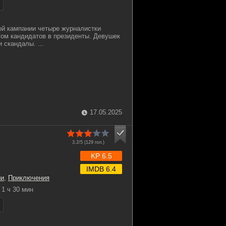
ой кампании четыре журналистки
ом кандидатов в президенты. Девушек
 скандалы. ...
17.05.2025
3.2/5 (
129
гол.)
KP 6.5
IMDB 6.4
ии
,
Приключения
1 ч 30 мин