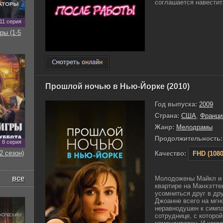
соглашается навестить
11 серия
ры (1-5
Прошлой ночью в Нью-Йорке (2010)
Год выпуска:
2009
Страна:
США
,
Франци
Жанр:
Мелодрамы
Продолжительность:
8 серия
2 сезон)
Качество:
FHD (1080
все
Молодожены Майкл и 
квартире на Манхэттен
усомниться друг в дру
Джоанне всего на мгн
неравнодушен к симпа
сотруднице, с которой