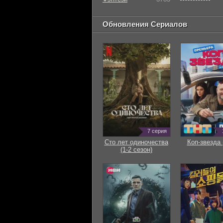
Обновления Сериалов
7 серия
Сто лет одиночества
Коп-звезда 
(1-2 сезон)