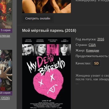
командировку. И когда
Мой мёртвый парень (2016)
5 серия
оспехах
Год выпуска:
2016
Страна:
США
Жанр:
Комедии
Продолжительность:
Качество:
SD
Женщина узнает о св
после того, как обнар
...
18 серия
 (2026)