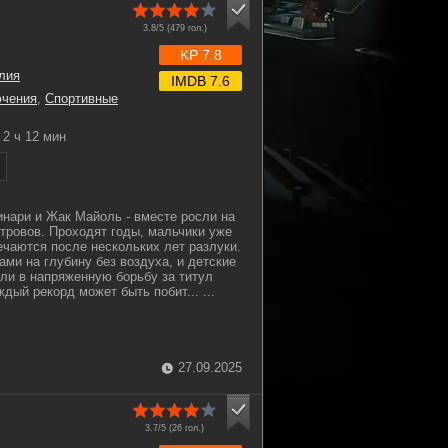
3.8/5 (
479
гол.)
KP 7.8
лия
IMDB 7.6
чения
,
Спортивные
2 ч 12 мин
инари и Жак Майоль - вместе росли на
стровов. Проходят годы, мальчики уже
ечаются после нескольких лет разлуки.
ми на глубину без воздуха, и детские
ли в напряженную борьбу за титул
дый рекорд может быть побит... ...
27.09.2025
3.7/5 (
26
гол.)