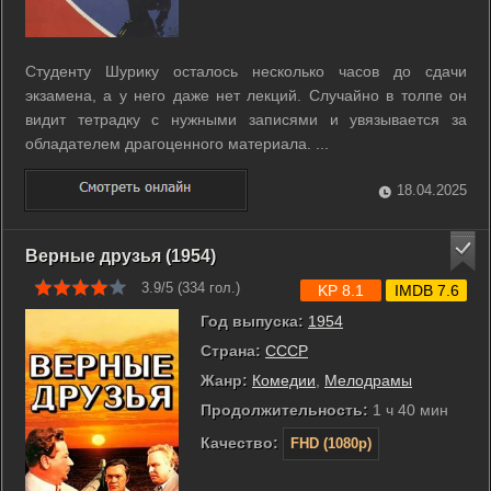
Студенту Шурику осталось несколько часов до сдачи
экзамена, а у него даже нет лекций. Случайно в толпе он
видит тетрадку с нужными записями и увязывается за
обладателем драгоценного материала. ...
18.04.2025
Верные друзья (1954)
3.9/5 (
334
гол.)
KP 8.1
IMDB 7.6
Год выпуска:
1954
Страна:
СССР
Жанр:
Комедии
,
Мелодрамы
Продолжительность:
1 ч 40 мин
Качество:
FHD (1080p)