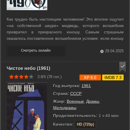
Как трудно быть настоящим человеком! Это вполне ощутил
«на собственной шкуре» медведь, которого волшебник
превратил в прекрасного юношу. Самым страшным
оказалось поставленное волшебником условие: если юношу
полюбит и поцелует первая встреченная принцесса, он
должен вновь стать диким зверем... ...
29.04.2025
Чистое небо (1961)
3.8/5 (
78
гол.)
KP 8.0
IMDB 7.3
Год выпуска:
1961
Страна:
СССР
Жанр:
Военные
,
Драмы
,
Мелодрамы
Продолжительность:
1 ч 44 мин
Качество:
HD (720p)