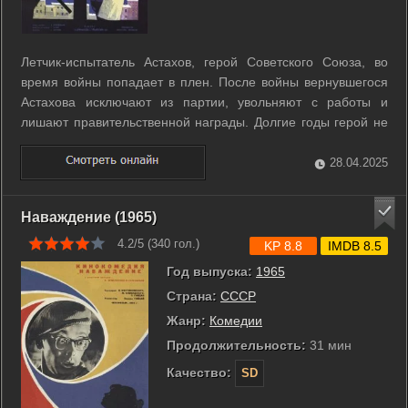
Летчик-испытатель Астахов, герой Советского Союза, во
время войны попадает в плен. После войны вернувшегося
Астахова исключают из партии, увольняют с работы и
лишают правительственной награды. Долгие годы герой не
имеет возможности вернуться к своей профессии. Астахов
спивается, но любовь Саши и вера в себя спасают его и
28.04.2025
возвращают надежду на ...
Наваждение (1965)
4.2/5 (
340
гол.)
KP 8.8
IMDB 8.5
Год выпуска:
1965
Страна:
СССР
Жанр:
Комедии
Продолжительность:
31 мин
Качество:
SD