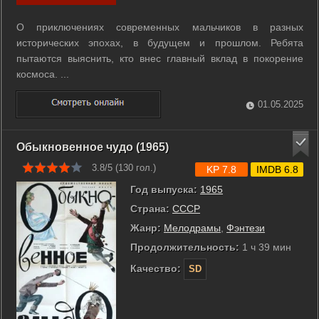
О приключениях современных мальчиков в разных
исторических эпохах, в будущем и прошлом. Ребята
пытаются выяснить, кто внес главный вклад в покорение
космоса. ...
01.05.2025
Обыкновенное чудо (1965)
3.8/5 (
130
гол.)
KP 7.8
IMDB 6.8
Год выпуска:
1965
Страна:
СССР
Жанр:
Мелодрамы
,
Фэнтези
Продолжительность:
1 ч 39 мин
Качество:
SD