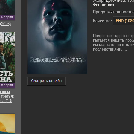
Жанр:
Детективы
,
Тр
Фантастика
Продолжительность:
6 серия
Качество:
FHD (1080
(2026)
Подросток Гарретт ст
пытается решить про
имплантата, но сталк
последствиями. ...
8 серия
очном
 третья:
на (1-5