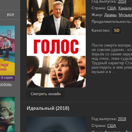
Год выпуска:
2014
Страна:
США
,
Канада
все
Жанр:
Драмы
,
Музык
Продолжительность:
Качество:
SD
После смерти матери,
не совсем удачно - о
борьба со своим окр
под откос, пока судь
Трудный характер Ст
разглядеть в нем уни
музыке и в ...
8 серия
любовь
Идеальный (2018)
Год выпуска:
2018
Страна:
США