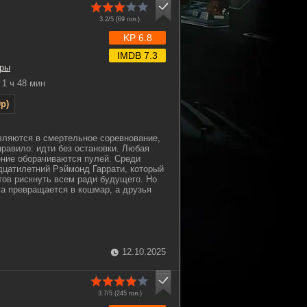
3.2/5 (
69
гол.)
KP 6.8
IMDB 7.3
ры
1 ч 48 мин
p)
вляются в смертельное соревнование,
правило: идти без остановки. Любая
ние оборачиваются пулей. Среди
цатилетний Рэймонд Гаррати, который
отов рискнуть всем ради будущего. Но
га превращается в кошмар, а друзья
12.10.2025
3.7/5 (
245
гол.)