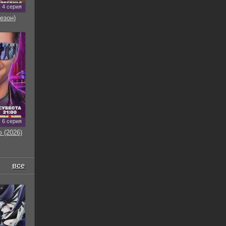
4 серия
езон)
6 серия
 (2026)
все