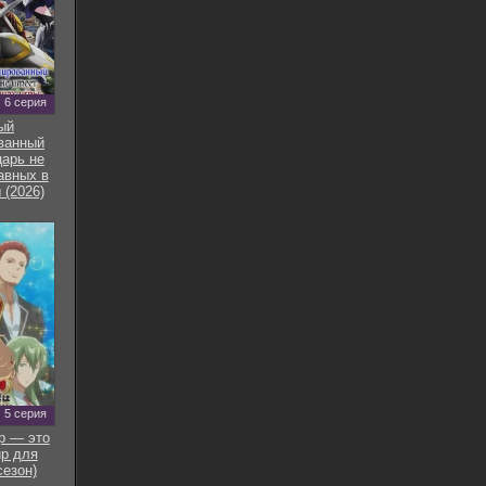
6 серия
ый
ванный
арь не
авных в
 (2026)
5 серия
р — это
р для
сезон)