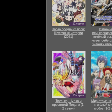
12 серия
Проза бродячих псов:
Изгнанн
Шуточные истории
реинкарниро
(2021)
тяжёлый рыц
имеет себе р
знаниях игры
13 серия
Труська, Чулко и
Мир отомэ-иг
пресвятой Подвяз (1-
тяжёлый ми
2 сезон)
мобов (1-2 