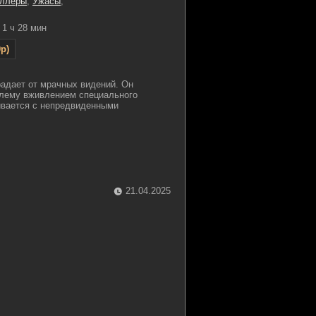
иллеры
,
Ужасы
,
1 ч 28 мин
p)
радает от мрачных видений. Он
блему вживлением специального
ивается с непредвиденными
21.04.2025