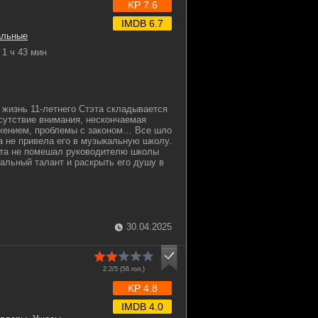
KP 7.6
IMDB 6.7
альные
1 ч 43 мин
 жизнь 11-летнего Стэта складывается
тсутствие внимания, нескончаемая
ужением, проблемы с законом… Все шло
ба не привела его в музыкальную школу.
эта не помешал руководителю школы
кальный талант и раскрыть его душу в
30.04.2025
2.2/5 (
56
гол.)
KP 4.8
IMDB 4.0