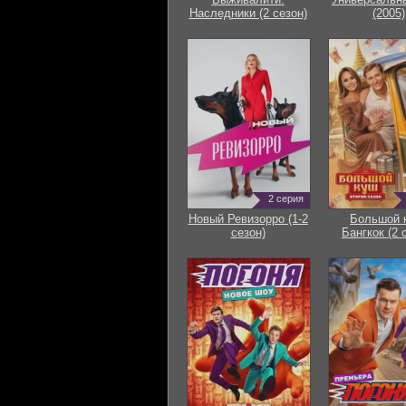
Наследники (2 сезон)
(2005)
2 серия
Новый Ревизорро (1-2
Большой 
сезон)
Бангкок (2 