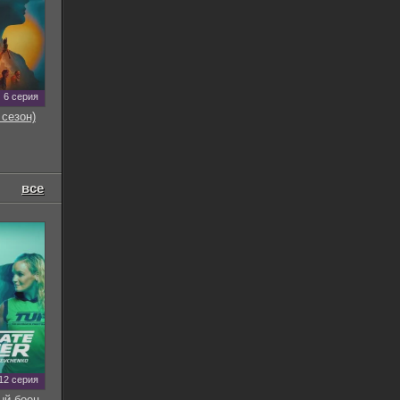
6 серия
 сезон)
все
12 серия
ый боец