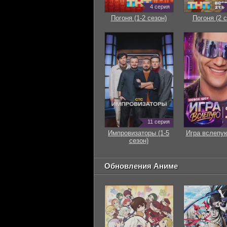
4 серия
Погоня (1-2 сезон)
Погоня (2 с
11 серия
Импровизаторы (1-5
Игра вслепую
сезон)
Обновления Аниме