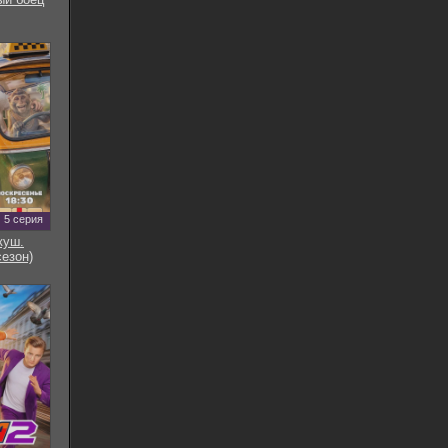
5 серия
куш.
сезон)