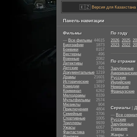
🇰🇿
Версия для Казахстана
Панель навигации
Фильмы
По году
—
Все фильмы
44615
2026
,
2025
,
20
Биографии
1873
2023
,
2022
,
20
Боевики
8157
Вестерны
496
Военные
2082
По странам
Детективы
3704
Детские
401
Зарубежные
Документальные
1219
Американские
Драмы
21601
Русские
Исторические
1897
Индийские
Комедии
13619
Немецкие
Криминал
6262
Французские
Мелодрамы
8339
Мультфильмы
2574
Мюзиклы
904
Сериалы
|
Д
Приключения
4804
Семейные
3706
—
Все сериа
Cпортивные
1005
Русские
Триллеры
9939
Зарубежные
Ужасы
6057
Турецкие
Фантастика
3776
Жанры
►
Фэнтези
3786