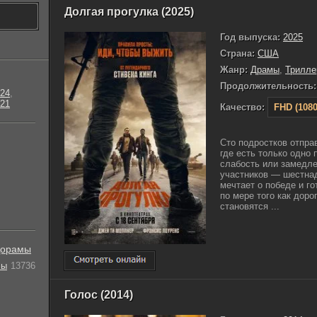
Долгая прогулка (2025)
Год выпуска:
2025
Страна:
США
Жанр:
Драмы
,
Трилле
Продолжительность:
24
,
21
Качество:
FHD (1080
Сто подростков отпра
где есть только одно 
слабость или замедле
участников — шестнад
мечтает о победе и г
по мере того как доро
становятся ...
орамы
лы
13736
Голос (2014)