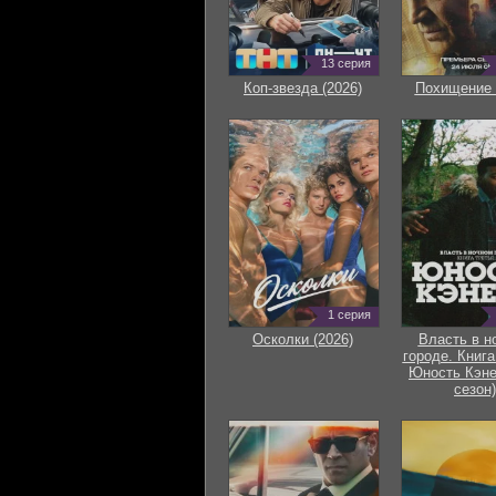
13 серия
Коп-звезда (2026)
Похищение 
1 серия
Осколки (2026)
Власть в н
городе. Книга
Юность Кэне
сезон)