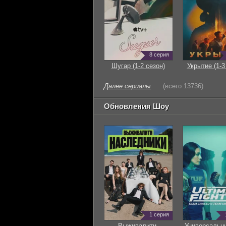
8 серия
Шугар (1-2 сезон)
Укрытие (1-3
Далее сериалы
(всего 13736)
Обновления Шоу
1 серия
Выживалити.
Универсальн