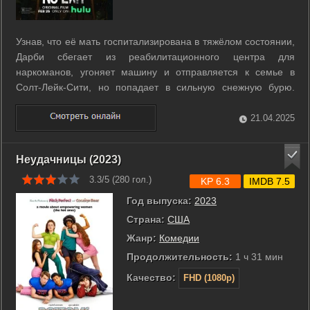
Узнав, что её мать госпитализирована в тяжёлом состоянии,
Дарби сбегает из реабилитационного центра для
наркоманов, угоняет машину и отправляется к семье в
Солт-Лейк-Сити, но попадает в сильную снежную бурю.
Девушка вынуждена пережидать непогоду в специальном
центре, где кроме неё оказываются ещё четыре посетителя
21.04.2025
- пожилая пара и два молодых ...
Неудачницы (2023)
3.3/5 (
280
гол.)
KP 6.3
IMDB 7.5
Год выпуска:
2023
Страна:
США
Жанр:
Комедии
Продолжительность:
1 ч 31 мин
Качество:
FHD (1080p)