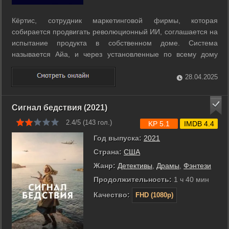
Кёртис, сотрудник маркетинговой фирмы, которая
собирается продвигать революционный ИИ, соглашается на
испытание продукта в собственном доме. Система
называется Айа, и через установленные по всему дому
датчики она подстраивается под нужды своей новой семьи -
Кёртиса, его жены и троих детей. Первоначальный скепсис
28.04.2025
домашних сменяется восторгом, когда ...
Сигнал бедствия (2021)
2.4/5 (
143
гол.)
KP 5.1
IMDB 4.4
Год выпуска:
2021
Страна:
США
Жанр:
Детективы
,
Драмы
,
Фэнтези
Продолжительность:
1 ч 40 мин
Качество:
FHD (1080p)