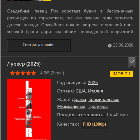
Свадебный певец Рик коротает будни в бесконечных
разъездах по торжествам, где его лучшие годы остались
далеко позади. Случайная ночная встреча с угасшей поп-
звездой Дэнни дарит им обоим неожиданный творческий
импульс. Музыканты начинают вместе работать над
текстами и мелодиями, превращая старый набросок Рика в
23.06.2026
потенциальный хит. Этот внезапный ...
Луркер (2025)
4.5/5 (
2
гол.)
IMDB 7.1
Год выпуска:
2025
Страна:
США
,
Италия
Жанр:
Драмы
,
Криминальные
,
Музыкальные
,
Триллеры
Продолжительность:
1 ч 40 мин
Качество:
FHD (1080p)