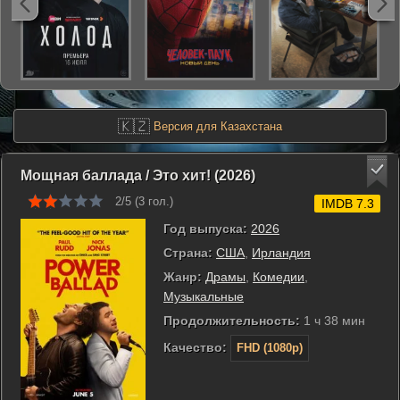
🇰🇿
Версия для Казахстана
Мощная баллада / Это хит! (2026)
2/5 (
3
гол.)
IMDB 7.3
Год выпуска:
2026
Страна:
США
,
Ирландия
Жанр:
Драмы
,
Комедии
,
Музыкальные
Продолжительность:
1 ч 38 мин
Качество:
FHD (1080p)