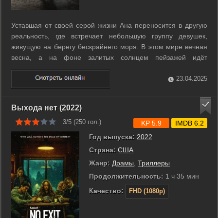
Уставшая от своей серой жизни Ана переносится в другую
реальность, где встречает небольшую группу девушек,
живущую на берегу бескрайнего моря. В этом мире вечная
весна, а на фоне залитых солнцем пейзажей идёт
бесконечная война. Подобно сиренам, девушки посылают
сигналы бедствия, обрекая несчастных моряков на
23.04.2025
погибель. Но когда ситуация начинает ...
Выхода нет (2022)
3/5 (
250
гол.)
KP 5.9
IMDB 6.2
Год выпуска:
2022
Страна:
США
Жанр:
Драмы
,
Триллеры
Продолжительность:
1 ч 35 мин
Качество:
FHD (1080p)