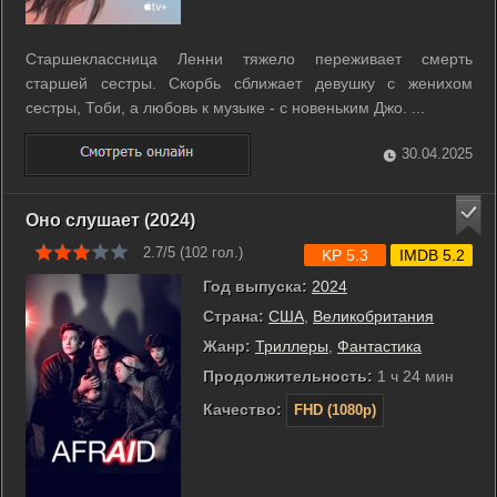
Старшеклассница Ленни тяжело переживает смерть
старшей сестры. Скорбь сближает девушку с женихом
сестры, Тоби, а любовь к музыке - с новеньким Джо. ...
30.04.2025
Оно слушает (2024)
2.7/5 (
102
гол.)
KP 5.3
IMDB 5.2
Год выпуска:
2024
Страна:
США
,
Великобритания
Жанр:
Триллеры
,
Фантастика
Продолжительность:
1 ч 24 мин
Качество:
FHD (1080p)