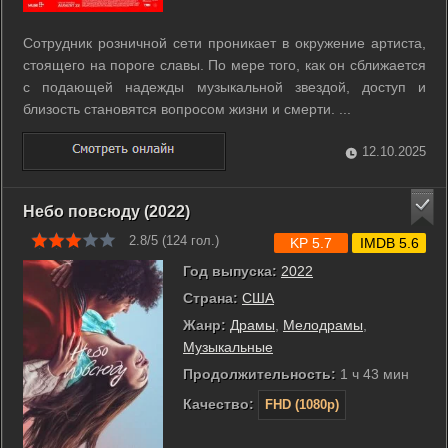
Сотрудник розничной сети проникает в окружение артиста,
стоящего на пороге славы. По мере того, как он сближается
с подающей надежды музыкальной звездой, доступ и
близость становятся вопросом жизни и смерти. ...
12.10.2025
Небо повсюду (2022)
2.8/5 (
124
гол.)
KP 5.7
IMDB 5.6
Год выпуска:
2022
Страна:
США
Жанр:
Драмы
,
Мелодрамы
,
Музыкальные
Продолжительность:
1 ч 43 мин
Качество:
FHD (1080p)