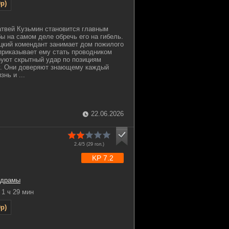
p)
твей Кузьмин становится главным
ы на самом деле обречь его на гибель.
цкий комендант занимает дом пожилого
риказывает ему стать проводником
уют скрытный удар по позициям
у. Они доверяют знающему каждый
нь и ...
22.06.2026
2.4/5 (
29
гол.)
KP 7.2
драмы
1 ч 29 мин
p)