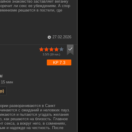
чайное знакомство заставляет веганку
воречит ли секс ее убеждениям. А спор
еминизме решается в постели, где
27.02.2026
3.5/5 (
19
гол.)
KP 7.3
ы
15 мин
p)
тории разворачиваются в Санкт
ачинаются с ожиданий и неловких пауз.
лижаются и пытаются угадать желания
о, как решаются на близость. Главное
т секса, а вокруг него, в сомнениях,
тым и надежде на честность. После