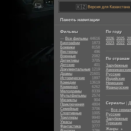
🇰🇿
Версия для Казахстана
Панель навигации
Фильмы
По году
—
Все фильмы
44616
2026
,
2025
,
20
Биографии
1873
2023
,
2022
,
20
Боевики
8158
Вестерны
496
Военные
2082
По странам
Детективы
3705
Детские
401
Зарубежные
Документальные
1219
Американские
Драмы
21601
Русские
Исторические
1897
Индийские
Комедии
13619
Немецкие
Криминал
6262
Французские
Мелодрамы
8339
Мультфильмы
2574
Мюзиклы
904
Сериалы
|
Д
Приключения
4804
Семейные
3706
—
Все сериа
Cпортивные
1005
Русские
Триллеры
9940
Зарубежные
Ужасы
6058
Турецкие
Фантастика
3777
Жанры
►
Фэнтези
3786