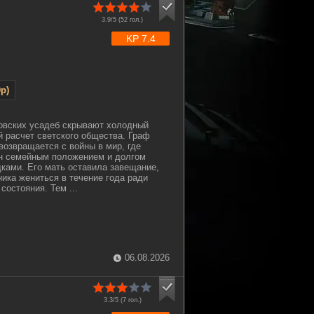
3.9/5 (
52
гол.)
KP 7.4
p)
овских усадеб скрывают холодный
й расчет светского общества. Граф
озвращается с войны в мир, где
н семейным положением и долгом
ками. Его мать оставила завещание,
ка жениться в течение года ради
состояния. Тем ...
06.08.2026
3.3/5 (
7
гол.)