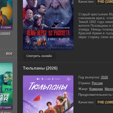
Качество:
FHD (1080
Старый крестьянин Ма
союзником врага, чтоб
Зимой 1942 года неме
жителя Псковщины и п
6 серия
отряда. Немцы планир
 сезон)
Красной Армии в тыл
овраг старику свою жиз
все
Тюльпаны (2026)
Год выпуска:
2026
Страна:
Россия
Жанр:
Комедии
,
Мело
Продолжительность:
Качество:
FHD (1080
12 серия
ый боец