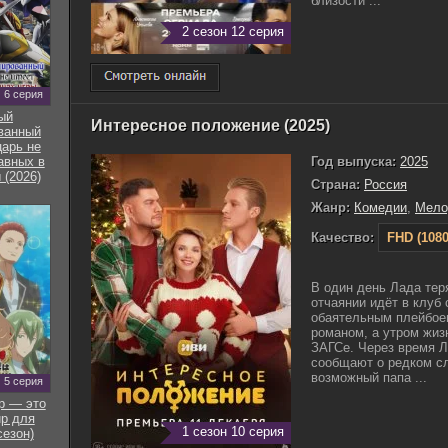
близости ...
2 сезон 12 серия
6 серия
ый
Интересное положение (2025)
ванный
арь не
Год выпуска:
2025
авных в
 (2026)
Страна:
Россия
Жанр:
Комедии
,
Мело
Качество:
FHD (1080
В один день Лада тер
отчаянии идёт в клуб 
обаятельным плейбое
романом, а утром жиз
ЗАГСе. Через время Л
сообщают о редком сл
возможный папа ...
5 серия
р — это
р для
1 сезон 10 серия
сезон)