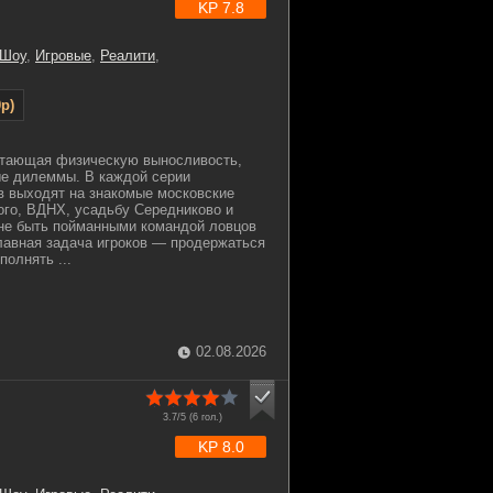
KP 7.8
 Шоу
,
Игровые
,
Реалити
,
p)
четающая физическую выносливость,
ые дилеммы. В каждой серии
в выходят на знакомые московские
ого, ВДНХ, усадьбу Середниково и
 не быть пойманными командой ловцов
лавная задача игроков — продержаться
олнять ...
02.08.2026
3.7/5 (
6
гол.)
KP 8.0