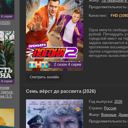
Жанр:
ТВ передачи и
Продолжительность:
Качество:
FHD (1080
6 серия
(2026)
Одна минута свободы 
рублей. Пятнадцать у
городской квест на те
задача заключается в
протяжении восьмидес
группа хладнокровных
методично вычисляют 
2 сезон 4 серия
8 серия
очном
Семь вёрст до рассвета (2026)
 третья:
на (1-5
Год выпуска:
2026
Страна:
Россия
Жанр:
Военные
,
Драм
Продолжительность: