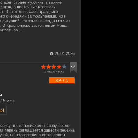
По всей стране мужчины в панике
дарков, а цветочные магазины
ы. В этот день хаос праздника
ько очередями за тюльпанами, но и
 ситуаций, которые навсегда меняют
. В Красноярске застенчивый Миша
ивать за ...
26.04.2026
3.7/5 (
297
гол.)
KP 7.1
ы
15 мин
p)
 сексу, и что происходит сразу после
елл парень соглашается завести ребенка
угой, не подозревая о ее коварном