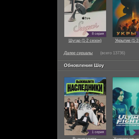
8 серия
Шугар (1-2 сезон)
Укрытие (1-3
Далее сериалы
(всего 13736)
Обновления Шоу
1 серия
Выживалити.
Универсальн