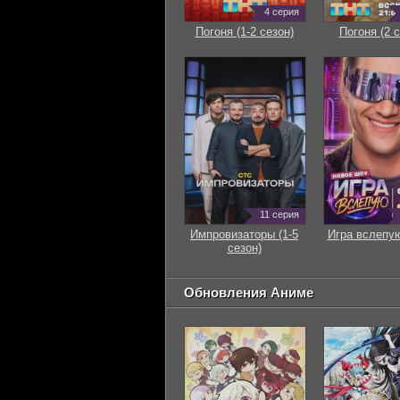
4 серия
Погоня (1-2 сезон)
Погоня (2 с
11 серия
Импровизаторы (1-5
Игра вслепую
сезон)
Обновления Аниме