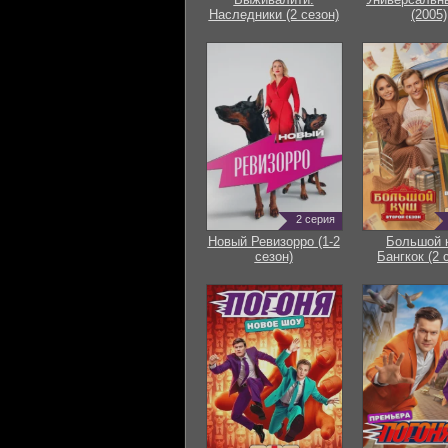
Наследники (2 сезон)
(2005)
2 серия
Новый Ревизорро (1-2
Большой 
сезон)
Бангкок (2 