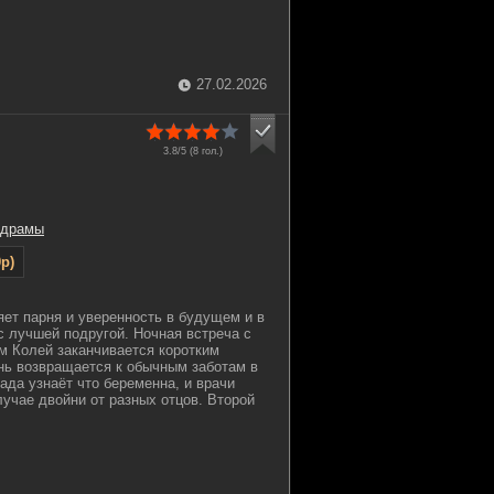
27.02.2026
3.8/5 (
8
гол.)
драмы
p)
яет парня и уверенность в будущем и в
с лучшей подругой. Ночная встреча с
м Колей заканчивается коротким
нь возвращается к обычным заботам в
ада узнаёт что беременна, и врачи
учае двойни от разных отцов. Второй