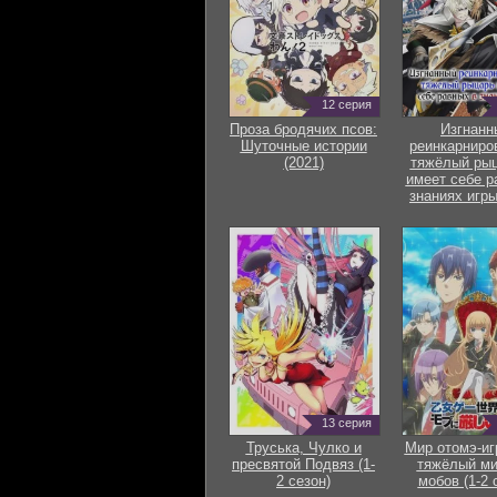
12 серия
Проза бродячих псов:
Изгнанн
Шуточные истории
реинкарниро
(2021)
тяжёлый рыц
имеет себе р
знаниях игры
13 серия
Труська, Чулко и
Мир отомэ-иг
пресвятой Подвяз (1-
тяжёлый ми
2 сезон)
мобов (1-2 