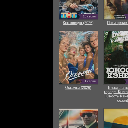
13 серия
Коп-звезда (2026)
Похищение 
1 серия
Осколки (2026)
Власть в н
городе. Книга
Юность Кэне
сезон)