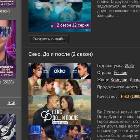
плане. В другой - слу
4 серия
задуматься, не проти
двух незнакомцев о ф
езон)
женщина ...
2 сезон 12 серия
Секс. До и после (2 сезон)
Год выпуска:
2026
Страна:
Россия
6 серия
Жанр:
Комедии
,
Драм
 (2026)
Продолжительность:
Качество:
FHD (1080
все
Во 2 сезоне новые ис
Петербурге и снова н
Герои знакомятся, сб
друг друга еще до тог
происходит не в момен
страхе быть отвергну