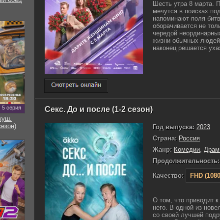
Шесть утра 8 марта. 
мечутся в поисках по
напоминают поля битв
оборачивается не тол
чередой неординарных
жизни обычных людей
наконец решается ухаж
5 серия
Секс. До и после (1-2 сезон)
куш.
сезон)
Год выпуска:
2023
Страна:
Россия
Жанр:
Комедии
,
Драм
Продолжительность:
Качество:
FHD (1080
О том, что приводит к
него. В одной из нов
со своей лучшей подр