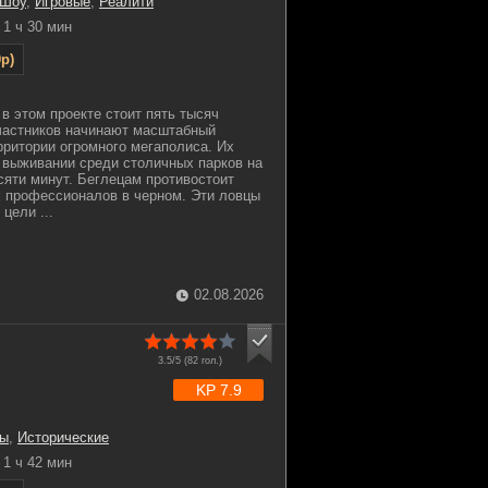
 Шоу
,
Игровые
,
Реалити
1 ч 30 мин
p)
в этом проекте стоит пять тысяч
частников начинают масштабный
рритории огромного мегаполиса. Их
 выживании среди столичных парков на
яти минут. Беглецам противостоит
 профессионалов в черном. Эти ловцы
цели ...
02.08.2026
3.5/5 (
82
гол.)
KP 7.9
ы
,
Исторические
1 ч 42 мин