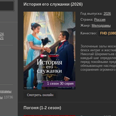
История его служанки (2026)
Год выпуска:
2026
Страна:
Россия
Жанр:
Мелодрамы
Качество:
FHD (1080
24
,
21
Золоченые залы моск
блеск интриг и жестки
Николай Шереметьев в
каждый шаг определе
перед покойными пред
обязывающее наследни
сохранения огромного 
1 сезон 30 серия
орамы
лы
13736
Погоня (1-2 сезон)