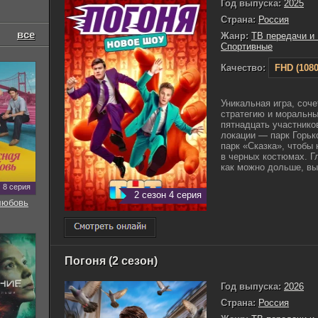
Год выпуска:
2025
Страна:
Россия
все
Жанр:
ТВ передачи и
Спортивные
Качество:
FHD (1080
Уникальная игра, со
стратегию и моральн
пятнадцать участнико
локации — парк Горьк
парк «Сказка», чтобы
в черных костюмах. Г
как можно дольше, вып
8 серия
2 сезон 4 серия
любовь
Погоня (2 сезон)
Год выпуска:
2026
Страна:
Россия