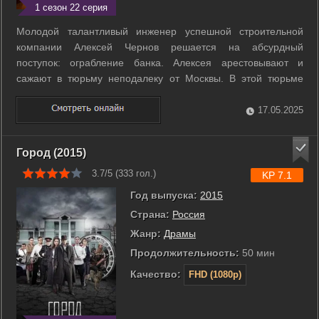
1 сезон 22 серия
Молодой талантливый инженер успешной строительной
компании Алексей Чернов решается на абсурдный
поступок: ограбление банка. Алексея арестовывают и
сажают в тюрьму неподалеку от Москвы. В этой тюрьме
содержится его родной брат Кирилл Панин, из-за которого
Государственная Дума РФ пошла на отмену моратория на
17.05.2025
смертную казнь: Кирилл убил министра ...
Город (2015)
3.7/5 (
333
гол.)
KP 7.1
Год выпуска:
2015
Страна:
Россия
Жанр:
Драмы
Продолжительность:
50 мин
Качество:
FHD (1080p)