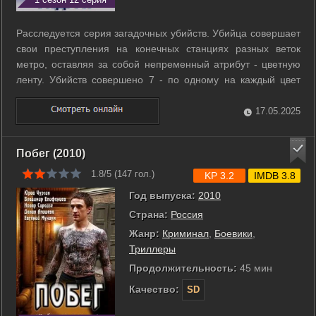
Расследуется серия загадочных убийств. Убийца совершает
свои преступления на конечных станциях разных веток
метро, оставляя за собой непременный атрибут - цветную
ленту. Убийств совершено 7 - по одному на каждый цвет
радуги. Убийца и называет себя так - Радуга. И только
эксперту по криминальной психологии Полине Ореховой
17.05.2025
удается понять, что убийца ...
Побег (2010)
1.8/5 (
147
гол.)
KP 3.2
IMDB 3.8
Год выпуска:
2010
Страна:
Россия
Жанр:
Криминал
,
Боевики
,
Триллеры
Продолжительность:
45 мин
Качество:
SD