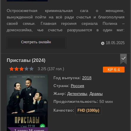
Остросюжетная криминальная сага о женщине,
вынужденной пойти на всё ради счастья и благополучия
своей семьи. Главная героиня сериала Полина –
домохозяйка, чье счастье разрушается в один миг:
преступники на глазах сына убивают ее мужа, а брат
попадает в тюрьму. Выясняется, что оба участвовали в
18.05.2025
контрабанде наркотиков и перешли дорогу опасному ...
Приставы (2024)
3.2/5 (
137
гол.)
KP 6.4
Год выпуска:
2018
Страна:
Россия
Жанр:
Детективы
,
Драмы
Продолжительность:
50 мин
Качество:
FHD (1080p)
1 сезон 16 серия