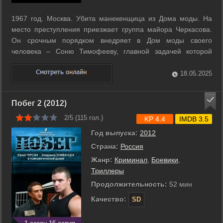
1967 год. Москва. Убита манекенщица из Дома моды. На
место преступления приезжает группа майора Черкасова.
Он срочным порядком внедряет в Дом моды своего
человека – Соню Тимофееву, главной задачей которой
является получение информации об отношениях между
работниками Домы моды. Вскоре погибает еще одна
18.05.2025
манекенщица. И одновременно с этим убийством ...
Побег 2 (2012)
2/5 (
115
гол.)
KP 4.4
IMDB 3.5
Год выпуска:
2012
Страна:
Россия
Жанр:
Криминал
,
Боевики
,
Триллеры
Продолжительность:
52 мин
Качество:
SD