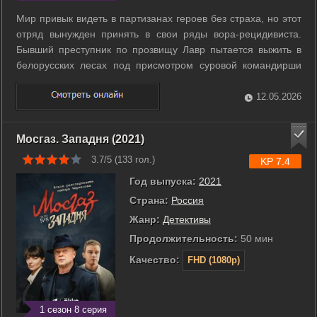
Мир привык видеть в партизанах героев без страха, но этот
отряд вынужден принять в свои ряды вора-рецидивиста.
Бывший преступник по прозвищу Лавр пытается выжить в
белорусских лесах под присмотром суровой командирши
Виктории Дегтяренко. Товарищи по оружию смотрят на него
с подозрением и ждут предательства в любой момент. Всё
12.05.2026
меняется, когда отряд ...
Мосгаз. Западня (2021)
3.7/5 (
133
гол.)
KP 7.4
Год выпуска:
2021
Страна:
Россия
Жанр:
Детективы
Продолжительность:
50 мин
Качество:
FHD (1080p)
1 сезон 8 серия