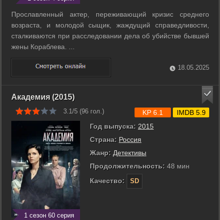
Прославленный актер, переживающий кризис среднего
возраста, и молодой сыщик, жаждущий справедливости,
сталкиваются при расследовании дела об убийстве бывшей
жены Кораблева. ...
18.05.2025
Академия (2015)
3.1/5 (
96
гол.)
KP 6.1
IMDB 5.9
Год выпуска:
2015
Страна:
Россия
Жанр:
Детективы
Продолжительность:
48 мин
Качество:
SD
1 сезон 60 серия