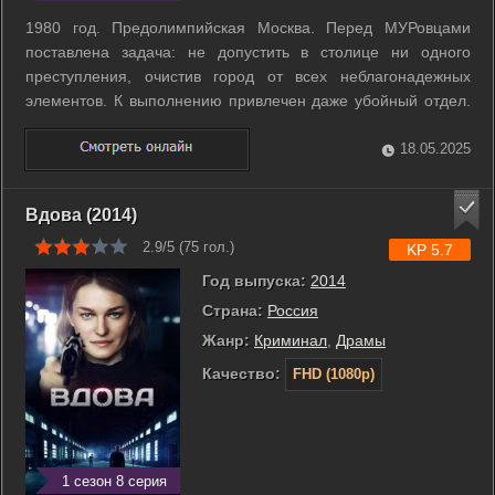
1980 год. Предолимпийская Москва. Перед МУРовцами
поставлена задача: не допустить в столице ни одного
преступления, очистив город от всех неблагонадежных
элементов. К выполнению привлечен даже убойный отдел.
Черкасову и его команде поручена борьба с проституцией и
«фарцой». Но, вместо этого, Иван Петрович вынужден
18.05.2025
расследовать одно убийство за ...
Вдова (2014)
2.9/5 (
75
гол.)
KP 5.7
Год выпуска:
2014
Страна:
Россия
Жанр:
Криминал
,
Драмы
Качество:
FHD (1080p)
1 сезон 8 серия