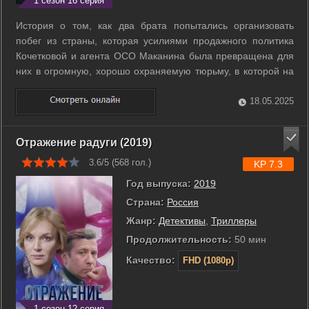
1 сезон 16 серия
История о том, как два брата попытались организовать
побег из страны, которая усилиями продажного политика
Кочетковой и агента ОСО Маканина была превращена для
них в огромную, хорошо охраняемую тюрьму, в которой на
каждом шагу их подстерегала смертельная опасность. ...
18.05.2025
Отражение радуги (2019)
3.6/5 (
568
гол.)
KP 7.3
Год выпуска:
2019
Страна:
Россия
Жанр:
Детективы
,
Триллеры
Продолжительность:
50 мин
Качество:
FHD (1080p)
1 сезон 12 серия