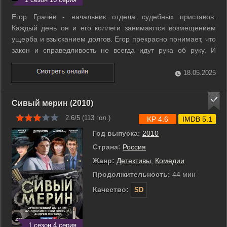
Егор Грачёв - начальник отдела судебных приставов.
Каждый день он и его коллеги занимаются возмещением
ущерба и взысканием долгов. Егор прекрасно понимает, что
закон и справедливость не всегда идут рука об руку. И
нередко действует в обход инструкций: помогает
фигурантам выйти из сложных ситуаций. У Грачёва
18.05.2025
постоянно возникают проблемы с отделом ...
Сивый мерин (2010)
2.6/5 (
113
гол.)
KP 4.6
IMDB 5.1
Год выпуска:
2010
Страна:
Россия
Жанр:
Детективы
,
Комедии
Продолжительность:
44 мин
Качество:
SD
1 сезон 4 серия