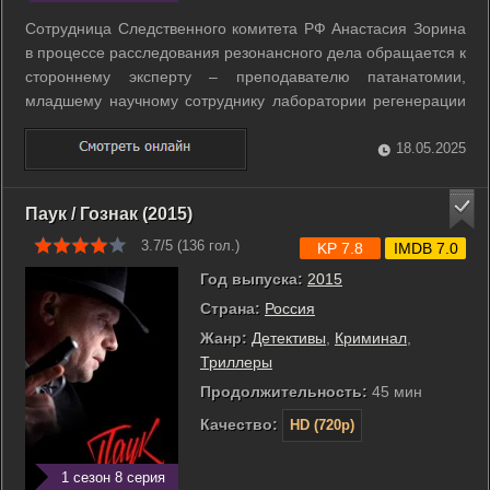
Сотрудница Следственного комитета РФ Анастасия Зорина
в процессе расследования резонансного дела обращается к
стороннему эксперту – преподавателю патанатомии,
младшему научному сотруднику лаборатории регенерации
тканей Московского Университета Кириллу Лемке. После
успешного окончания дела СК РФ принимает решение
18.05.2025
создать специальную ...
Паук / Гознак (2015)
3.7/5 (
136
гол.)
KP 7.8
IMDB 7.0
Год выпуска:
2015
Страна:
Россия
Жанр:
Детективы
,
Криминал
,
Триллеры
Продолжительность:
45 мин
Качество:
HD (720p)
1 сезон 8 серия