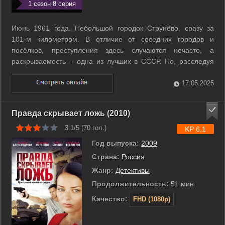
1 сезон 8 серия
Июнь 1961 года. Небольшой городок Струнёво, сразу за
101-м километром. В отличие от соседних городов и
посёлков, преступления здесь случаются нечасто, а
раскрываемость – одна из лучших в СССР. Но, расследуя
смерть школьного учителя, оперативник Родион Стоцкий
обнаруживает, что Струнёво – это «дом, в котором не
17.05.2025
гадят», и хозяева в этом доме – ...
Правда скрывает ложь (2010)
3.1/5 (
70
гол.)
KP 6.1
Год выпуска:
2009
Страна:
Россия
Жанр:
Детективы
Продолжительность:
51 мин
Качество:
FHD (1080p)