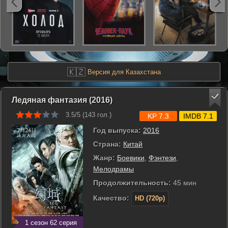
🇰🇿
Версия для Казахстана
Ледяная фантазия (2016)
3.5/5 (
143
гол.)
KP 7.3
IMDB 7.1
Год выпуска:
2016
Страна:
Китай
Жанр:
Боевики
,
Фэнтези
,
Мелодрамы
Продолжительность:
45 мин
Качество:
HD (720p)
1 сезон 62 серия