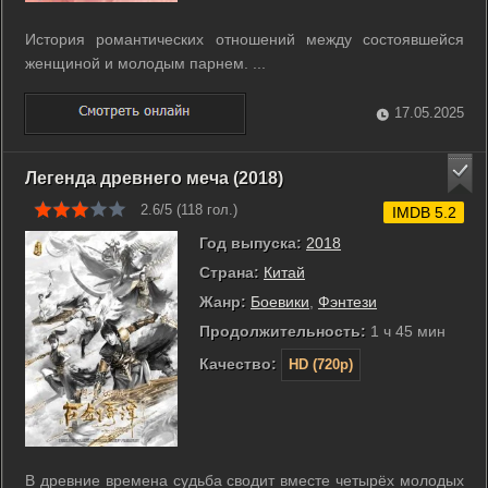
История романтических отношений между состоявшейся
женщиной и молодым парнем. ...
17.05.2025
Легенда древнего меча (2018)
2.6/5 (
118
гол.)
IMDB 5.2
Год выпуска:
2018
Страна:
Китай
Жанр:
Боевики
,
Фэнтези
Продолжительность:
1 ч 45 мин
Качество:
HD (720p)
В древние времена судьба сводит вместе четырёх молодых