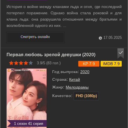
История о войне между кланами льда и огня, где последний
потерпел поражение. Однако война стала роковой и для
клана льда: она разрушила отношения между братьями и
возлюбленной одного из них. ...
17.05.2025
Первая любовь зрелой девушки (2020)
3.9/5 (
83
гол.)
KP 7.9
IMDB 7.9
Год выпуска:
2020
Страна:
Китай
Жанр:
Мелодрамы
Качество:
FHD (1080p)
1 сезон 41 серия