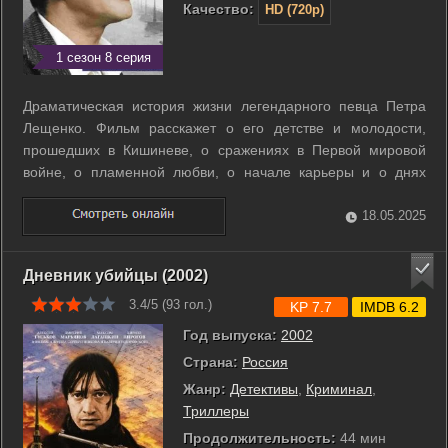
Качество:
HD (720p)
1 сезон 8 серия
Драматическая история жизни легендарного певца Петра
Лещенко. Фильм расскажет о его детстве и молодости,
прошедших в Кишиневе, о сражениях в Первой мировой
войне, о пламенной любви, о начале карьеры и о днях
всенародной славы. В разгар Великой Отечественной войны
Лещенко, несмотря на все опасности, отправляется на
18.05.2025
гастроли в оккупированную Одессу ...
Дневник убийцы (2002)
3.4/5 (
93
гол.)
KP 7.7
IMDB 6.2
Год выпуска:
2002
Страна:
Россия
Жанр:
Детективы
,
Криминал
,
Триллеры
Продолжительность:
44 мин