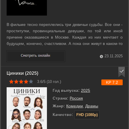
В фильме тесно переплелись три девичьи судьбы. Все они -
проститутки, провинциальные девушки, по той или иной
причине оказавшиеся в Москве. Каждая из них мечтает о
будущем, конечно, счастливом. А пока они живут в каком-то
«скворечнике» - бытовке около столичного вокзала, почти на
железнодорожных путях. r r Рядом с ними живут такие же
23.11.2025
несчастные ...
Циники (2025)
3.6/5 (
10
гол.)
KP 7.2
Год выпуска:
2025
Страна:
Россия
Жанр:
Комедии
,
Драмы
Качество:
FHD (1080p)