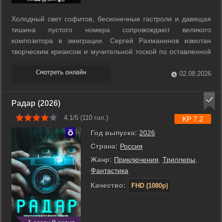
Холодный свет софитов, бесконечные гастроли и давящая
тишина пустого номера сопровождают великого
композитора в эмиграции. Сергей Рахманинов измотан
творческим кризисом и мучительной тоской по оставленной
навсегда России. Единственным проблеском надежды для
него становится загадочная незнакомка, которая присылает
02.08.2026
ветки белой сирени после каждого ...
Радар (2026)
4.1/5 (
110
гол.)
KP 7.2
Год выпуска:
2026
Страна:
Россия
Жанр:
Приключения
,
Триллеры
,
Фантастика
Качество:
FHD (1080p)