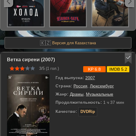
🇰🇿
Версия для Казахстана
Ветка сирени (2007)
3/5 (
1
гол.)
KP 6.8
IMDB 5.2
Год выпуска:
2007
Страна:
Россия
,
Люксембург
Жанр:
Драмы
,
Музыкальные
Продолжительность:
1 ч 37 мин
Качество:
DVDRip