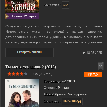
Качество:
SD
1 сезон 12 серия
Студенты-выпускники устраивают вечеринку в архиве
Исторического музея, где случайно находят дневник,
датированный 1919 годом. Дневник моментально вызывает
интерес, ведь автор с первых строк признается в убийстве
пяти человек. Герои не догадываются, какую роль в их
жизни сыграет эта находка... Страшные деяния прошлого
18.05.2025
служат ключом к разгадке ...
Ты меня слышишь? (2018)
3.5/5 (
266
гол.)
KP 7.0
Год выпуска:
2018
Страна:
Россия
Жанр:
Драмы
,
Мелодрамы
Качество:
FHD (1080p)