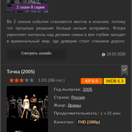
2 сезон 8 серия
Во 2 сезоне события становятся жестче и опаснее, потому
что прошлые решения больше нельзя исправить. Флора
укрепляет контроль над делами семьи и все глубже заходит
в криминальный мир, где доверие стоит слишком дорого.
Петя из тюрьмы не теряет влияния и вынашивает планы,
которые грозят новым взрывом насилия. Руслан взрослеет
19.03.2026
быстрее, чем хотел, и ...
Точка (2005)
3.3/5 (
266
гол.)
KP 6.9
IMDB 6.3
Год выпуска:
2005
Страна:
Россия
Жанр:
Драмы
Продолжительность:
1 ч 32 мин
Качество:
FHD (1080p)