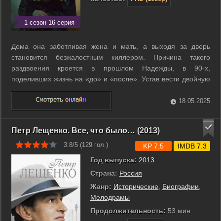
1 сезон 16 серия
Дома она заботливая жена и мать, а выходя за дверь
становится безжалостным киллером. Причина такого
раздвоения кроется в прошлом Надежды, в 90-х,
поделивших жизнь на «до» и «после». Устав вести двойную
игру, героиня готова всеми силами сражаться за свободу. ...
18.05.2025
Петр Лещенко. Все, что было… (2013)
3.8/5 (
129
гол.)
KP 7.5
IMDB 7.3
Год выпуска:
2013
Страна:
Россия
Жанр:
Исторические
,
Биографии
,
Мелодрамы
Продолжительность:
53 мин