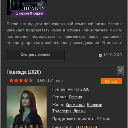
1 сезон 8 серия
После пятнадцати лет счастливой семейной жизни Ксения
начинает подозревать мужа в измене. Мимолётная мысль
постепенно перерастает в навязчивую идею, заставляя
женщину провести собственное расследование. В поисках
правды Ксения заходит так далеко, что ставит под угрозу
свою карьеру и отношения со всеми, кто ей дорог. Но пути
18.05.2025
назад уже нет. ...
Надежда (2020)
3.6/5 (
194
гол.)
KP 6.5
Год выпуска:
2020
Страна:
Россия
Жанр:
Криминал
,
Боевики
,
Триллеры
,
Драмы
Продолжительность:
26 мин
Качество:
FHD (1080p)