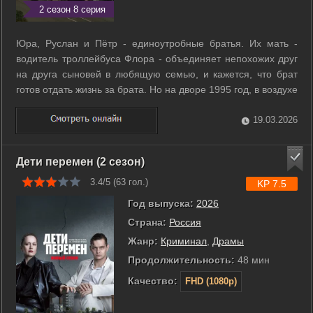
2 сезон 8 серия
Юра, Руслан и Пётр - единоутробные братья. Их мать -
водитель троллейбуса Флора - объединяет непохожих друг
на друга сыновей в любящую семью, и кажется, что брат
готов отдать жизнь за брата. Но на дворе 1995 год, в воздухе
витает запах быстрой наживы, открываются подпольные
клубы и во дворах идут разборки не на жизнь, а на смерть. У
19.03.2026
каждого из ...
Дети перемен (2 сезон)
3.4/5 (
63
гол.)
KP 7.5
Год выпуска:
2026
Страна:
Россия
Жанр:
Криминал
,
Драмы
Продолжительность:
48 мин
Качество:
FHD (1080p)