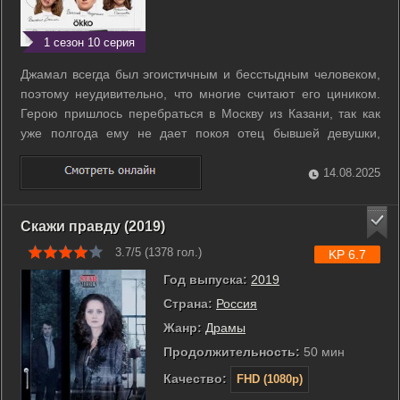
1 сезон 10 серия
Джамал всегда был эгоистичным и бесстыдным человеком,
поэтому неудивительно, что многие считают его циником.
Герою пришлось перебраться в Москву из Казани, так как
уже полгода ему не дает покоя отец бывшей девушки,
считающий его негодяем. Ловелас быстро обосновывается
в столице и даже работу находит подходящую имиджу.
14.08.2025
Теперь персонаж будет ...
Скажи правду (2019)
3.7/5 (
1378
гол.)
KP 6.7
Год выпуска:
2019
Страна:
Россия
Жанр:
Драмы
Продолжительность:
50 мин
Качество:
FHD (1080p)