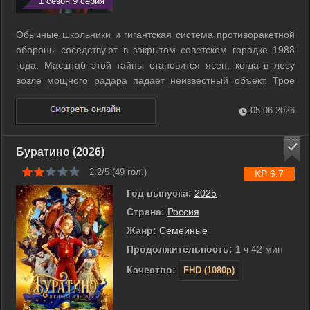
1 сезон 9 серия
Обычные школьники и гигантская система противоракетной
обороны соседствуют в закрытом советском городке 1988
года. Масштаб этой тайны становится ясен, когда в лесу
возле мощного радара падает неизвестный объект. Трое
друзей первыми обнаруживают последствия крушения,
столкнувшись с аномалиями в поведении местных жителей.
05.06.2026
Знакомые с детства люди ...
Буратино (2026)
2.2/5 (
49
гол.)
KP 6.7
Год выпуска:
2025
Страна:
Россия
Жанр:
Семейные
Продолжительность:
1 ч 42 мин
Качество:
FHD (1080p)