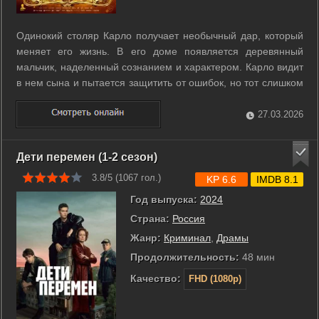
Одинокий столяр Карло получает необычный дар, который
меняет его жизнь. В его доме появляется деревянный
мальчик, наделенный сознанием и характером. Карло видит
в нем сына и пытается защитить от ошибок, но тот слишком
рано сталкивается с внешним миром и его правилами.
Стремление к свободе уводит мальчика далеко от дома. Он
27.03.2026
попадает в театр, ...
Дети перемен (1-2 сезон)
3.8/5 (
1067
гол.)
KP 6.6
IMDB 8.1
Год выпуска:
2024
Страна:
Россия
Жанр:
Криминал
,
Драмы
Продолжительность:
48 мин
Качество:
FHD (1080p)