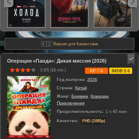
🇰🇿
Версия для Казахстана
Операция «Панда»: Дикая миссия (2026)
3.5/5 (
16
гол.)
KP 7.6
IMDB 5.6
Год выпуска:
2026
Страна:
Китай
Жанр:
Боевики
,
Комедии
,
Приключения
Продолжительность:
1 ч 40 мин
Качество:
FHD (1080p)