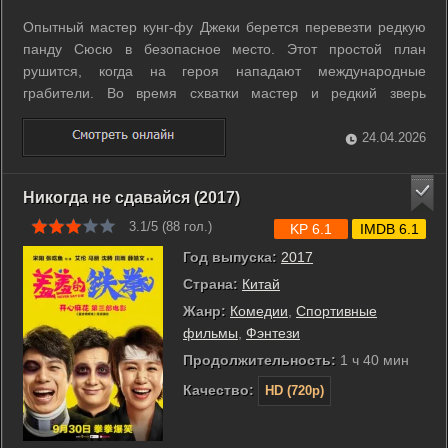
Опытный мастер кунг-фу Джеки берется перевезти редкую
панду Сюсю в безопасное место. Этот простой план
рушится, когда на героя нападают международные
грабители. Во время схватки мастер и редкий зверь
оказываются в глубоких джунглях среди первобытного
племени. Местные жители видят в маленькой панде
24.04.2026
священное божество, способное спасти их народ от ...
Никогда не сдавайся (2017)
3.1/5 (
88
гол.)
KP 6.1
IMDB 6.1
Год выпуска:
2017
Страна:
Китай
Жанр:
Комедии
,
Спортивные
фильмы
,
Фэнтези
Продолжительность:
1 ч 40 мин
Качество:
HD (720p)