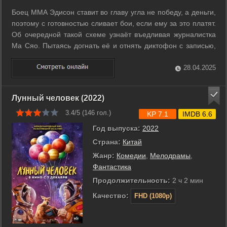
Боец ММА Эдисон ставит во главу угла не победу, а деньги,
поэтому с готовностью сливает бои, если ему за это платят.
Об очередной такой схеме узнаёт въедливая журналистка
Ма Сяо. Пытаясь догнать её и отнять диктофон с записью,
Эдисон случайно падает вместе с ней в бассейн, куда
ударяет молния. В результате этого стечения обстоятельств
28.04.2025
герои ...
Лунный человек (2022)
3.4/5 (
146
гол.)
KP 7.1
IMDB 6.6
Год выпуска:
2022
Страна:
Китай
Жанр:
Комедии
,
Мелодрамы
,
Фантастика
Продолжительность:
2 ч 2 мин
Качество:
FHD (1080p)