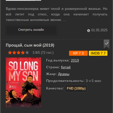
Вдова-пенсионерка живет тихой и размеренной жизнью. Но
всё летит под откос, когда она начинает получать
таинственные анонимные звонки. ...
01.05.2025
Прощай, сын мой (2019)
3.8/5 (
72
гол.)
KP 7.3
IMDB 7.7
Год выпуска:
2019
Страна:
Китай
Жанр:
Драмы
Продолжительность:
3 ч 5 мин
Качество:
FHD (1080p)