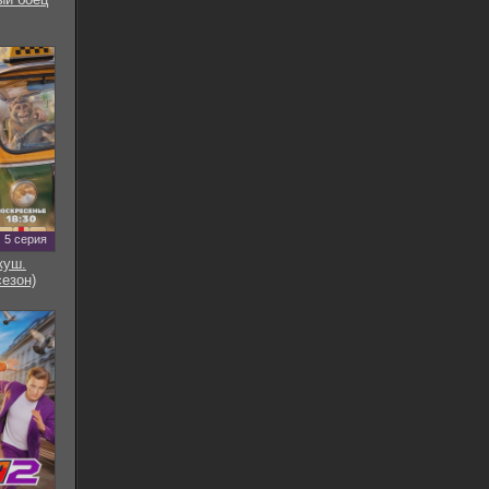
5 серия
куш.
сезон)