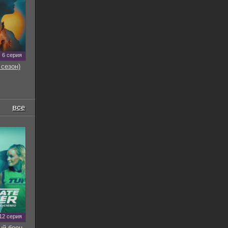
6 серия
 сезон)
все
12 серия
ый боец