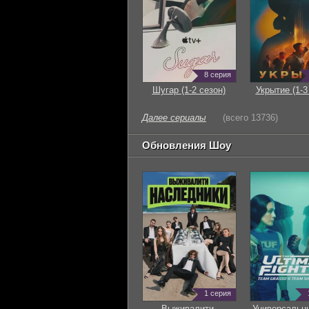
8 серия
Шугар (1-2 сезон)
Укрытие (1-3
Далее сериалы
(всего 13736)
Обновления Шоу
1 серия
Выживалити.
Универсальн