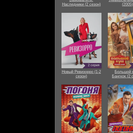
Наследники (2 сезон)
(2005)
2 серия
Новый Ревизорро (1-2
Большой 
сезон)
Бангкок (2 