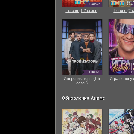
4 серия
Погоня (1-2 сезон)
Погоня (2 с
11 серия
Импровизаторы (1-5
Игра вслепую
сезон)
Обновления Аниме