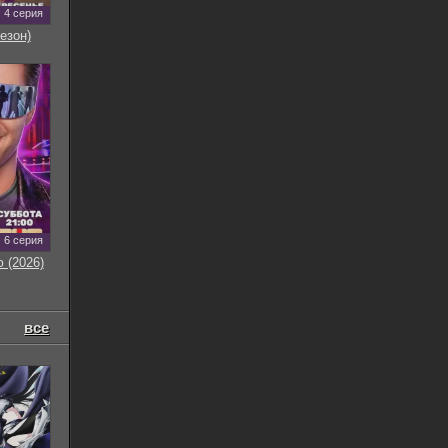
4 серия
езон)
6 серия
 (2026)
все