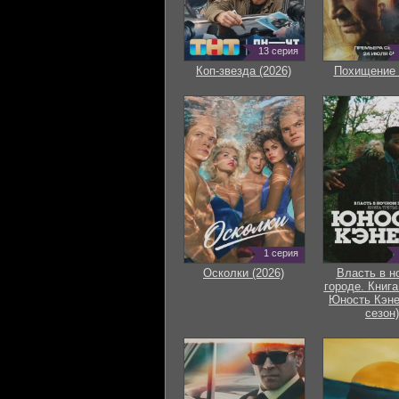
13 серия
Коп-звезда (2026)
Похищение 
1 серия
Осколки (2026)
Власть в н
городе. Книга
Юность Кэне
сезон)