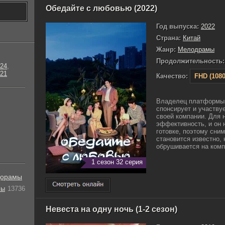
Обедайте с любовью (2022)
Год выпуска:
2022
Страна:
Китай
Жанр:
Мелодрамы
Продолжительность:
24
,
21
Качество:
FHD (1080
Владелец платформы 
спонсирует и участву
своей компании. Для 
эффективность, и он 
готовке, поэтому сним
становится известно,
обрушивается на компа
1 сезон 32 серия
орамы
лы
13736
Невеста на одну ночь (1-2 сезон)