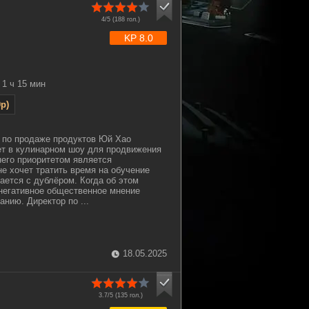
4/5 (
188
гол.)
KP 8.0
1 ч 15 мин
p)
по продаже продуктов Юй Хао
ет в кулинарном шоу для продвижения
него приоритетом является
не хочет тратить время на обучение
ается с дублёром. Когда об этом
 негативное общественное мнение
нию. Директор по ...
18.05.2025
3.7/5 (
135
гол.)