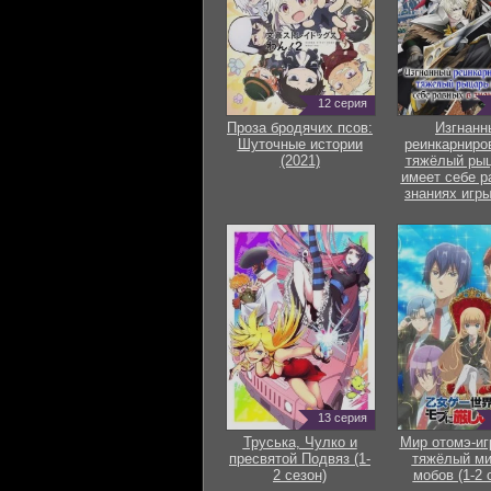
12 серия
Проза бродячих псов:
Изгнанн
Шуточные истории
реинкарниро
(2021)
тяжёлый рыц
имеет себе р
знаниях игры
13 серия
Труська, Чулко и
Мир отомэ-иг
пресвятой Подвяз (1-
тяжёлый ми
2 сезон)
мобов (1-2 