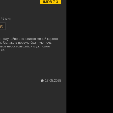
IMDB 7.3
45 мин
p)
н случайно становится женой короля
. Однако в первую брачную ночь
еперь несостоявшийся муж полон
ё. ...
17.05.2025