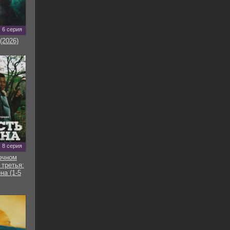
6 серия
(2026)
8 серия
очном
 третья:
на (1-5