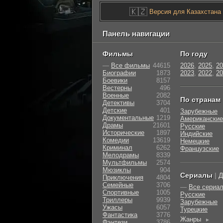
🇰🇿
Версия для Казахстана
Панель навигации
Фильмы
По году
—
Все фильмы
44615
2026
,
2025
,
20
Биографии
1873
2023
,
2022
,
20
Боевики
8157
Вестерны
496
Военные
2082
По странам
Детективы
3704
Детские
401
Зарубежные
Документальные
1219
Американские
Драмы
21601
Русские
Исторические
1897
Индийские
Комедии
13619
Немецкие
Криминал
6262
Французские
Мелодрамы
8339
Мультфильмы
2574
Мюзиклы
904
Сериалы
|
Д
Приключения
4804
Семейные
3706
—
Все сериа
Cпортивные
1005
Русские
Триллеры
9939
Зарубежные
Ужасы
6057
Турецкие
Фантастика
3776
Жанры
►
Фэнтези
3786