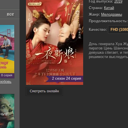
Год выпуска:
2019
Страна:
Китай
все
Жанр:
Мелодрамы
Продолжительность:
Качество:
FHD (1080
Дочь генерала Хуа Жу
пиратов Цинь Шанчэна
девушка сбегает, и т
решимости выследить е
8 серия
2 сезон 24 серия
любовь