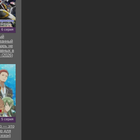
6 серия
ый
ванный
арь не
авных в
 (2026)
5 серия
р — это
р для
сезон)