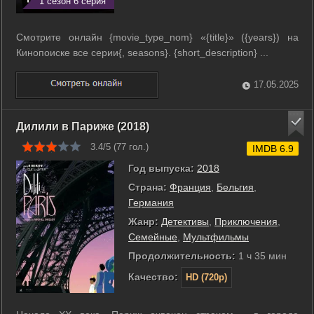
1 сезон 6 серия
Смотрите онлайн {movie_type_nom} «{title}» ({years}) на
Кинопоиске все серии{, seasons}. {short_description} ...
17.05.2025
Дилили в Париже (2018)
3.4/5 (
77
гол.)
IMDB 6.9
Год выпуска:
2018
Страна:
Франция
,
Бельгия
,
Германия
Жанр:
Детективы
,
Приключения
,
Семейные
,
Мультфильмы
Продолжительность:
1 ч 35 мин
Качество:
HD (720p)