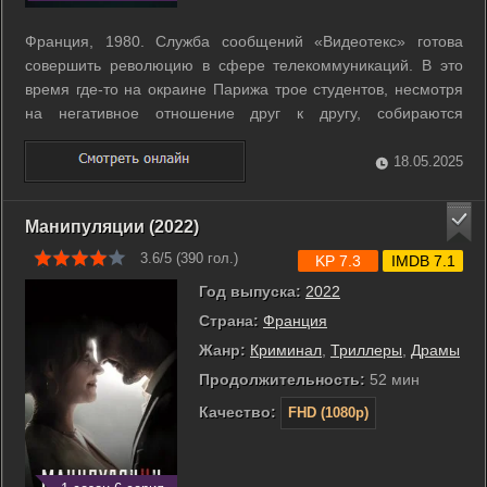
Франция, 1980. Служба сообщений «Видеотекс» готова
совершить революцию в сфере телекоммуникаций. В это
время где-то на окраине Парижа трое студентов, несмотря
на негативное отношение друг к другу, собираются
реализовать свой замысел: первый в мире сервис обмена
эротическими сообщениями. ...
18.05.2025
Манипуляции (2022)
3.6/5 (
390
гол.)
KP 7.3
IMDB 7.1
Год выпуска:
2022
Страна:
Франция
Жанр:
Криминал
,
Триллеры
,
Драмы
Продолжительность:
52 мин
Качество:
FHD (1080p)