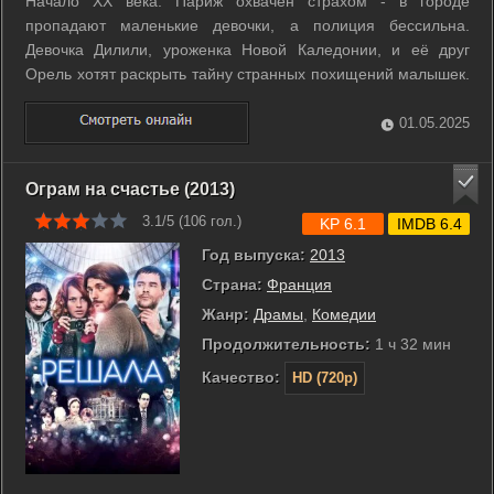
Начало XX века. Париж охвачен страхом - в городе
пропадают маленькие девочки, а полиция бессильна.
Девочка Дилили, уроженка Новой Каледонии, и её друг
Орель хотят раскрыть тайну странных похищений малышек.
Орель работает курьером и знает Париж вдоль и поперек,
от местности до жителей. Среди его клиентов - артисты,
01.05.2025
художники, писатели, врачи, ...
Ограм на счастье (2013)
3.1/5 (
106
гол.)
KP 6.1
IMDB 6.4
Год выпуска:
2013
Страна:
Франция
Жанр:
Драмы
,
Комедии
Продолжительность:
1 ч 32 мин
Качество:
HD (720p)