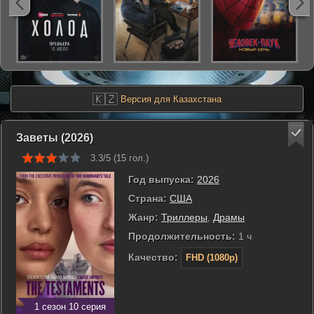
🇰🇿
Версия для Казахстана
Заветы (2026)
3.3/5 (
15
гол.)
Год выпуска:
2026
Страна:
США
Жанр:
Триллеры
,
Драмы
Продолжительность:
1 ч
Качество:
FHD (1080p)
1 сезон 10 серия