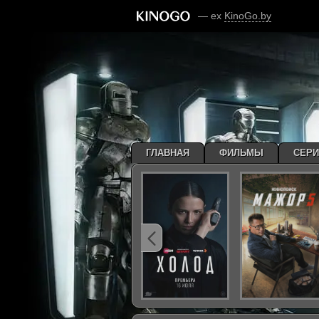
— ex
KinoGo.by
ГЛАВНАЯ
ФИЛЬМЫ
СЕР