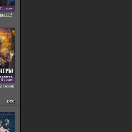
11 серия
ры (1-5
8 серия
2 сезон)
все