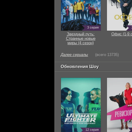
3 серия
Звездный путь:
Офис (1-9 
Странные новые
миры (4 сезон)
Далее сериалы
(всего 13735)
Обновления Шоу
12 серия