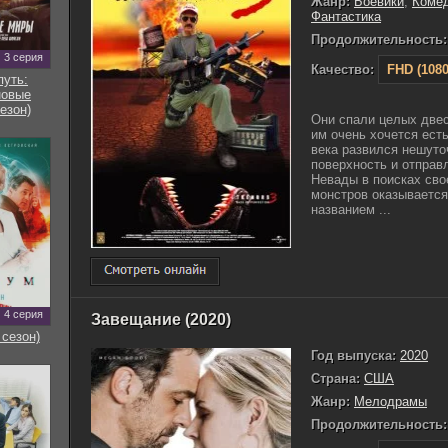
Жанр:
Боевики
,
Коме
Фантастика
Продолжительность:
3 серия
Качество:
FHD (1080
путь:
новые
езон)
Они спали целых двес
им очень хочется есть
века развился нешуто
поверхность и отправ
Невады в поисках сво
монстров оказывается
названием ...
4 серия
Завещание (2020)
 сезон)
Год выпуска:
2020
Страна:
США
Жанр:
Мелодрамы
Продолжительность: