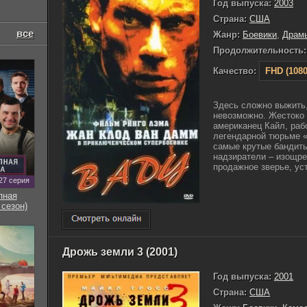
Год выпуска:
2003
Страна:
США
все
Жанр:
Боевики
,
Драм
Продолжительность:
Качество:
FHD (1080
Здесь сложно выжить,
невозможно. Жестоко 
американец Кайл, раб
легендарной тюрьме «
самые крутые бандит
надзиратели – изощре
продажное зверье, ус
27 серия
пная
 сезон)
Дрожь земли 3 (2001)
Год выпуска:
2001
Страна:
США