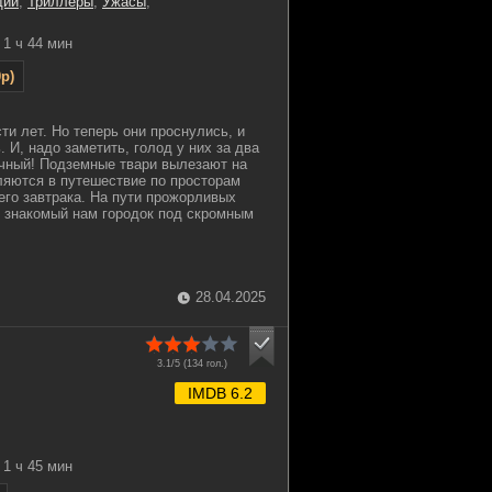
дии
,
Триллеры
,
Ужасы
,
1 ч 44 мин
p)
ти лет. Но теперь они проснулись, и
. И, надо заметить, голод у них за два
чный! Подземные твари вылезают на
ляются в путешествие по просторам
его завтрака. На пути прожорливых
 знакомый нам городок под скромным
28.04.2025
3.1/5 (
134
гол.)
IMDB 6.2
1 ч 45 мин