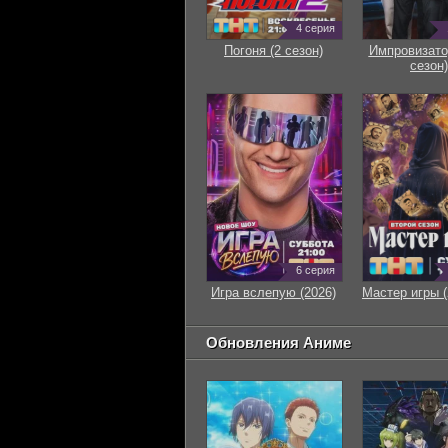
4 серия
Погоня (2 сезон)
Импровизато
сезон)
6 серия
Игра вслепую (2026)
Мастер игры (
Обновления Аниме