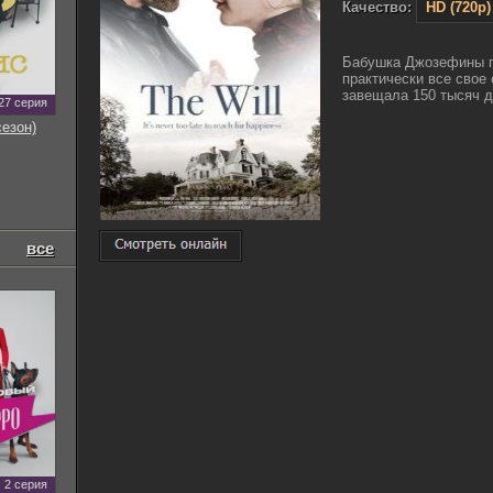
Качество:
HD (720p)
Бабушка Джозефины п
практически все свое
завещала 150 тысяч д
27 серия
сезон)
все
2 серия