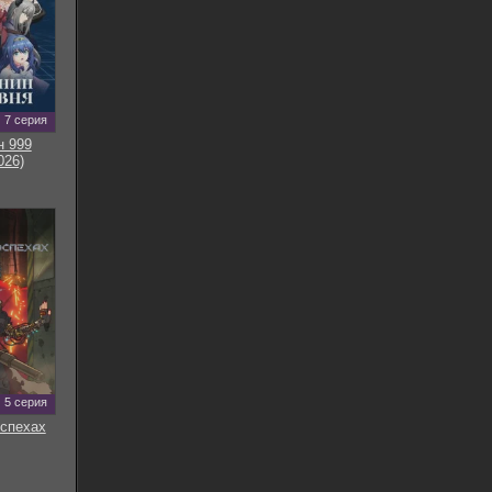
7 серия
н 999
026)
5 серия
оспехах