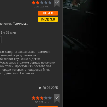
2.2/5 (
119
гол.)
KP 4.8
IMDB 3.8
лючения
,
Триллеры
,
1 ч 33 мин
ные бандиты захватывают самолет,
 который в результате их
й терпит крушение в диких
Оказавшись в самом сердце печально
их топей, преступники заставляют
, среди которых стюардесса Мия,
с деньгами. Но они не ...
29.04.2025
3/5 (
151
гол.)