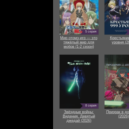
5 серия
Мир отомэ-игр — это
Крестьяни
тяжёлый мир для
уровня (2
мобов (1-2 сезон)
8 серия
Звёздные войны:
Призрак в д
Видения. Девятый
(2026)
джедай (2026)