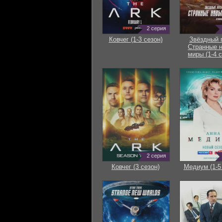
2 серия
Ковчег (1-3 сезон)
Звёздный 
Странные 
миры (1-4 с
2 серия
Ковчег (3 сезон)
Медиум (1-5