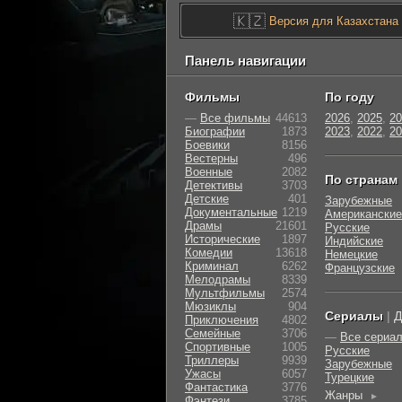
🇰🇿
Версия для Казахстана
Панель навигации
Фильмы
По году
—
Все фильмы
44613
2026
,
2025
,
20
Биографии
1873
2023
,
2022
,
20
Боевики
8156
Вестерны
496
Военные
2082
По странам
Детективы
3703
Детские
401
Зарубежные
Документальные
1219
Американские
Драмы
21601
Русские
Исторические
1897
Индийские
Комедии
13618
Немецкие
Криминал
6262
Французские
Мелодрамы
8339
Мультфильмы
2574
Мюзиклы
904
Сериалы
|
Д
Приключения
4802
Семейные
3706
—
Все сериа
Cпортивные
1005
Русские
Триллеры
9939
Зарубежные
Ужасы
6057
Турецкие
Фантастика
3776
Жанры
►
Фэнтези
3785