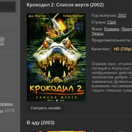
Крокодил 2: Список жертв (2002)
Год выпуска:
2002
Страна:
США
Жанр:
Боевики
,
Прик
Ужасы
24
,
Продолжительность:
21
Качество:
HD (720p)
Ограбив банк, отчаян
летящий в Акапулько,
необдуманных действи
тропических дебрях. 
знаменитых Дьявольск
выживших пассажиров
тащить тяжелые сумки 
орамы
лы
13735
В аду (2003)