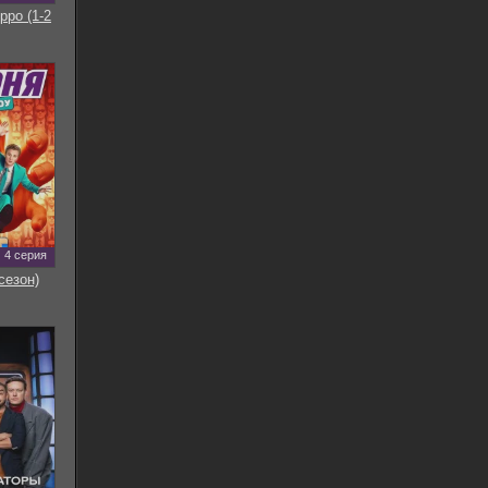
рро (1-2
4 серия
сезон)