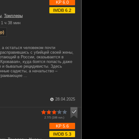
KP 6.0
IMDB 6.2
ы
,
Триллеры
1 ч 38 мин
p)
 а остаться человеком почти
расправившись с убийцей своей жены,
отающий в России, оказывается в
Кровавая», куда боятся попасть даже
ы и бывалые рецидивисты. Здесь
нные садисты, а начальство –
траивающее ...
28.04.2025
2.7/5 (
166
гол.)
KP 5.6
IMDB 5.3