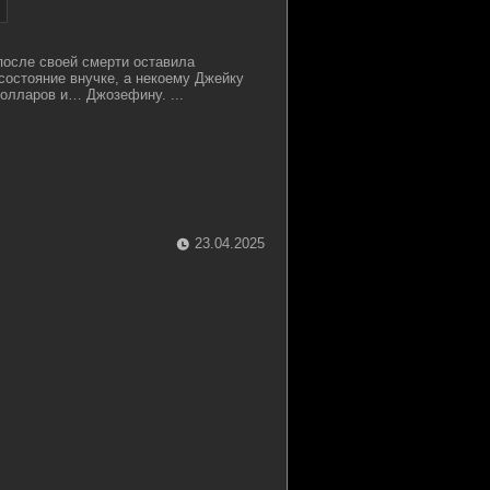
осле своей смерти оставила
 состояние внучке, а некоему Джейку
олларов и… Джозефину. ...
23.04.2025