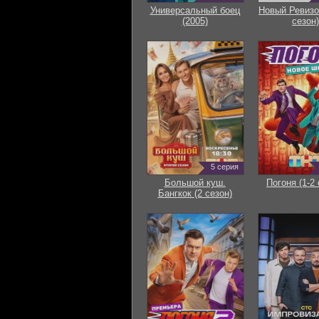
Универсальный боец
Новый Ревизо
(2005)
сезон)
5 серия
Большой куш.
Погоня (1-2 
Бангкок (2 сезон)