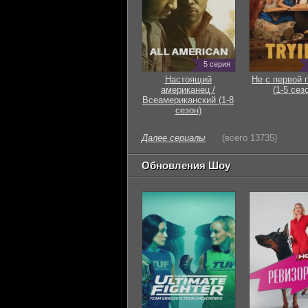
5 серия
Настоящий
Не с первой 
американец /
(1-5 сез
Всеамериканский (1-8
сезон)
Далее сериалы
(всего 13735)
Обновления Шоу