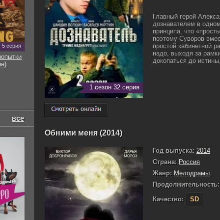
Главный герой Алекса
дознавателем в одном
принципа, что «прост
поэтому Суворов вмес
простой кабинетной ра
5 серия
надо, выходя за рамк
попытки
докопаться до истины, 
он)
1 сезон 32 серия
все
Обними меня (2014)
Год выпуска:
2014
Страна:
Россия
Жанр:
Мелодрамы
Продолжительность:
Качество:
SD