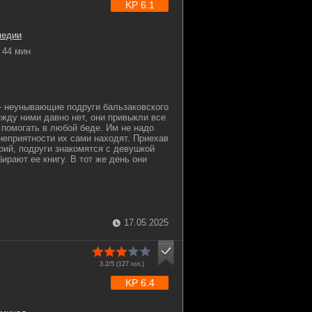
KP 6.1
медии
44 мин
– неунывающие подруги бальзаковского
ежду ними давно нет, они привыкли все
 помогать в любой беде. Им не надо
 неприятности их сами находят. Приехав
рий, подруги знакомятся с девушкой
ирают ее книгу. В тот же день они
17.05.2025
3.2/5 (
127
гол.)
KP 6.4