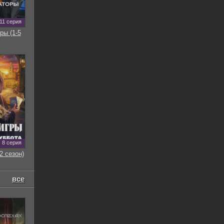
11 серия
ры (1-5
8 серия
2 сезон)
все