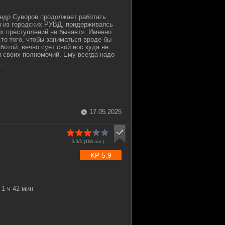
ндр Суворов продолжает работать
 из городских РУВД, придерживаясь
ых преступлений не бывает». Именно
то того, чтобы заниматься вроде бы
ботой, вечно сует свой нос куда не
и своих полномочий. Ему всегда надо
...
17.05.2025
3.3/5 (
168
гол.)
KP 5.9
1 ч 42 мин