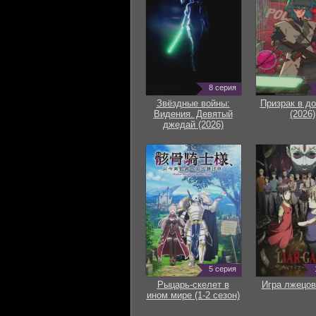
8 серия
Звёздные войны:
Призрак в д
Видения. Девятый
(2026)
джедай (2026)
5 серия
Рыцарь-скелет в
Игра лжецов
ином мире (1-2 сезон)