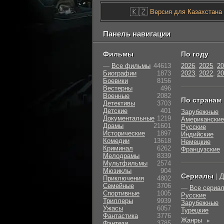
🇰🇿
Версия для Казахстана
Панель навигации
Фильмы
По году
—
Все фильмы
44613
2026
,
2025
,
20
Биографии
1873
2023
,
2022
,
20
Боевики
8156
Вестерны
496
Военные
2082
По странам
Детективы
3703
Детские
401
Зарубежные
Документальные
1219
Американские
Драмы
21601
Русские
Исторические
1897
Индийские
Комедии
13618
Немецкие
Криминал
6262
Французские
Мелодрамы
8339
Мультфильмы
2574
Мюзиклы
904
Сериалы
|
Д
Приключения
4802
Семейные
3706
—
Все сериа
Cпортивные
1005
Русские
Триллеры
9939
Зарубежные
Ужасы
6057
Турецкие
Фантастика
3776
Жанры
►
Фэнтези
3785