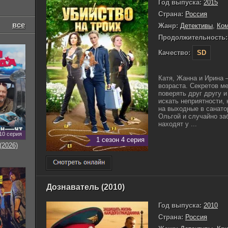
Год выпуска:
2015
Страна:
Россия
все
Жанр:
Детективы
,
Ко
Продолжительность:
Качество:
SD
Катя, Жанна и Ирина 
возраста. Секретов м
поверять друг другу и
искать неприятности,
на выходные в санато
Ольгой и случайно заб
находят у ...
10 серия
1 сезон 4 серия
(2026)
Дознаватель (2010)
Год выпуска:
2010
Страна:
Россия