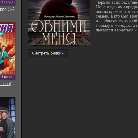
Тюрьма всех расстави
2 серия
Мане друзьями предал
рро (1-2
новым сроком, тот кт
семью, а кто был вра
и любимым мужчиной 
тюрьму в молодости п
пытается вернуться к .
4 серия
сезон)