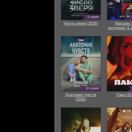
3 серия
Число зверя (2026)
Магазин 
киллеров (1-2
16 серия
Анатомия чувств
Лаки (20
(2026)