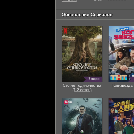
Обновления Сериалов
7 серия
Сто лет одиночества
Коп-звезда 
(1-2 сезон)