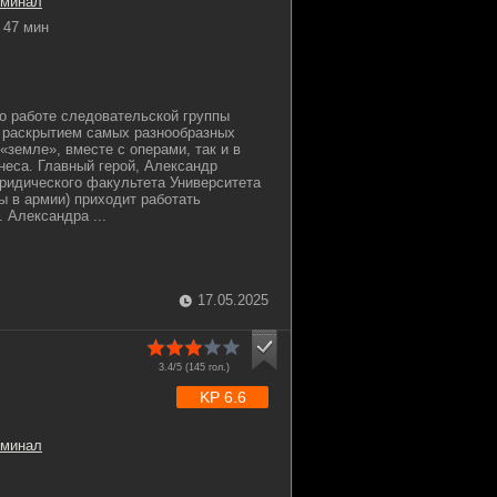
иминал
47 мин
о работе следовательской группы
раскрытием самых разнообразных
 «земле», вместе с операми, так и в
еса. Главный герой, Александр
ридического факультета Университета
ы в армии) приходит работать
 Александра ...
17.05.2025
3.4/5 (
145
гол.)
KP 6.6
иминал