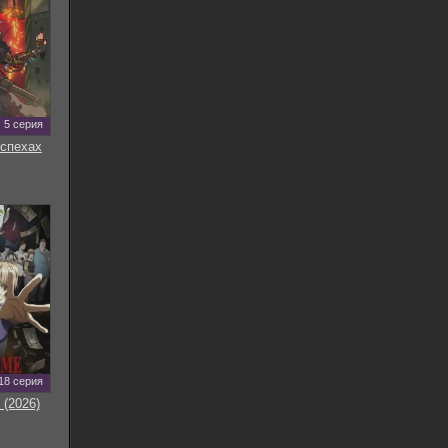
5 серия
оспехах
18 серия
 (2026)