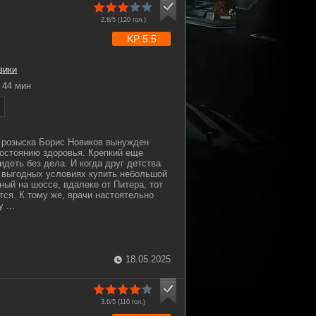
2.8/5 (
120
гол.)
KP 5.5
вики
44 мин
 розыска Борис Новиков вынужден
состоянию здоровья. Крепкий еще
идеть без дела. И когда друг детства
 выгодных условиях купить небольшой
ный на шоссе, вдалеке от Питера, тот
ся. К тому же, врачи настоятельно
 ...
18.05.2025
3.6/5 (
110
гол.)