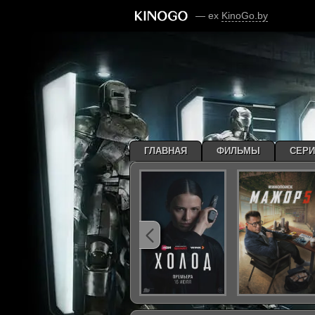
— ex
KinoGo.by
ГЛАВНАЯ
ФИЛЬМЫ
СЕР