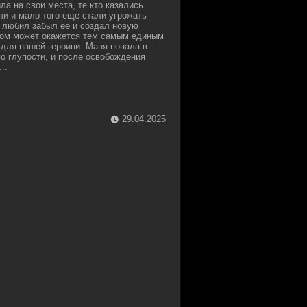
ла на свои места, те кто казались
и и мало того еще стали угрожать
о любил забыл ее и создал новую
гом может окажется тем самым единым
для нашей героини. Маня попала в
о глупости, и после освобождения
..
29.04.2025