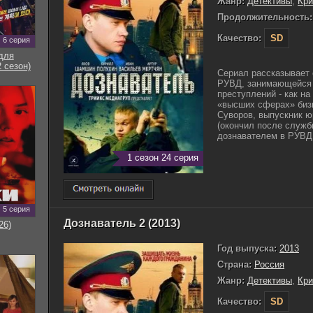
Жанр:
Детективы
,
Кр
Продолжительность:
Качество:
SD
6 серия
для
 сезон)
Сериал рассказывает 
РУВД, занимающейся 
преступлений - как на
«высших сферах» бизн
Суворов, выпускник ю
(окончил после служб
дознавателем в РУВД.
1 сезон 24 серия
5 серия
Дознаватель 2 (2013)
26)
Год выпуска:
2013
Страна:
Россия
Жанр:
Детективы
,
Кр
Качество:
SD