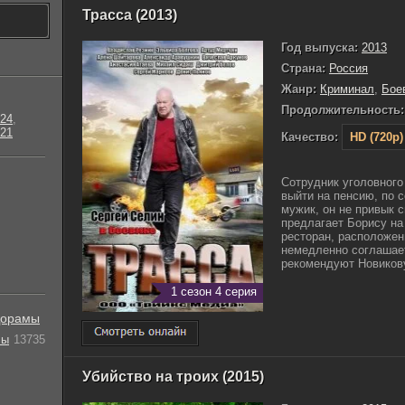
Трасса (2013)
Год выпуска:
2013
Страна:
Россия
Жанр:
Криминал
,
Бое
Продолжительность:
24
,
21
Качество:
HD (720p)
Сотрудник уголовного
выйти на пенсию, по 
мужик, он не привык с
предлагает Борису на
ресторан, расположен
немедленно соглашает
рекомендуют Новикову
1 сезон 4 серия
орамы
лы
13735
Убийство на троих (2015)