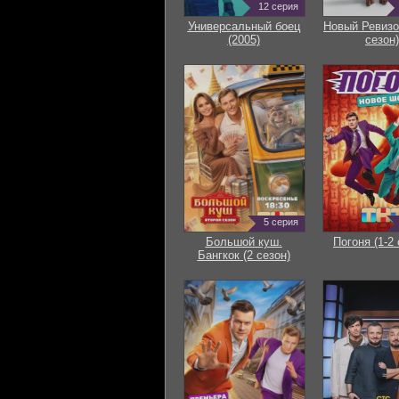
12 серия
Универсальный боец
Новый Ревизо
(2005)
сезон)
5 серия
Большой куш.
Погоня (1-2 
Бангкок (2 сезон)