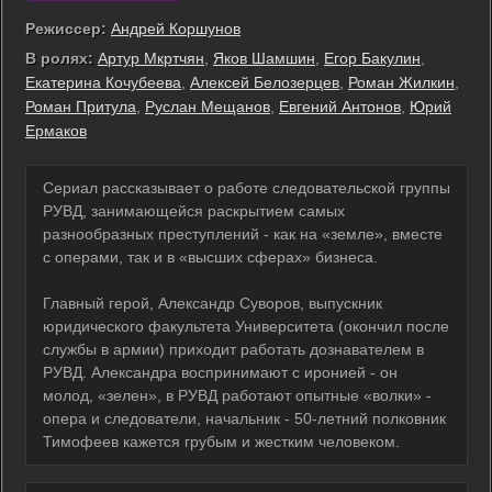
Режиссер:
Андрей Коршунов
В ролях:
Артур Мкртчян
,
Яков Шамшин
,
Егор Бакулин
,
Екатерина Кочубеева
,
Алексей Белозерцев
,
Роман Жилкин
,
Роман Притула
,
Руслан Мещанов
,
Евгений Антонов
,
Юрий
Ермаков
Сериал рассказывает о работе следовательской группы
РУВД, занимающейся раскрытием самых
разнообразных преступлений - как на «земле», вместе
с операми, так и в «высших сферах» бизнеса.
Главный герой, Александр Суворов, выпускник
юридического факультета Университета (окончил после
службы в армии) приходит работать дознавателем в
РУВД. Александра воспринимают с иронией - он
молод, «зелен», в РУВД работают опытные «волки» -
опера и следователи, начальник - 50-летний полковник
Тимофеев кажется грубым и жестким человеком.