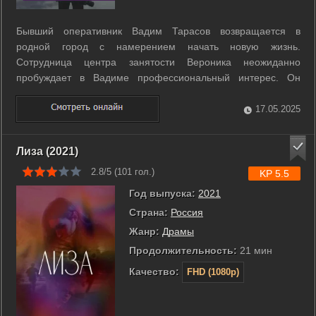
Бывший оперативник Вадим Тарасов возвращается в
родной город с намерением начать новую жизнь.
Сотрудница центра занятости Вероника неожиданно
пробуждает в Вадиме профессиональный интерес. Он
уверен, что закрытая, потухшая женщина скрывает от всех
какую-то тайну. Вадим начинает собственное
17.05.2025
расследование. В результате его вмешательства в беду ...
Лиза (2021)
2.8/5 (
101
гол.)
KP 5.5
Год выпуска:
2021
Страна:
Россия
Жанр:
Драмы
Продолжительность:
21 мин
Качество:
FHD (1080p)