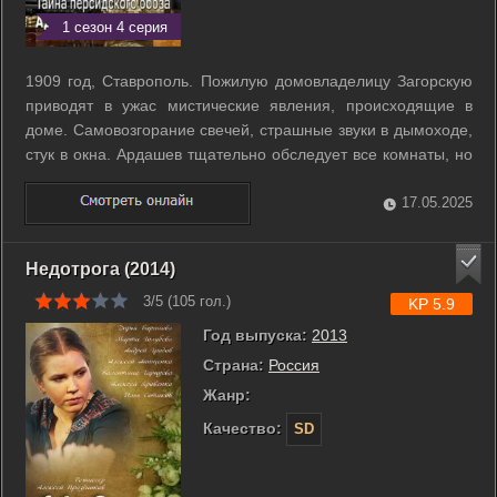
1 сезон 4 серия
1909 год, Ставрополь. Пожилую домовладелицу Загорскую
приводят в ужас мистические явления, происходящие в
доме. Самовозгорание свечей, страшные звуки в дымоходе,
стук в окна. Ардашев тщательно обследует все комнаты, но
объяснения не находит. В это же время при проведении
земляных работ на центральной площади обнаруживают
17.05.2025
скелет мужчины в форме ...
Недотрога (2014)
3/5 (
105
гол.)
KP 5.9
Год выпуска:
2013
Страна:
Россия
Жанр:
Качество:
SD