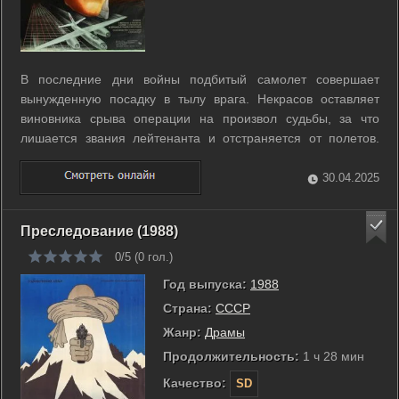
В последние дни войны подбитый самолет совершает
вынужденную посадку в тылу врага. Некрасов оставляет
виновника срыва операции на произвол судьбы, за что
лишается звания лейтенанта и отстраняется от полетов.
Вернувшись в деревню, он становится первым трактористом
колхоза. Но однажды, бросив все, устраивается техником на
30.04.2025
аэродроме... ...
Преследование (1988)
0/5 (
0
гол.)
Год выпуска:
1988
Страна:
СССР
Жанр:
Драмы
Продолжительность:
1 ч 28 мин
Качество:
SD