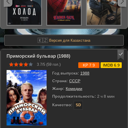
🇰🇿
Версия для Казахстана
Приморский бульвар (1988)
3.7/5 (
59
гол.)
KP 7.9
IMDB 6.9
Год выпуска:
1988
Страна:
СССР
Жанр:
Комедии
Продолжительность:
2 ч 8 мин
Качество:
SD