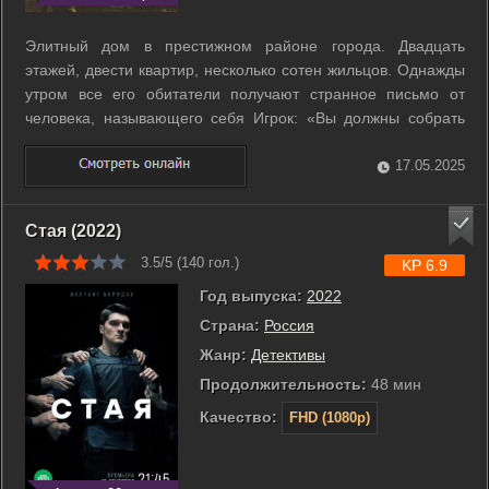
Элитный дом в престижном районе города. Двадцать
этажей, двести квартир, несколько сотен жильцов. Однажды
утром все его обитатели получают странное письмо от
человека, называющего себя Игрок: «Вы должны собрать
выкуп - один миллион долларов через три дня, иначе я буду
убивать по одному жильцу каждый день. Я готовился к этой
17.05.2025
операции полгода, ...
Стая (2022)
3.5/5 (
140
гол.)
KP 6.9
Год выпуска:
2022
Страна:
Россия
Жанр:
Детективы
Продолжительность:
48 мин
Качество:
FHD (1080p)