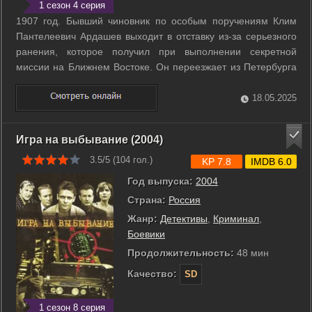
1 сезон 4 серия
1907 год. Бывший чиновник по особым поручениям Клим
Пантелеевич Ардашев выходит в отставку из-за серьезного
ранения, которое получил при выполнении секретной
миссии на Ближнем Востоке. Он переезжает из Петербурга
в провинцию, где хочет вести спокойную и тихую жизнь, и
вскоре становится знаменитым адвокатом. Он не проиграл
18.05.2025
ни одного процесса, его ...
Игра на выбывание (2004)
3.5/5 (
104
гол.)
KP 7.8
IMDB 6.0
Год выпуска:
2004
Страна:
Россия
Жанр:
Детективы
,
Криминал
,
Боевики
Продолжительность:
48 мин
Качество:
SD
1 сезон 8 серия