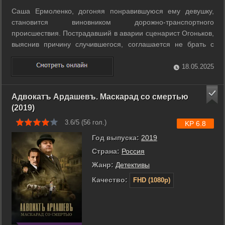
Саша Ермоленко, догоняя понравившуюся ему девушку,
становится виновником дорожно-транспортного
происшествия. Пострадавший в аварии сценарист Огоньков,
выяснив причину случившегося, соглашается не брать с
него денег на ремонт машины при условии: Саша должен
помочь ему придумать увлекательный сюжет для
18.05.2025
рекламного ролика, заказанного Госстрахом. ...
Адвокатъ Ардашевъ. Маскарад со смертью
(2019)
3.6/5 (
56
гол.)
KP 6.8
Год выпуска:
2019
Страна:
Россия
Жанр:
Детективы
Качество:
FHD (1080p)