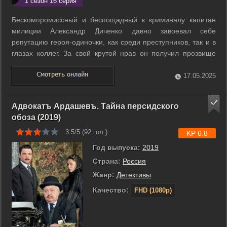
1 сезон 16 серия
Бескомпромиссный и беспощадный к криминалу капитан
милиции Александр Диченко давно завоевал себе
репутацию героя-одиночки, как среди преступников, так и в
глазах коллег. За свой крутой нрав он получил прозвище
«Дикий».r r Начальство долго терпело нестандартные
методы работы Дикого, пока во время проведения
17.05.2025
очередной операции по спасению заложника ...
Адвокатъ Ардашевъ. Тайна персидского
обоза (2019)
3.5/5 (
92
гол.)
KP 6.8
Год выпуска:
2019
Страна:
Россия
Жанр:
Детективы
Качество:
FHD (1080p)