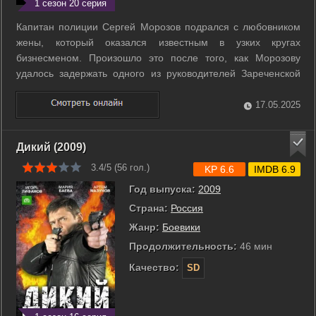
1 сезон 20 серия
Капитан полиции Сергей Морозов подрался с любовником
жены, который оказался известным в узких кругах
бизнесменом. Произошло это после того, как Морозову
удалось задержать одного из руководителей Зареченской
обладминистрации на получении взятки. Событие попало не
только в криминальные сводки, но и в прессу. Московский
17.05.2025
начальник Морозова, Зимин, ...
Дикий (2009)
3.4/5 (
56
гол.)
KP 6.6
IMDB 6.9
Год выпуска:
2009
Страна:
Россия
Жанр:
Боевики
Продолжительность:
46 мин
Качество:
SD