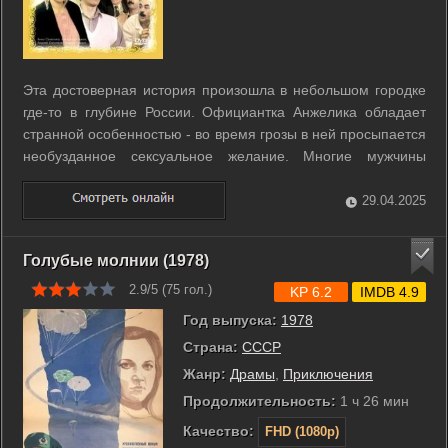
Эта достоверная история произошла в небольшом городке
где-то в глубине России. Официантка Анжелика обладает
странной особенностью - во время грозы в ней просыпается
необузданное сексуальное желание. Многие мужчины
предприняли попытки воспользоваться этим «природным
явлением»...r ...
29.04.2025
Голубые молнии (1978)
2.9/5 (
75
гол.)
KP 6.2
IMDB 4.9
Год выпуска:
1978
Страна:
СССР
Жанр:
Драмы
,
Приключения
Продолжительность:
1 ч 26 мин
Качество:
FHD (1080p)