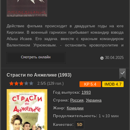
Действие фильма происходит в двадцатые годы на юге
Киргизии. В военный гарнизон прибывает командир взвода
Абыш Исаев. Его задача. вместе с красным командиром
Валентином Угрюмовым. - остановить кровопролитие и
разгромы, учиняемые отрядом басмачей Шааназара, и
вернуть дехкан в свои дома. ...
30.04.2025
Страсти по Анжелике (1993)
2.5/5 (
129
гол.)
KP 5.4
IMDB 4.7
Год выпуска:
1993
Страна:
Россия
,
Украина
Жанр:
Комедии
Продолжительность:
1 ч 10 мин
Качество:
SD