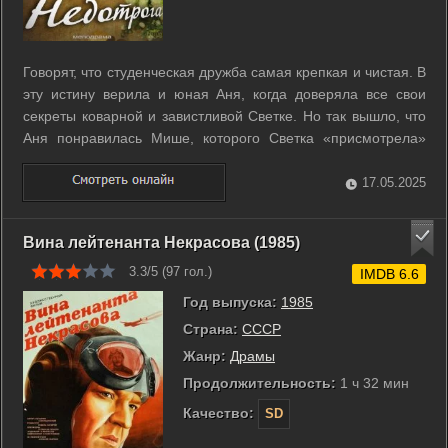
Говорят, что студенческая дружба самая крепкая и чистая. В
эту истину верила и юная Аня, когда доверяла все свои
секреты коварной и завистливой Светке. Но так вышло, что
Аня понравилась Мише, которого Светка «присмотрела»
для себя. Став невольной разлучницей (Аня поначалу на
Мишу и смотреть не хотела), девушка навлекла на себя
17.05.2025
самую черную зависть ...
Вина лейтенанта Некрасова (1985)
3.3/5 (
97
гол.)
IMDB 6.6
Год выпуска:
1985
Страна:
СССР
Жанр:
Драмы
Продолжительность:
1 ч 32 мин
Качество:
SD