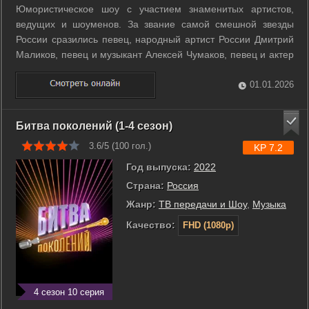
Юмористическое шоу с участием знаменитых артистов,
ведущих и шоуменов. За звание самой смешной звезды
России сразились певец, народный артист России Дмитрий
Маликов, певец и музыкант Алексей Чумаков, певец и актер
Александр Ревва, телеведущая Лера Кудрявцева, певец и
народный артист РФ Филипп Киркоров и другие звезды,
01.01.2026
имена которых давно у всех на ...
Битва поколений (1-4 сезон)
3.6/5 (
100
гол.)
KP 7.2
Год выпуска:
2022
Страна:
Россия
Жанр:
ТВ передачи и Шоу
,
Музыка
Качество:
FHD (1080p)
4 сезон 10 серия