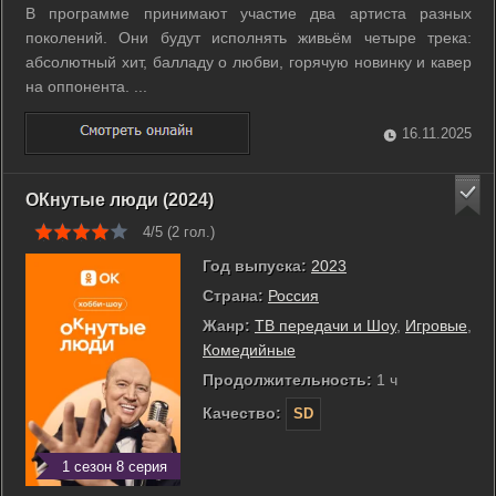
В программе принимают участие два артиста разных
поколений. Они будут исполнять живьём четыре трека:
абсолютный хит, балладу о любви, горячую новинку и кавер
на оппонента. ...
16.11.2025
ОКнутые люди (2024)
4/5 (
2
гол.)
Год выпуска:
2023
Страна:
Россия
Жанр:
ТВ передачи и Шоу
,
Игровые
,
Комедийные
Продолжительность:
1 ч
Качество:
SD
1 сезон 8 серия