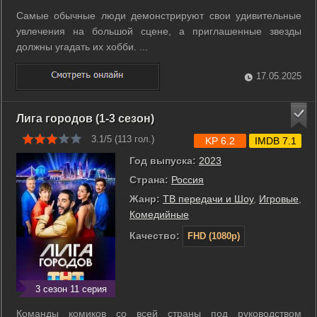
Самые обычные люди демонстрируют свои удивительные
увлечения на большой сцене, а приглашенные звезды
должны угадать их хобби. ...
17.05.2025
Лига городов (1-3 сезон)
3.1/5 (
113
гол.)
KP 6.2
IMDB 7.1
Год выпуска:
2023
Страна:
Россия
Жанр:
ТВ передачи и Шоу
,
Игровые
,
Комедийные
Качество:
FHD (1080p)
3 сезон 11 серия
Команды комиков со всей страны под руководством