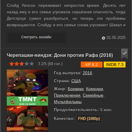
Слэйд Уилсон переживает непростое время. Десять лет
назад ему и его семье угрожала серьёзная опасность, тогда
Детстроук сумел разобраться, но теперь эти проблемы
возвращаются. Слэйду и его семье снова угрожают Шакал и
террористы группировки У.Л.Е.Й. ...
01.05.2025
Черепашки-ниндзя: Дони против Рафа (2016)
3.2/5 (
69
гол.)
KP 6.2
IMDB 7.3
Год выпуска:
2016
Страна:
США
Жанр:
Боевики
,
Комедии
,
Приключения
,
Семейные
,
Мультфильмы
Продолжительность:
6 мин
Качество:
FHD (1080p)