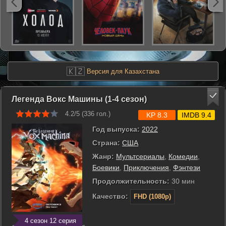
🇰🇿
Версия для Казахстана
Легенда Вокс Машины (1-4 сезон)
4.2/5 (
336
гол.)
KP 8.3
IMDB 9.4
Год выпуска:
2022
Страна:
США
Жанр:
Мультсериалы
,
Комедии
,
Боевики
,
Приключения
,
Фэнтези
Продолжительность:
30 мин
Качество:
FHD (1080p)
4 сезон 12 серия