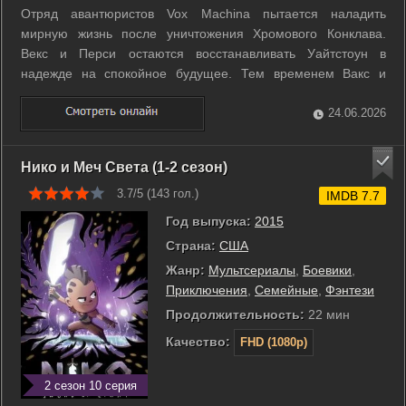
Отряд авантюристов Vox Machina пытается наладить
мирную жизнь после уничтожения Хромового Конклава.
Векс и Перси остаются восстанавливать Уайтстоун в
надежде на спокойное будущее. Тем временем Вакс и
Кейлет погружаются в духовное путешествие, а Грог и Пайк
ищут новые приключения вдали от дома. Однако покой
24.06.2026
длится недолго. Древнее зло восстает из ...
Нико и Меч Света (1-2 сезон)
3.7/5 (
143
гол.)
IMDB 7.7
Год выпуска:
2015
Страна:
США
Жанр:
Мультсериалы
,
Боевики
,
Приключения
,
Семейные
,
Фэнтези
Продолжительность:
22 мин
Качество:
FHD (1080p)
2 сезон 10 серия