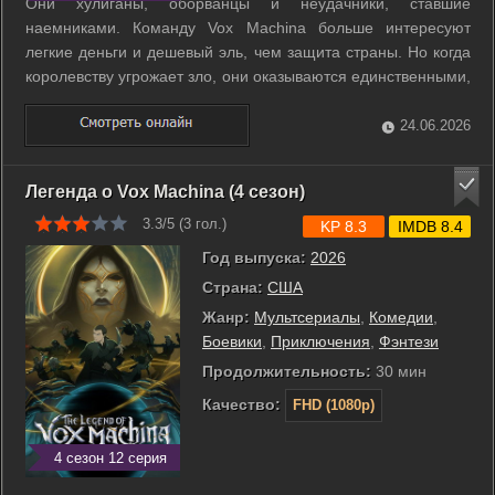
Они хулиганы, оборванцы и неудачники, ставшие
наемниками. Команду Vox Machina больше интересуют
легкие деньги и дешевый эль, чем защита страны. Но когда
королевству угрожает зло, они оказываются единственными,
кто способен восстановить справедливость. ...
24.06.2026
Легенда о Vox Machina (4 сезон)
3.3/5 (
3
гол.)
KP 8.3
IMDB 8.4
Год выпуска:
2026
Страна:
США
Жанр:
Мультсериалы
,
Комедии
,
Боевики
,
Приключения
,
Фэнтези
Продолжительность:
30 мин
Качество:
FHD (1080p)
4 сезон 12 серия