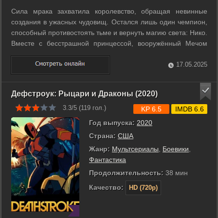
Сила мрака захватила королевство, обращая невинные
создания в ужасных чудовищ. Остался лишь один чемпион,
способный противостоять тьме и вернуть магию света: Нико.
Вместе с бесстрашной принцессой, вооружённый Мечом
света, Нико держит путь к Проклятому вулкану, чтобы лицом
к лицу сразиться с коварным колдуном Нар-Эстом и
17.05.2025
освободить мир от гнёта ...
Дефстроук: Рыцари и Драконы (2020)
3.3/5 (
119
гол.)
KP 6.5
IMDB 6.6
Год выпуска:
2020
Страна:
США
Жанр:
Мультсериалы
,
Боевики
,
Фантастика
Продолжительность:
38 мин
Качество:
HD (720p)