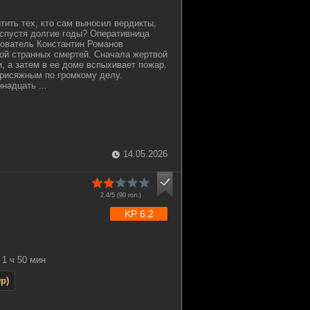
тить тех, кто сам выносил вердикты,
 спустя долгие годы? Оперативница
ователь Константин Романов
ой странных смертей. Сначала жертвой
, а затем в ее доме вспыхивает пожар.
присяжным по громкому делу.
надцать ...
14.05.2026
2.4/5 (
90
гол.)
KP 6.2
1 ч 50 мин
p)