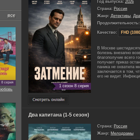
Год выпуска:
2026
Страна:
Россия
все
Жанр:
Детективы
,
Др
Продолжительность:
Качество:
FHD (1080
В Москве шестидесят
болезнь внезапно воз
благополучие всего г
получает приказ оста
паника не охватила м
заключается в том, чт
его не видит. Инфекция
8 серия
1 сезон 8 серия
любовь
Два капитана (1-5 сезон)
Страна:
Россия
Жанр:
Мелодрамы