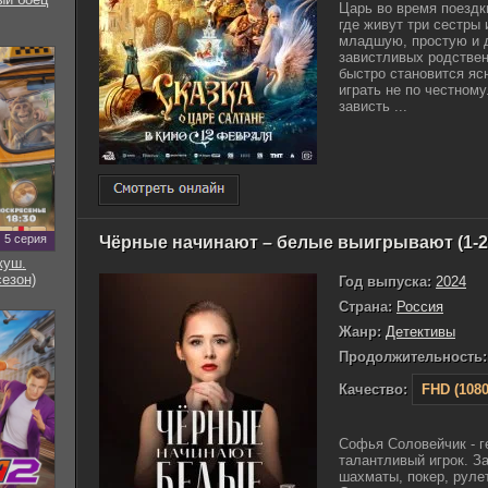
Царь во время поездк
где живут три сестры
младшую, простую и д
завистливых родствен
быстро становится яс
играть не по честном
зависть ...
5 серия
Чёрные начинают – белые выигрывают (1-2
куш.
сезон)
Год выпуска:
2024
Страна:
Россия
Жанр:
Детективы
Продолжительность:
Качество:
FHD (1080
Софья Соловейчик - 
талантливый игрок. За
шахматы, покер, рулет