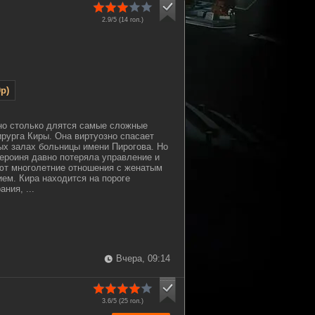
2.9/5 (
14
гол.)
p)
но столько длятся самые сложные
ирурга Киры. Она виртуозно спасает
ых залах больницы имени Пирогова. Но
героиня давно потеряла управление и
ют многолетние отношения с женатым
ем. Кира находится на пороге
ния, ...
Вчера, 09:14
3.6/5 (
25
гол.)