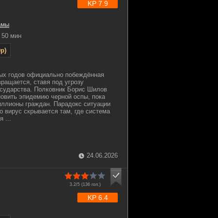
KP 7.9
амы
50 мин
p)
ых годов официально побеждённая
вращается, ставя под угрозу
осударства. Полковник Борис Шилов
новить эпидемию черной оспы, пока
иллионы граждан. Парадокс ситуации
о вирус скрывается там, где система
 ...
24.06.2026
3.2/5 (
136
гол.)
KP 6.4