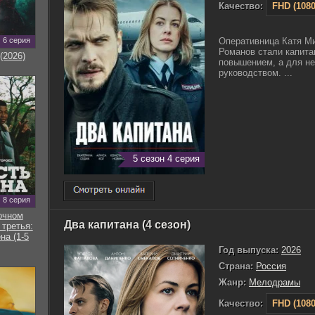
Качество:
FHD (1080
6 серия
Оперативница Катя Ми
Романов стали капита
(2026)
повышением, а для не
руководством. ...
5 сезон 4 серия
8 серия
очном
Два капитана (4 сезон)
 третья:
на (1-5
Год выпуска:
2026
Страна:
Россия
Жанр:
Мелодрамы
Качество:
FHD (1080