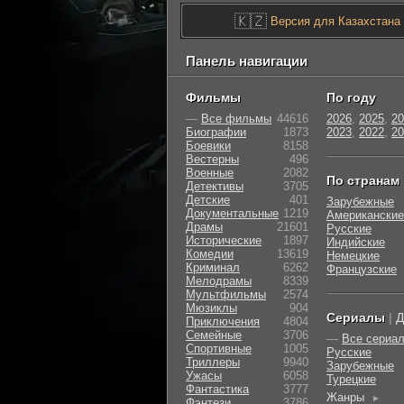
🇰🇿
Версия для Казахстана
Панель навигации
Фильмы
По году
—
Все фильмы
44616
2026
,
2025
,
20
Биографии
1873
2023
,
2022
,
20
Боевики
8158
Вестерны
496
Военные
2082
По странам
Детективы
3705
Детские
401
Зарубежные
Документальные
1219
Американские
Драмы
21601
Русские
Исторические
1897
Индийские
Комедии
13619
Немецкие
Криминал
6262
Французские
Мелодрамы
8339
Мультфильмы
2574
Мюзиклы
904
Сериалы
|
Д
Приключения
4804
Семейные
3706
—
Все сериа
Cпортивные
1005
Русские
Триллеры
9940
Зарубежные
Ужасы
6058
Турецкие
Фантастика
3777
Жанры
►
Фэнтези
3786