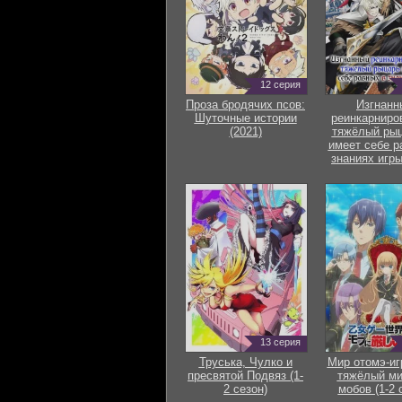
12 серия
Проза бродячих псов:
Изгнанн
Шуточные истории
реинкарниро
(2021)
тяжёлый рыц
имеет себе р
знаниях игры
13 серия
Труська, Чулко и
Мир отомэ-иг
пресвятой Подвяз (1-
тяжёлый ми
2 сезон)
мобов (1-2 