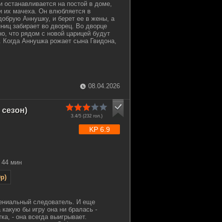
и останавливается на постой в доме,
 и их мачеха. Он влюбляется в
обрую Аннушку, и берет ее в жены, а
ниц забирает во дворец. Во дворце
но, что рядом с новой царицей будут
у. Когда Аннушка рожает сына Гвидона,
08.04.2026
 сезон)
3.4/5 (
232
гол.)
KP 6.9
44 мин
p)
гениальный следователь. И еще
 какую бы игру она ни бралась -
ка, - она всегда выигрывает.