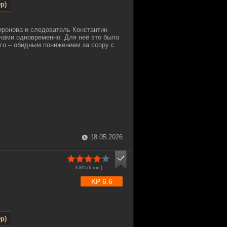
p)
ронова и следователь Константин
нами одновременно. Для неё это было
го – обидным понижением за ссору с
18.05.2026
3.8/5 (
6
гол.)
KP 6.6
p)