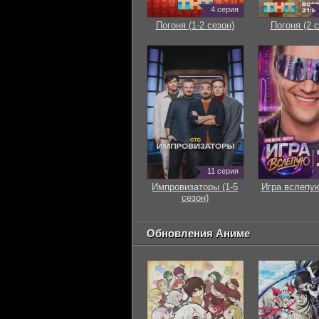
4 серия
Погоня (1-2 сезон)
Погоня (2 с
11 серия
Импровизаторы (1-5
Игра вслепую
сезон)
Обновления Аниме