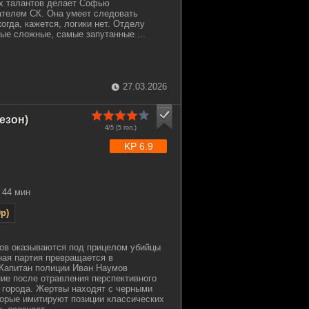
х талантов делает Софью
телем СК. Она умеет следовать
огда, кажется, логики нет. Отделу
е сложные, самые запутанные ...
27.03.2026
езон)
4/5 (
5
гол.)
KP 6.9
44 мин
p)
ров оказываются под прицелом убийцы
ная партия превращается в
 Капитан полиции Иван Наумов
ие после отравления перспективного
е города. Жертвы находят с черными
торые имитируют позиции классических