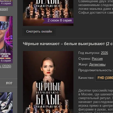
Совмещение двух эти
4 серия
незаменимым следова
логике маньяка даже к
езон)
Софьи достаются самы
2 сезон 8 серия
Чёрные начинают – белые выигрывают (2 с
Год выпуска:
2026
Страна:
Россия
6 серия
Жанр:
Детективы
 (2026)
Продолжительность:
Качество:
FHD (1080
все
Десятки гроссмейсте
в Москве, где шахмат
смертельный ритуал.
начинает расследован
игрока прямо в центр
фигурами в руках, ко