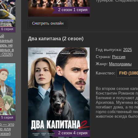
турниров. Следователь
2 сезон 1 серия
6 серия
ый
Два капитана (2 сезон)
ванный
арь не
Год выпуска:
2025
авных в
 (2026)
Страна:
Россия
Жанр:
Мелодрамы
Качество:
FHD (1080
Во втором сезоне кап
Константин Романов 
Белкине и получают д
Архипова. Мужчина во
погибает дома, а по 
горло собственный пес
животное всегда было 
5 серия
р — это
р для
2 сезон 4 серия
сезон)