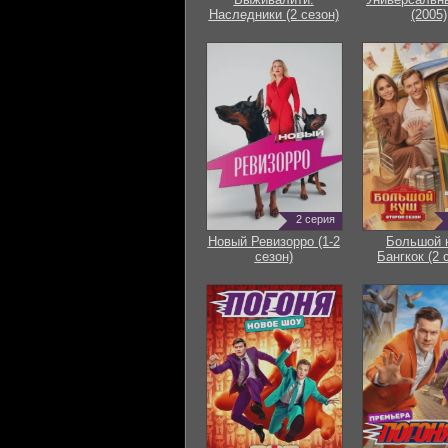
Наследники (2 сезон)
(2005)
2 серия
Новый Ревизорро (1-2
Большой 
сезон)
Бангкок (2 