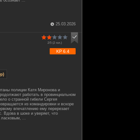
 осознает ...
25.03.2026
2/5 (
2
гол.)
KP 6.4
p)
итаны полиции Катя Миронова и
продолжают работать в провинциальном
ело о странной гибели Сергея
звращается из командировки и вскоре
первому впечатлению ему перерезает
. Вдова в шоке и уверяет, что
ласковым, ...