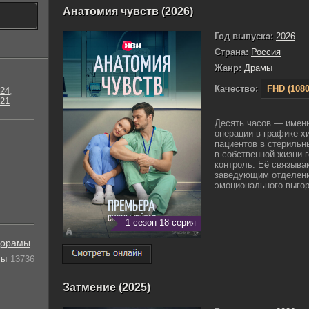
Анатомия чувств (2026)
Год выпуска:
2026
Страна:
Россия
Жанр:
Драмы
Качество:
FHD (1080
24
,
21
Десять часов — имен
операции в графике х
пациентов в стерильн
в собственной жизни 
контроль. Её связыва
заведующим отделени
эмоционального выгора
1 сезон 18 серия
орамы
лы
13736
Затмение (2025)