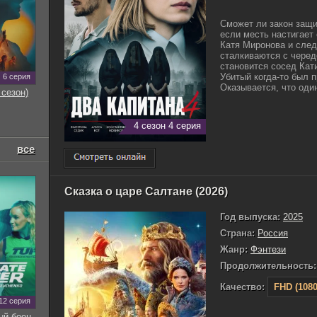
Сможет ли закон защи
если месть настигает
Катя Миронова и след
сталкиваются с черед
становится сосед Кати
Убитый когда-то был 
6 серия
Оказывается, что один
 сезон)
4 сезон 4 серия
все
Сказка о царе Салтане (2026)
Год выпуска:
2025
Страна:
Россия
Жанр:
Фэнтези
Продолжительность:
Качество:
FHD (1080
12 серия
ый боец