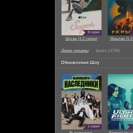
8 серия
Шугар (1-2 сезон)
Укрытие (1-3
Далее сериалы
(всего 13736)
Обновления Шоу
1 серия
Выживалити.
Универсальн