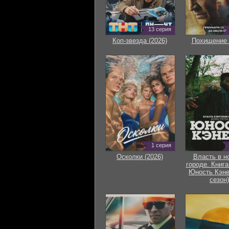
13 серия
Коп-звезда (2026)
Похищение 
1 серия
Осколки (2026)
Власть в н
городе. Книга
Юность Кэне
сезон)