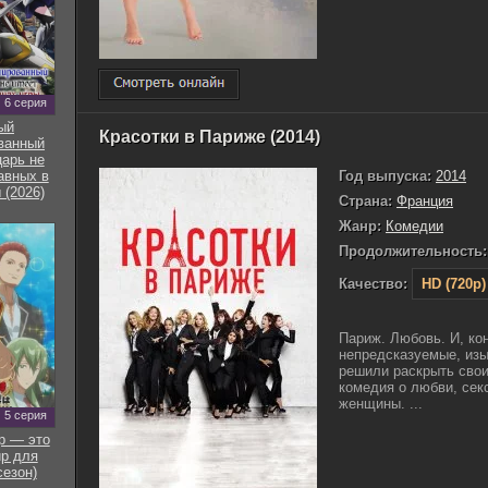
6 серия
ый
Красотки в Париже (2014)
ванный
арь не
Год выпуска:
2014
авных в
 (2026)
Страна:
Франция
Жанр:
Комедии
Продолжительность:
Качество:
HD (720p)
Париж. Любовь. И, ко
непредсказуемые, изы
решили раскрыть свои
комедия о любви, секс
женщины. ...
5 серия
р — это
р для
сезон)