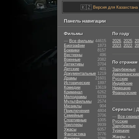
🇰🇿
Версия для Казахстана
Панель навигации
Фильмы
По году
—
Все фильмы
44615
2026
,
2025
,
20
Биографии
1873
2023
,
2022
,
20
Боевики
8157
Вестерны
496
Военные
2082
По странам
Детективы
3704
Детские
401
Зарубежные
Документальные
1219
Американские
Драмы
21601
Русские
Исторические
1897
Индийские
Комедии
13619
Немецкие
Криминал
6262
Французские
Мелодрамы
8339
Мультфильмы
2574
Мюзиклы
904
Сериалы
|
Д
Приключения
4804
Семейные
3706
—
Все сериа
Cпортивные
1005
Русские
Триллеры
9939
Зарубежные
Ужасы
6057
Турецкие
Фантастика
3776
Жанры
►
Фэнтези
3786