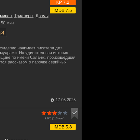
KP 7.2
IMDB 7.5
иминал
,
Триллеры
,
Драмы
50 мин
p)
езидерио нанимает писателя для
муарами. Но удивительная история
нщине по имени Соланж, произошедшая
ется рассказом о парочке серийных
17.05.2025
2.9/5 (
113
гол.)
IMDB 5.8