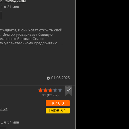
ии
,
Мелодрамы
1 ч 31 мин
тридцати, и они хотят открыть свой
. Виктор уговаривает бывшую
икмахерской школе Селию
му увлекательному предприятию. ...
01.05.2025
3/5 (
123
гол.)
KP 6.8
нция
IMDB 5.1
1 ч 37 мин