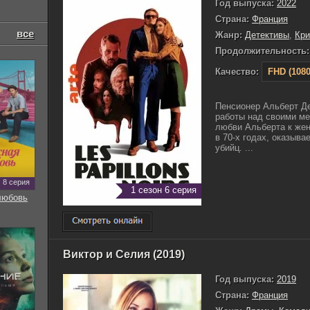
Год выпуска:
2022
Страна:
Франция
все
Жанр:
Детективы
,
Кр
Продолжительность:
Качество:
FHD (1080
Пенсионер Альберт Д
работы над своими ме
любви Альберта к же
в 70-х годах, оказыва
убийц. ...
8 серия
1 сезон 6 серия
любовь
Виктор и Селия (2019)
Год выпуска:
2019
Страна:
Франция