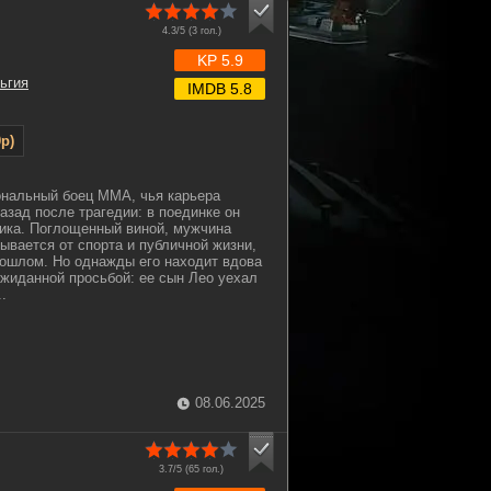
4.3/5 (
3
гол.)
KP 5.9
ьгия
IMDB 5.8
p)
нальный боец MMA, чья карьера
азад после трагедии: в поединке он
ика. Поглощенный виной, мужчина
ывается от спорта и публичной жизни,
рошлом. Но однажды его находит вдова
ожиданной просьбой: ее сын Лео уехал
.
08.06.2025
3.7/5 (
65
гол.)