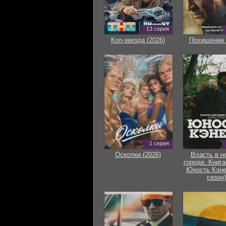
13 серия
Коп-звезда (2026)
Похищение 
1 серия
Осколки (2026)
Власть в н
городе. Книга
Юность Кэне
сезон)