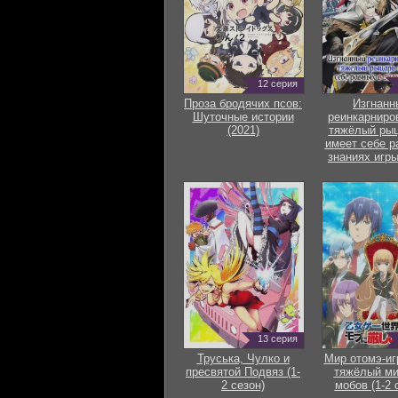
12 серия
Проза бродячих псов:
Изгнанн
Шуточные истории
реинкарниро
(2021)
тяжёлый рыц
имеет себе р
знаниях игры
13 серия
Труська, Чулко и
Мир отомэ-иг
пресвятой Подвяз (1-
тяжёлый ми
2 сезон)
мобов (1-2 