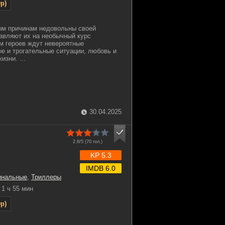
p)
ым причинам недовольны своей
авляют их на необычный курс
ам героев ждут невероятные
е и трогательные ситуации, любовь и
изни. ...
30.04.2025
2.8/5 (
70
гол.)
KP 5.3
IMDB 6.0
инальные
,
Триллеры
1 ч 55 мин
p)