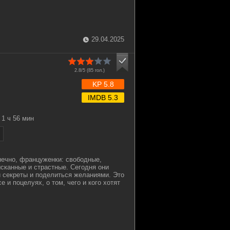
29.04.2025
2.8/5 (
85
гол.)
KP 5.8
IMDB 5.3
1 ч 56 мин
нечно, француженки: свободные,
сканные и страстные. Сегодня они
 секреты и поделиться желаниями. Это
е и поцелуях, о том, чего и кого хотят