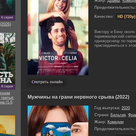
Жанр:
Драмы
,
Комед
Продолжительность:
Качество:
HD (720p)
6 серия
(2026)
Виктору и Бену около 
парикмахерский салон
однокурсницу по пар
присоединиться к это
8 серия
очном
Мужчины на грани нервного срыва (2022)
 третья:
на (1-5
Год выпуска:
2020
Страна:
Бельгия
,
Фра
Жанр:
Комедии
Продолжительность: