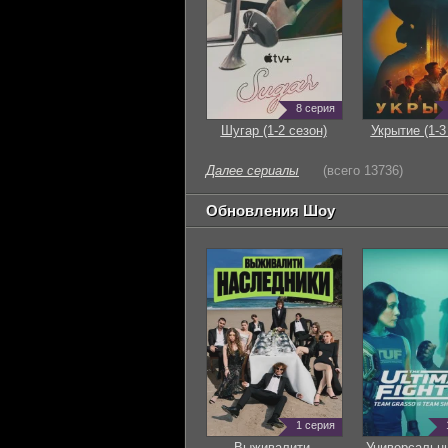
8 серия
Шугар (1-2 сезон)
Укрытие (1-3
Далее сериалы
(всего 13736)
Обновления Шоу
1 серия
Выживалити.
Универсальн