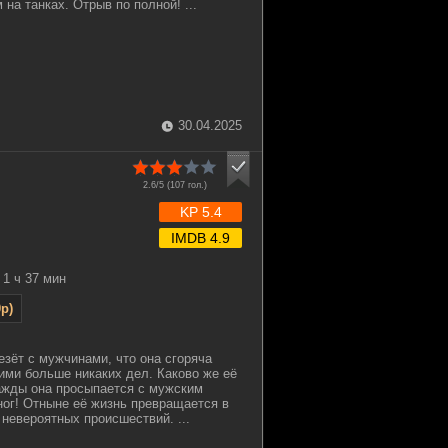
 на танках. Отрыв по полной! ...
30.04.2025
2.6/5 (
107
гол.)
KP 5.4
IMDB 4.9
1 ч 37 мин
p)
езёт с мужчинами, что она сгоряча
ними больше никаких дел. Каково же её
ажды она просыпается с мужским
ог! Отныне её жизнь превращается в
невероятных происшествий. ...