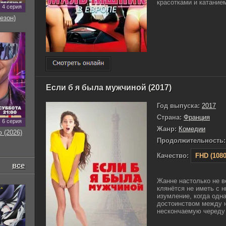
красотками и катанием
4 серия
езон)
Если б я была мужчиной (2017)
Год выпуска:
2017
Страна:
Франция
6 серия
Жанр:
Комедии
 (2026)
Продолжительность:
Качество:
FHD (1080
все
Жанне настолько не в
клянётся не иметь с 
изумление, когда одн
достоинством между н
нескончаемую череду 