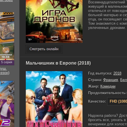
Восемнадцатилетний Т
живущий в маленьком
отвлечься от повседн
больной матерью и ск
отца, он посвящает с
Том знакомится с ком
увлеченных дронами. .
5 серия
Мальчишник в Европе (2018)
куш.
сезон)
Год выпуска:
2018
Страна:
Франция
,
Бел
Жанр:
Комедии
Продолжительность:
Качество:
FHD (1080
Надоела работа? Дост
бросить все, уехать в
вечеринки для холост