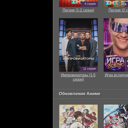
4 серия
Погоня (1-2 сезон)
Погоня (2 с
11 серия
Импровизаторы (1-5
Игра вслепую
сезон)
Обновления Аниме