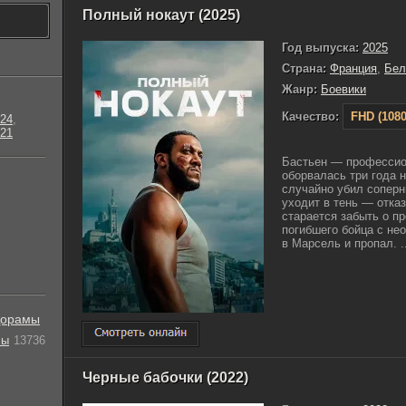
Полный нокаут (2025)
Год выпуска:
2025
Страна:
Франция
,
Бел
Жанр:
Боевики
Качество:
FHD (1080
24
,
21
Бастьен — профессио
оборвалась три года н
случайно убил соперн
уходит в тень — отказ
старается забыть о п
погибшего бойца с не
в Марсель и пропал. ..
орамы
лы
13736
Черные бабочки (2022)