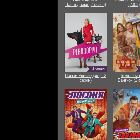
Наследники (2 сезон)
(2005)
2 серия
Новый Ревизорро (1-2
Большой 
сезон)
Бангкок (2 