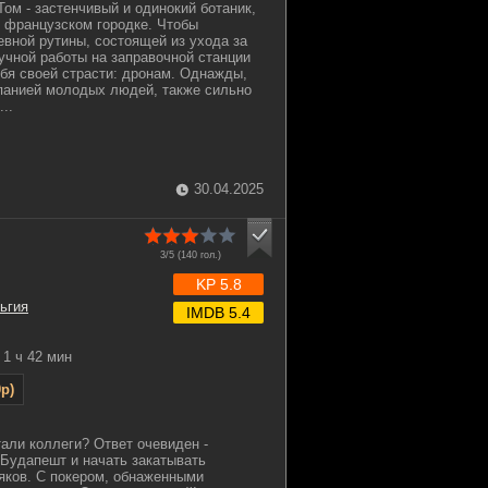
ом - застенчивый и одинокий ботаник,
 французском городке. Чтобы
евной рутины, состоящей из ухода за
учной работы на заправочной станции
ебя своей страсти: дронам. Однажды,
панией молодых людей, также сильно
..
30.04.2025
3/5 (
140
гол.)
KP 5.8
ьгия
IMDB 5.4
1 ч 42 мин
p)
али коллеги? Ответ очевиден -
 Будапешт и начать закатывать
яков. С покером, обнаженными