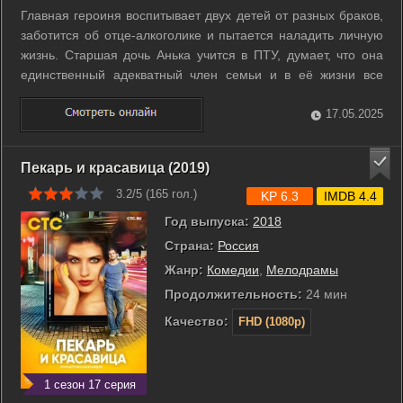
Главная героиня воспитывает двух детей от разных браков,
заботится об отце-алкоголике и пытается наладить личную
жизнь. Старшая дочь Анька учится в ПТУ, думает, что она
единственный адекватный член семьи и в её жизни все
будет по-другому, младший сын Тимофей, чей отец
вернулся к первой семье в Азербайджан, считает, что он уже
17.05.2025
мужчина, хотя ему ...
Пекарь и красавица (2019)
3.2/5 (
165
гол.)
KP 6.3
IMDB 4.4
Год выпуска:
2018
Страна:
Россия
Жанр:
Комедии
,
Мелодрамы
Продолжительность:
24 мин
Качество:
FHD (1080p)
1 сезон 17 серия