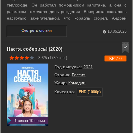
теплоходе. Он работал помощником капитана, а она с
размахом отмечала день рождения. Вечеринка оказалась
настолько зажигательной, что корабль сгорел. Андрей
потерял работу, а Сашу в воспитательных целях папа-
олигарх отправляет работать горничной на один из своих
18.05.2025
круизных лайнеров. Теперь ее ждет год в ...
Настя, соберись! (2020)
3.6/5 (
1739
гол.)
KP 7.0
Год выпуска:
2021
Страна:
Россия
Жанр:
Комедии
Качество:
FHD (1080p)
1 сезон 10 серия