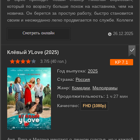
который по возрасту больше похож на наставника, чем на
новичка. Он берется за простую работу, быстро становится
своим и неожиданно легко продвигается по службе. Коллеги
замечают, что каждый его успех сопровождается странным
ритуалом с фотографией и письмом неизвестному
26.12.2025
адресату. Попытки понять мотивы ...
Клёвый УLove (2025)
3.7/5 (
40
гол.)
KP 7.1
Год выпуска:
2025
Страна:
Россия
Жанр:
Комедии
,
Мелодрамы
Продолжительность:
1 ч 27 мин
Качество:
FHD (1080p)
Аня, Вика и Милана мечтают о личном счастье, но у каждой