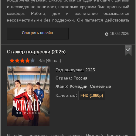
Когда жена уезжает, Виктор остается один на один с детьми
и неожиданно понимает, насколько хрупким был привычный
комфорт. Работа, дом и воспитание оказываются
несовместимыми без поддержки. Он пытается действовать
по расписанию и планам, но живые эмоции детей ломают
любые схемы. Ошибки следуют одна за другой, но вместе с
19.03.2026
ними приходит понимание и ...
Стажёр по-русски (2025)
4/5 (
46
гол.)
Год выпуска:
2025
Страна:
Россия
Жанр:
Комедии
,
Семейные
Качество:
FHD (1080p)
В офис приходит новый стажер Николай Борисович,