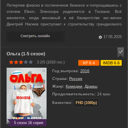
Потерпев фиаско в гостиничном бизнесе и попрощавшись с
отелем Eleon, Элеонора уединяется в Тоскане. Всё
меняется, когда виновный в её банкротстве экс-жених
Дмитрий Нагиев приступает к строительству грандиозного
комплекса «Курортище» в Сочи. Чтобы отомстить шоумену
за все обиды, Элеонора покупает гостиницу, на которую
17.05.2025
положил глаз Нагиев, нанимает ...
Ольга (1-5 сезон)
3.2/5 (
1018
гол.)
KP 6.4
IMDB 6.6
Год выпуска:
2016
Страна:
Россия
Жанр:
Комедии
,
Драмы
Продолжительность:
24 мин
Качество:
FHD (1080p)
5 сезон 16 серия