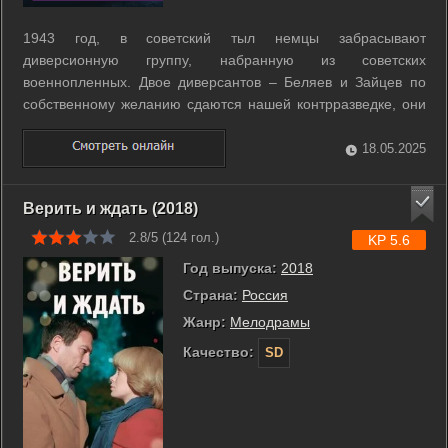
1943 год, в советский тыл немцы забрасывают
диверсионную группу, набранную из советских
военнопленных. Двое диверсантов – Беляев и Зайцев по
собственному желанию сдаются нашей контрразведке, они
начинают сотрудничать с Александром Галимовым;
остальные - прячутся в лесах. Помимо своей работы
18.05.2025
Галимов увлечен машинисткой СМЕРШа Любой Липинской,
...
Верить и ждать (2018)
2.8/5 (
124
гол.)
KP 5.6
Год выпуска:
2018
Страна:
Россия
Жанр:
Мелодрамы
Качество:
SD