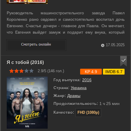
Руководитель машиностроительного завода Павел
Короленко рано овдовел и самостоятельно воспитал дочь
Евгению. Счастье дочери - главное для Павла. Он мечтает,
что Евгения выйдет замуж и подарит ему внука, который
будет продолжать семейное дело. Однако девушка с
детства мечтает стать инженером-изобретателем и, получив
17.05.2025
образование, устроиться на ...
Я с тобой (2016)
2.9/5 (
146
гол.)
KP 4.9
IMDB 6.7
Год выпуска:
2016
Страна:
Украина
Жанр:
Драмы
Продолжительность:
1 ч 25 мин
Качество:
FHD (1080p)