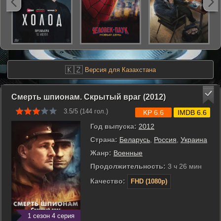
🇰🇿
Версия для Казахстана
Смерть шпионам. Скрытый враг (2012)
3.5/5 (
144
гол.)
KP 6.6
IMDB 6.6
Год выпуска:
2012
Страна:
Беларусь
,
Россия
,
Украина
Жанр:
Военные
Продолжительность:
3 ч 26 мин
Качество:
FHD (1080p)
1 сезон 4 серия