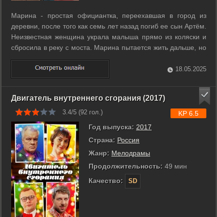
Марина - простая официантка, переехавшая в город из
деревни, после того как семь лет назад погиб ее сын Артём.
Неизвестная женщина украла малыша прямо из коляски и
сбросила в реку с моста. Марина пытается жить дальше, но
никак не может смириться с произошедшим. Неожиданно её
находит бывшая соседка. Старуха решила покаяться перед
18.05.2025
смертью: ей ...
Двигатель внутреннего сгорания (2017)
3.4/5 (
92
гол.)
KP 6.5
Год выпуска:
2017
Страна:
Россия
Жанр:
Мелодрамы
Продолжительность:
49 мин
Качество:
SD