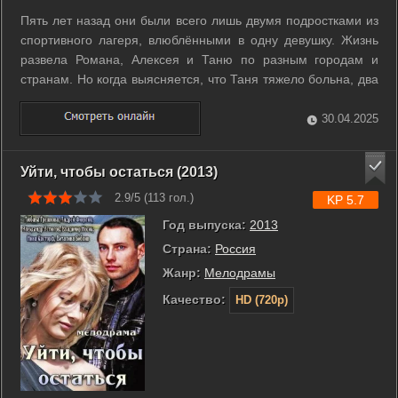
Пять лет назад они были всего лишь двумя подростками из
спортивного лагеря, влюблёнными в одну девушку. Жизнь
развела Романа, Алексея и Таню по разным городам и
странам. Но когда выясняется, что Таня тяжело больна, два
её верных рыцаря, несмотря на давний конфликт,
объединяются, чтобы её спасти. ...
30.04.2025
Уйти, чтобы остаться (2013)
2.9/5 (
113
гол.)
KP 5.7
Год выпуска:
2013
Страна:
Россия
Жанр:
Мелодрамы
Качество:
HD (720p)