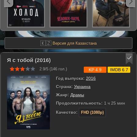
🇰🇿
Версия для Казахстана
Я с тобой (2016)
2.9/5 (
146
гол.)
KP 4.9
IMDB 6.7
Год выпуска:
2016
Страна:
Украина
Жанр:
Драмы
Продолжительность:
1 ч 25 мин
Качество:
FHD (1080p)