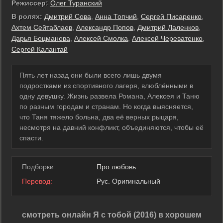
Режиссер:
Олег Туранский
В ролях:
Дмитрий Сова
,
Анна Топчий
,
Сергей Писаренко
,
Ахтем Сейтаблаев
,
Александр Попов
,
Дмитрий Лаленков
,
Дарья Боцманова
,
Алексей Смолка
,
Алексей Череватенко
,
Сергей Калантай
Пять лет назад они были всего лишь двумя
подростками из спортивного лагеря, влюблёнными в
одну девушку. Жизнь развела Романа, Алексея и Таню
по разным городам и странам. Но когда выясняется,
что Таня тяжело больна, два её верных рыцаря,
несмотря на давний конфликт, объединяются, чтобы её
спасти.
Подборки:
Про любовь
Перевод:
Рус. Оригинальный
смотреть онлайн Я с тобой (2016) в хорошем