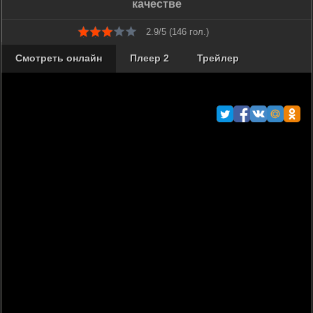
качестве
2.9/5 (
146
гол.)
Смотреть онлайн
Плеер 2
Трейлер