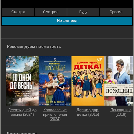
Смотрю
Смотрел
Буду
Бросил
Не смотрел
Рекомендуем посмотреть
Десять дней до
Королевские
Держи удар,
Помощница
весны (2024)
приключения
детка (2016)
(2018)
(2024)
Комментарии: