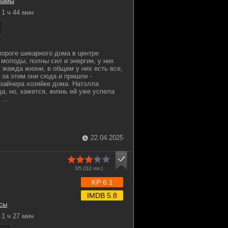
рамы
1 ч 44 мин
пороге шикарного дома в центре
 молоды, полны сил и энергии, у них
, жажда жизни, в общем у них есть все,
 за этим они сюда и пришли -
зайнера хозяйке дома. Натэлла
а, но, кажется, жизнь ей уже успела
...
22.04.2025
3/5 (
112
гол.)
KP 6.1
IMDB 5.8
сы
1 ч 27 мин