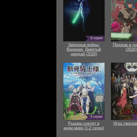
8 серия
Звёздные войны:
Призрак в д
Видения. Девятый
(2026)
джедай (2026)
5 серия
Рыцарь-скелет в
Игра лжецов
ином мире (1-2 сезон)