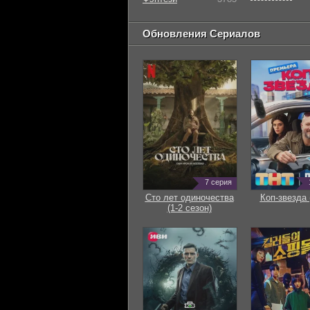
Обновления Сериалов
7 серия
Сто лет одиночества
Коп-звезда 
(1-2 сезон)