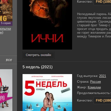
Качество:
FHD (1080
Нелюдимый парень Ай
глухих якутских лесах
цивилизации. Однажды
5 серия
старший брат Тимир с
попытки
просит отца продать 
он)
не горит желанием ра
между Тимиром и Лизо
все
5 недель (2021)
Год выпуска:
2021
Страна:
Россия
Жанр:
Комедии
Продолжительность:
Качество:
FHD (1080