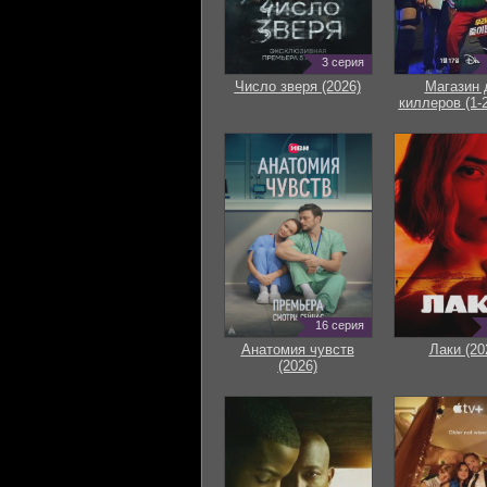
3 серия
Число зверя (2026)
Магазин 
киллеров (1-2
16 серия
Анатомия чувств
Лаки (20
(2026)