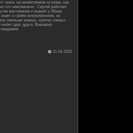
т «жить на необитаемом острове, как
но это невозможно - Сергей работает
ругом вахтовиком и бывает у Маши
знает о своём возлюбленном, но
ла «меньше знаешь, крепче спишь».
 любят друг друга. Внезапно
пандемия ...
21.04.2025