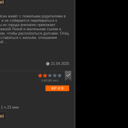
p)
сен живёт с пожилыми родителями в
 и не собирается перебираться к
 из города внезапно приезжает
 женой Лизой и маленьким сыном и
дом, чтобы расплатиться долгами. Отец
сставаться с жильём, отношения
й ...
21.04.2025
2.4/5 (
81
гол.)
KP 4.9
1 ч 23 мин
p)