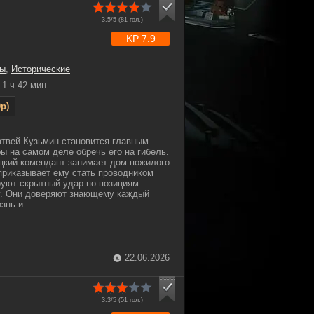
3.5/5 (
81
гол.)
KP 7.9
ы
,
Исторические
1 ч 42 мин
p)
твей Кузьмин становится главным
ы на самом деле обречь его на гибель.
цкий комендант занимает дом пожилого
риказывает ему стать проводником
уют скрытный удар по позициям
у. Они доверяют знающему каждый
нь и ...
22.06.2026
3.3/5 (
51
гол.)