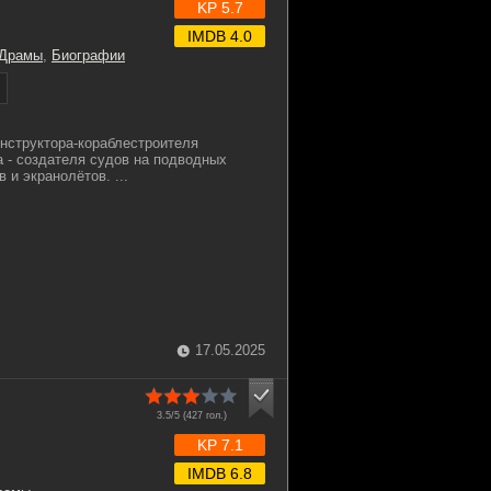
KP 5.7
IMDB 4.0
Драмы
,
Биографии
онструктора-кораблестроителя
 - создателя судов на подводных
 и экранолётов. ...
17.05.2025
3.5/5 (
427
гол.)
KP 7.1
IMDB 6.8