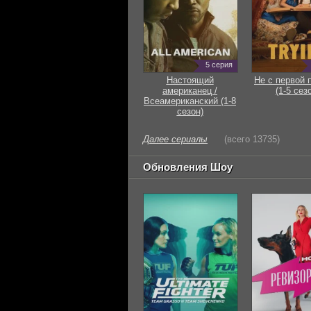
5 серия
Настоящий
Не с первой 
американец /
(1-5 сез
Всеамериканский (1-8
сезон)
Далее сериалы
(всего 13735)
Обновления Шоу