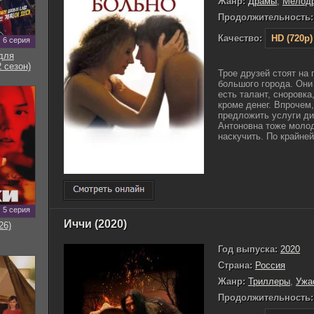
Жанр:
Драмы
,
Мелод
Продолжительность:
Качество:
HD (720p)
6 серия
для
 сезон)
Трое друзей стоят на 
большого города. Они
есть талант, сноровка
кроме денег. Впрочем,
предложить услуги ди
Антоновна тоже молод
наскучить. По крайней 
5 серия
Иччи (2020)
26)
Год выпуска:
2020
Страна:
Россия
Жанр:
Триллеры
,
Ужа
Продолжительность: