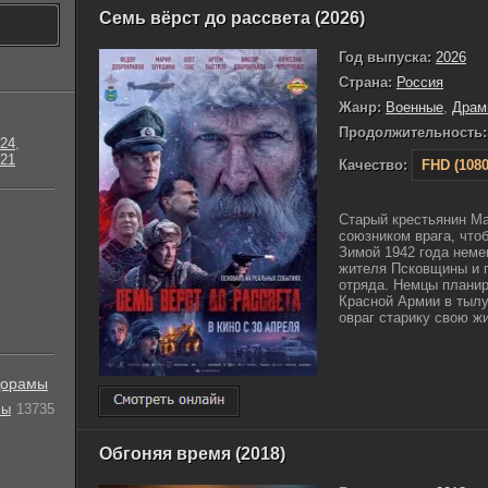
Семь вёрст до рассвета (2026)
Год выпуска:
2026
Страна:
Россия
Жанр:
Военные
,
Драм
Продолжительность:
24
,
21
Качество:
FHD (1080
Старый крестьянин Ма
союзником врага, чтоб
Зимой 1942 года неме
жителя Псковщины и п
отряда. Немцы планир
Красной Армии в тыл
овраг старику свою жиз
орамы
лы
13735
Обгоняя время (2018)