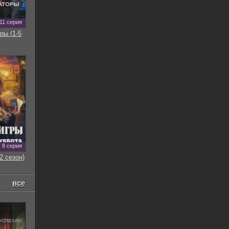
11 серия
ры (1-5
8 серия
2 сезон)
все