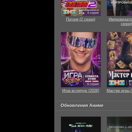
4 серия
Погоня (2 сезон)
Импровизато
сезон)
6 серия
Игра вслепую (2026)
Мастер игры (
Обновления Аниме