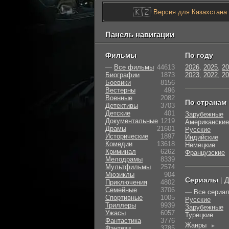
🇰🇿
Версия для Казахстана
Панель навигации
Фильмы
По году
—
Все фильмы
44613
2026
,
2025
,
20
Биографии
1873
2023
,
2022
,
20
Боевики
8156
Вестерны
496
Военные
2082
По странам
Детективы
3703
Детские
401
Зарубежные
Документальные
1219
Американские
Драмы
21601
Русские
Исторические
1897
Индийские
Комедии
13618
Немецкие
Криминал
6262
Французские
Мелодрамы
8339
Мультфильмы
2574
Мюзиклы
904
Сериалы
|
Д
Приключения
4802
Семейные
3706
—
Все сериа
Cпортивные
1005
Русские
Триллеры
9939
Зарубежные
Ужасы
6057
Турецкие
Фантастика
3776
Жанры
►
Фэнтези
3785