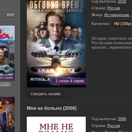
Год выпуска:
2018
Страна:
Россия
все
Жанр:
Исторические
,
Качество:
HD (720p)
История советского к
Ростислава Алексеева
крыльях, экранопланов
10 серия
1 сезон 4 серия
(2026)
Мне не больно (2006)
Год выпуска:
2006
Страна:
Россия