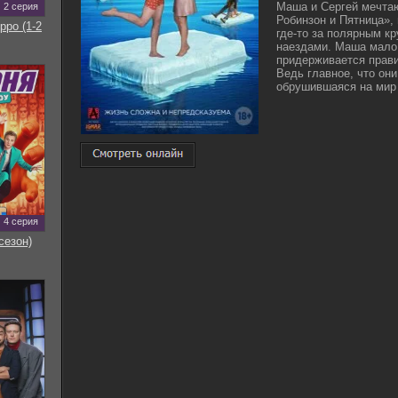
Маша и Сергей мечтаю
2 серия
Робинзон и Пятница», 
рро (1-2
где-то за полярным к
наездами. Маша мало 
придерживается прави
Ведь главное, что они
обрушившаяся на мир 
4 серия
сезон)