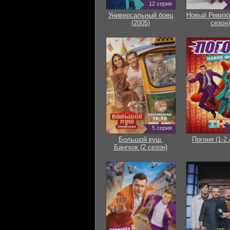
12 серия
Универсальный боец
Новый Ревизо
(2005)
сезон)
5 серия
Большой куш.
Погоня (1-2 
Бангкок (2 сезон)