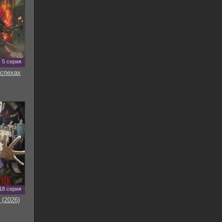
5 серия
оспехах
18 серия
 (2026)