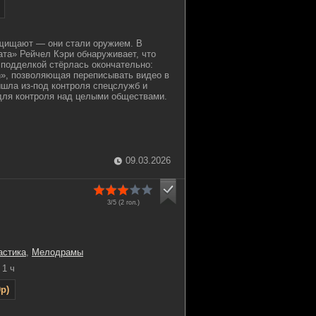
щищают — они стали оружием. В
ата» Рейчел Кэри обнаруживает, что
 подделкой стёрлась окончательно:
on», позволяющая переписывать видео в
шла из-под контроля спецслужб и
для контроля над целыми обществами.
09.03.2026
3/5 (
2
гол.)
астика
,
Мелодрамы
1 ч
p)