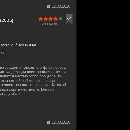
12.03.2026
(2025)
3.5/5 (
22
гол.)
лючения
,
Фантастика
p)
ва Академия Звездного флота снова
ми. Федерация восстанавливается, и
овятся частью этого процесса. Их
и командной работе, но главное
 умением принимать решения. Каждый
 выдержку и честность. Внутри
 дружба и ...
12.03.2026