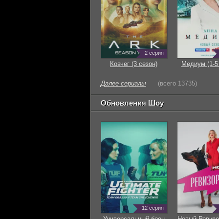
2 серия
Ковчег (3 сезон)
Медиум (1-5
Далее сериалы
(всего 13735)
Обновления Шоу
12 серия
Универсальный боец
Новый Ревизо