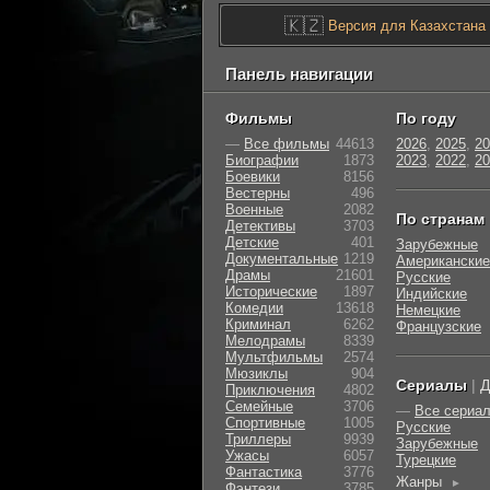
🇰🇿
Версия для Казахстана
Панель навигации
Фильмы
По году
—
Все фильмы
44613
2026
,
2025
,
20
Биографии
1873
2023
,
2022
,
20
Боевики
8156
Вестерны
496
Военные
2082
По странам
Детективы
3703
Детские
401
Зарубежные
Документальные
1219
Американские
Драмы
21601
Русские
Исторические
1897
Индийские
Комедии
13618
Немецкие
Криминал
6262
Французские
Мелодрамы
8339
Мультфильмы
2574
Мюзиклы
904
Сериалы
|
Д
Приключения
4802
Семейные
3706
—
Все сериа
Cпортивные
1005
Русские
Триллеры
9939
Зарубежные
Ужасы
6057
Турецкие
Фантастика
3776
Жанры
►
Фэнтези
3785