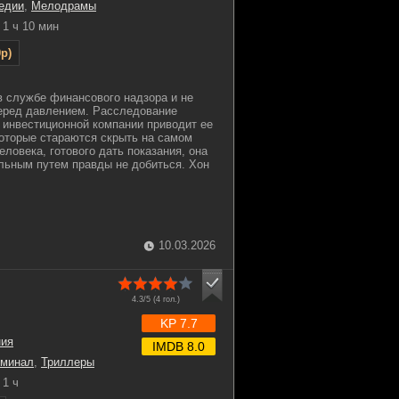
едии
,
Мелодрамы
1 ч 10 мин
p)
в службе финансового надзора и не
перед давлением. Расследование
 инвестиционной компании приводит ее
оторые стараются скрыть на самом
еловека, готового дать показания, она
льным путем правды не добиться. Хон
10.03.2026
4.3/5 (
4
гол.)
KP 7.7
ния
IMDB 8.0
иминал
,
Триллеры
1 ч