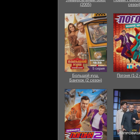
(2005)
сезон)
5 серия
Большой куш.
Погоня (1-2 
Бангкок (2 сезон)