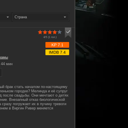
Страна
4/5 (
1
гол.)
KP 7.1
IMDB 7.4
рамы
44 мин
ый брак стать началом по-настоящему
леньком городке? Мелинда и её супруг
д после свадьбы. Они мечтают о детях
ние. Внезапный отказ биологической
 сразу погружает их в пучину тревоги
енем в Виргин Ривер меняется