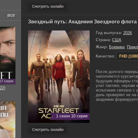
все
Звездный путь: Академия Звездного флота 
Год выпуска:
2026
Страна:
США
Жанр:
Боевики
,
Прик
Качество:
FHD (1080
После долгого переры
наполняется курсанта
будущие офицеры стан
57 серия
учат тактике, наукам 
22)
испытание связано с
день проверяет их на
академии формируются
1 сезон 10 серия