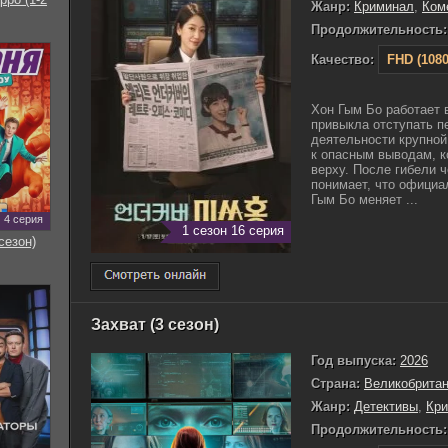
Жанр:
Криминал
,
Ком
Продолжительность:
Качество:
FHD (1080
Хон Гым Бо работает 
привыкла отступать 
деятельности крупной
к опасным выводам, к
верху. После гибели ч
понимает, что официа
Гым Бо меняет ...
4 серия
1 сезон 16 серия
сезон)
Захват (3 сезон)
Год выпуска:
2026
Страна:
Великобрита
Жанр:
Детективы
,
Кр
Продолжительность: