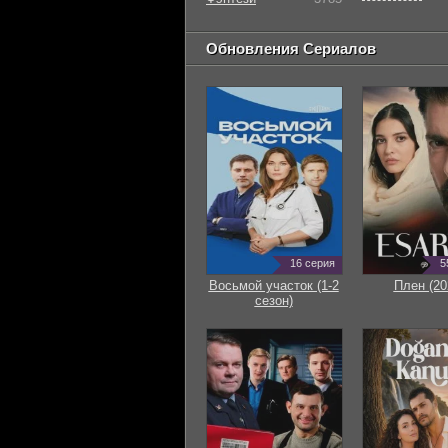
Обновления Сериалов
16 серия
5
Восьмой участок (1-2
Плен (20
сезон)