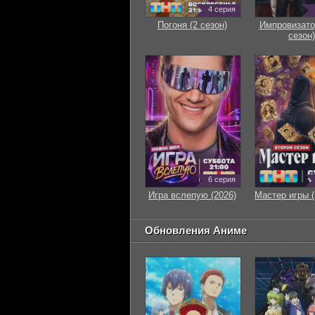
4 серия
Погоня (2 сезон)
Импровизато
сезон)
6 серия
Игра вслепую (2026)
Мастер игры (
Обновления Аниме