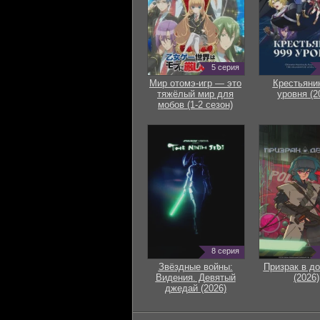
5 серия
Мир отомэ-игр — это
Крестьяни
тяжёлый мир для
уровня (2
мобов (1-2 сезон)
8 серия
Звёздные войны:
Призрак в д
Видения. Девятый
(2026)
джедай (2026)