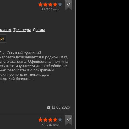
3.6/5 (
10
гол.)
иминал
,
Триллеры
,
Драмы
p)
0-х. Опытный судебный
карпетта возвращается в родной штат,
авного эксперта. Официальная причина
крыть затянувшееся дело об убийстве.
бже: разобраться с призраками
сих пор не дают покоя. Два
огда Кей бралась ...
11.03.2026
4.4/5 (
11
гол.)