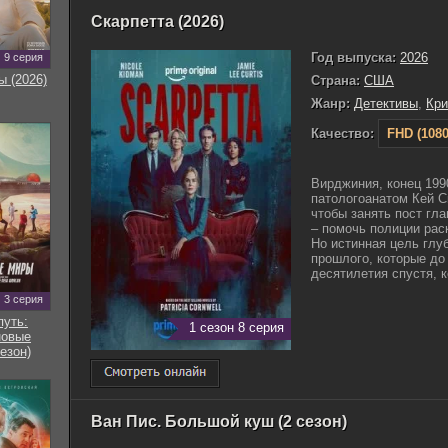
Скарпетта (2026)
Год выпуска:
2026
9 серия
ы (2026)
Страна:
США
Жанр:
Детективы
,
Кр
Качество:
FHD (1080
Вирджиния, конец 199
патологоанатом Кей С
чтобы занять пост гл
– помочь полиции рас
Но истинная цель глу
прошлого, которые до 
десятилетия спустя, к
3 серия
путь:
1 сезон 8 серия
новые
езон)
Ван Пис. Большой куш (2 сезон)