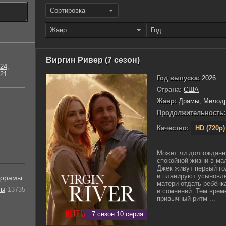
Сортировка
Жанр
Год
Виргин Ривер (7 сезон)
24
,
21
Год выпуска:
2026
Страна:
США
Жанр:
Драмы
,
Мелод
Продолжительность:
Качество:
HD (720p)
Может ли долгожданн
спокойной жизни в ма
Джек живут первый го
и планируют усыновле
орамы
матери отдать ребёнка
лы
13735
и сомнений. Тем врем
привычный ритм ...
7 сезон 10 серия