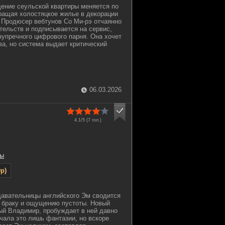
ение сеульской квартиры меняется по
ращая холостяцкое жилье в декорации
 Продюсер вебтунов Со Ми-рэ отчаянно
тельств и подписывается на сервис,
зупречного цифрового парня. Она хочет
ва, но система выдает критический
06.03.2026
4.1/5 (
7
гол.)
ы
p)
давательницы английского Эм сводится
 браку и ощущению пустоты. Новый
ый Владимир, пробуждает в ней давно
чала это лишь фантазии, но вскоре