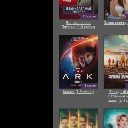
28 серия
Великолепная
Закон природ
Пятерка (1-8 сезон)
2 серия
Ковчег (1-3 сезон)
Звёздный 
Странные 
миры (1-4 с