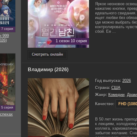
Яркое неоновое освещ
нажатию кнопки, прев
идеального свидания.
ищет любви без обяза
где можно выбрать бе
контролировать чувст
7 серия
сбой. Ее ...
н 999
026)
1 сезон 10 серия
Владимир (2026)
Год выпуска:
2026
Страна:
США
Жанр:
Комедии
,
Драм
Качество:
FHD (1080
5 серия
оспехах
В 50 лет жизнь препо
к лекциям, холодному
коллега, харизматичн
забытое желание. Сна