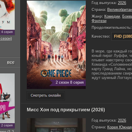
Год выпуска:
2026
Страна:
Великобрита
Жанр:
Комедии
,
Боев
Фэнтези
Продолжительность:
4 серия
Качество:
FHD (1080
 сезон)
В море, где каждый г
юный пират Луффи, чь
плывет навстречу сво
все
Команда «Соломенной
карту Гранд Лайна, н
преследованием свире
ждут шумный Логтаун 
2 сезон 8 серия
Мисс Хон под прикрытием (2026)
Год выпуска:
2026
2 серия
Страна:
Корея Южная
рро (1-2