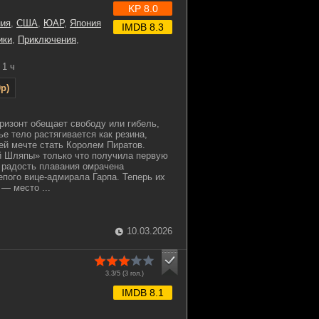
KP 8.0
ния
,
США
,
ЮАР
,
Япония
IMDB 8.3
ики
,
Приключения
,
1 ч
p)
оризонт обещает свободу или гибель,
е тело растягивается как резина,
ей мечте стать Королем Пиратов.
 Шляпы» только что получила первую
о радость плавания омрачена
пого вице-адмирала Гарпа. Теперь их
— место ...
10.03.2026
3.3/5 (
3
гол.)
IMDB 8.1