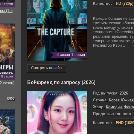
Качество:
HD (720p)
11 серия
ры (1-5
Камеры больше не за
третьем сезоне «Захв
грань между уликой и
технология «Correcti
реальном времени, вы
теперь используется 
Инспектор Кэри ...
3 сезон 1 серия
8 серия
Бойфренд по запросу (2026)
2 сезон)
Год выпуска:
2026
все
Страна:
Корея Южная
Жанр:
Комедии
,
Фант
Продолжительность:
Качество:
FHD (1080