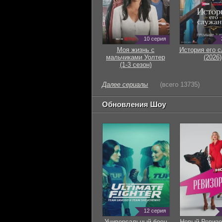
10 серия
Моя жизнь с
История его 
мальчиками Уолтер
(2026)
(1-3 сезон)
Далее сериалы
(всего 13735)
Обновления Шоу
12 серия
Универсальный боец
Новый Ревизо