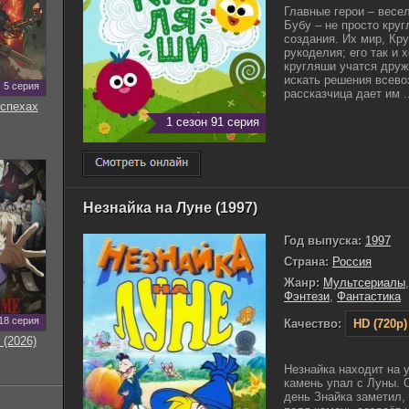
Главные герои – весе
Бубу – не просто кру
создания. Их мир, Кр
рукоделия; его так и 
кругляши учатся друж
искать решения всево
5 серия
рассказчица дает им ..
оспехах
1 сезон 91 серия
Незнайка на Луне (1997)
Год выпуска:
1997
Страна:
Россия
Жанр:
Мультсериалы
Фэнтези
,
Фантастика
18 серия
Качество:
HD (720p)
 (2026)
Незнайка находит на у
камень упал с Луны. 
день Знайка заметил, 