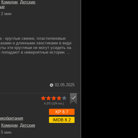
,
Комедии
,
Детские
,
ые
2 мин
а - круглые свинки, пластилиновые
азами и длинными хвостиками в виде
уты эти кругляши не могут усидеть на
и попадают в невероятные истории. ...
02.05.2025
4.2/5 (
129
гол.)
KP 8.7
икобритания
IMDB 8.2
,
Комедии
,
Детские
5 мин