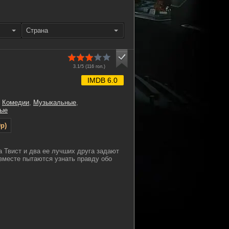
Страна
3.1/5 (
116
гол.)
IMDB 6.0
,
Комедии
,
Музыкальные
,
ые
p)
 Твист и два ее лучших друга задают
вместе пытаются узнать правду обо