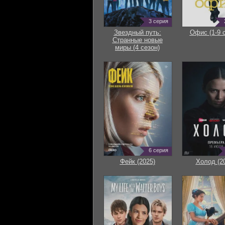
3 серия
Звездный путь:
Офис (1-9 
Странные новые
миры (4 сезон)
6 серия
Фейк (2025)
Холод (2