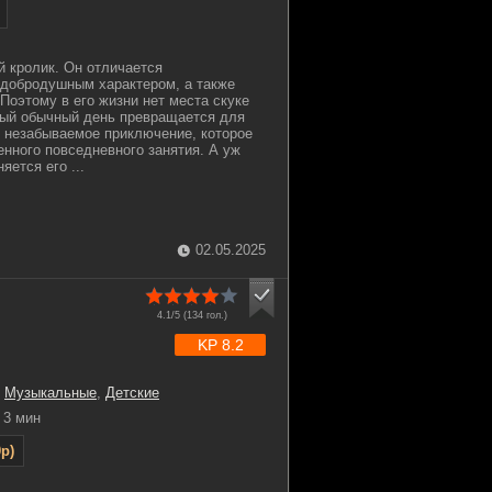
 кролик. Он отличается
 добродушным характером, а также
Поэтому в его жизни нет места скуке
мый обычный день превращается для
и незабываемое приключение, которое
енного повседневного занятия. А уж
яется его ...
02.05.2025
4.1/5 (
134
гол.)
KP 8.2
,
Музыкальные
,
Детские
3 мин
p)