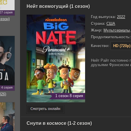
Нейт всемогущий (1 сезон)
27 серия
Год выпуска:
2022
сезон)
Страна:
США
Жанр:
Мультсериалы
Продолжительность:
Качество:
HD (720p)
Нейт Райт постоянно 
друзьями Фрэнсисом и 
4 серия
026)
1 сезон 8 серия
Снупи в космосе (1-2 сезон)