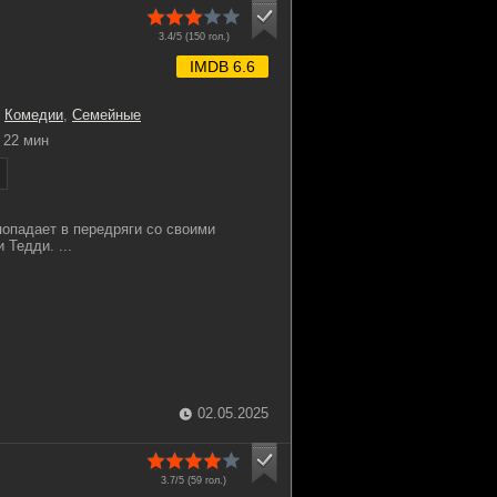
3.4/5 (
150
гол.)
IMDB 6.6
,
Комедии
,
Семейные
22 мин
попадает в передряги со своими
Тедди. ...
02.05.2025
3.7/5 (
59
гол.)