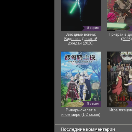
8 серия
Звёздные войны:
Призрак в д
Видения. Девятый
(2026)
джедай (2026)
5 серия
Рыцарь-скелет в
Игра лжецов
ином мире (1-2 сезон)
Последние комментарии