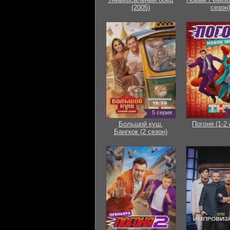
(2005)
сезон)
5 серия
Большой куш.
Погоня (1-2 
Бангкок (2 сезон)