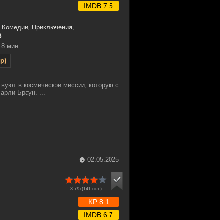
IMDB 7.5
,
Комедии
,
Приключения
,
а
8 мин
p)
твуют в космической миссии, которую с
арли Браун. ...
02.05.2025
3.7/5 (
141
гол.)
KP 8.1
IMDB 6.7