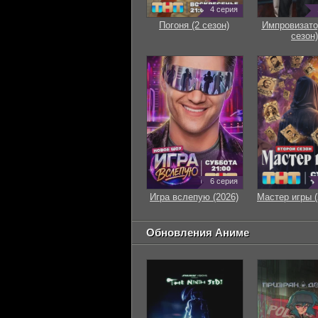
4 серия
Погоня (2 сезон)
Импровизато
сезон)
6 серия
Игра вслепую (2026)
Мастер игры (
Обновления Аниме