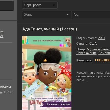
Сортировка
Жанр
Год
Ада Твист, учёный (1 сезон)
24
,
21
Год выпуска:
2021
Страна:
США
Жанр:
Мультсериалы
Приключения
,
Семейн
Качество:
FHD (1080
Крошечная ученая Ада
серьезные вопросы и 
всем! ...
орамы
лы
13735
1 сезон 6 серия