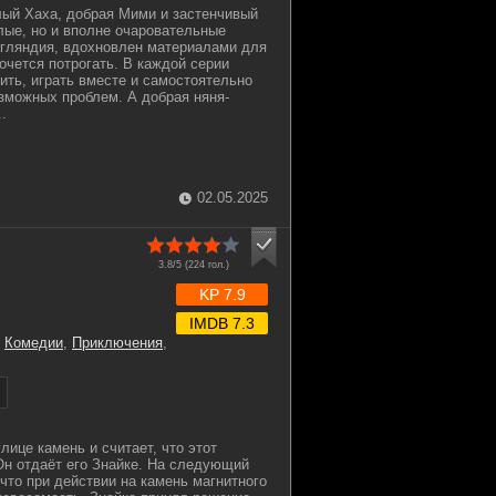
лый Хаха, добрая Мими и застенчивый
глые, но и вполне очаровательные
угляндия, вдохновлен материалами для
хочется потрогать. В каждой серии
ить, играть вместе и самостоятельно
зможных проблем. А добрая няня-
.
02.05.2025
3.8/5 (
224
гол.)
KP 7.9
IMDB 7.3
,
Комедии
,
Приключения
,
лице камень и считает, что этот
Он отдаёт его Знайке. На следующий
что при действии на камень магнитного