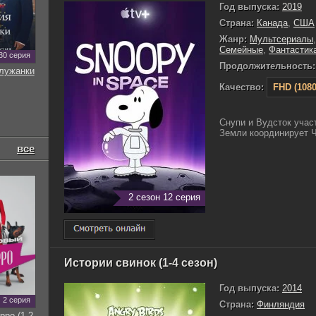
Год выпуска:
2019
Страна:
Канада
,
США
Жанр:
Мультсериалы
Семейные
,
Фантастик
30 серия
Продолжительность:
служанки
Качество:
FHD (1080
Снупи и Вудсток учас
Земли координирует Ч
все
2 сезон 12 серия
Истории свинок (1-4 сезон)
Год выпуска:
2014
2 серия
Страна:
Финляндия
рро (1-2