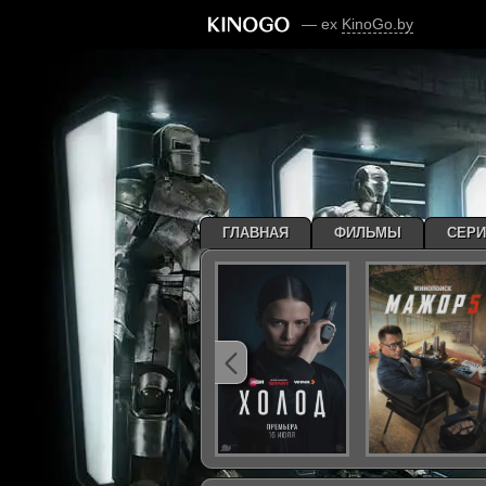
— ex
KinoGo.by
ГЛАВНАЯ
ФИЛЬМЫ
СЕР