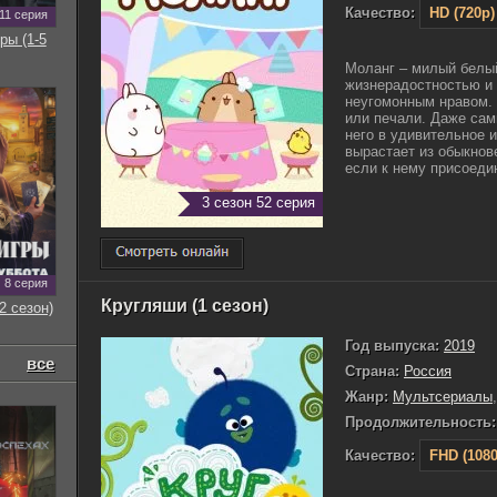
Качество:
HD (720p)
11 серия
ры (1-5
Моланг – милый белый
жизнерадостностью и
неугомонным нравом. 
или печали. Даже са
него в удивительное 
вырастает из обыкнов
если к нему присоедин
3 сезон 52 серия
8 серия
Кругляши (1 сезон)
2 сезон)
Год выпуска:
2019
все
Страна:
Россия
Жанр:
Мультсериалы
Продолжительность:
Качество:
FHD (1080