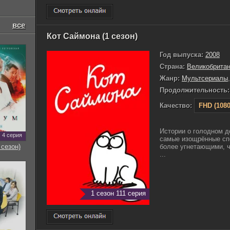
все
Кот Саймона (1 сезон)
Год выпуска:
2008
Страна:
Великобрита
Жанр:
Мультсериалы
Продолжительность:
Качество:
FHD (1080
Истории о голодном д
4 серия
самые изощрённые спо
более угнетающими, ч
 сезон)
...
1 сезон 111 серия