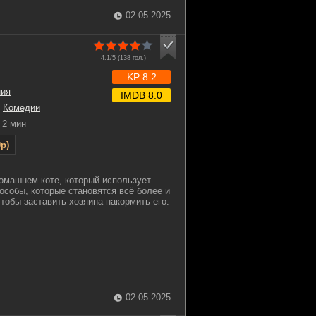
02.05.2025
4.1/5 (
138
гол.)
KP 8.2
ния
IMDB 8.0
,
Комедии
2 мин
p)
омашнем коте, который использует
собы, которые становятся всё более и
тобы заставить хозяина накормить его.
02.05.2025