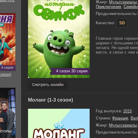
Жанр:
Мультсериалы
Приключения
,
Семейн
Продолжительность:
Качество:
SD
Главные герои сериал
шарики с большими гл
зигзага. Ни одной мин
месте, в связи с чем 
4 серия
4 сезон 30 серия
сезон)
Моланг (1-3 сезон)
Год выпуска:
2015
Страна:
Франция
,
Вел
Жанр:
Мультсериалы
Продолжительность: