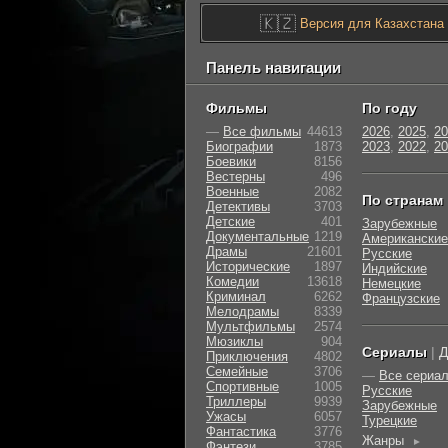
🇰🇿
Версия для Казахстана
Панель навигации
Фильмы
По году
—
Все фильмы
44613
2026
,
2025
,
20
Биографии
1873
2023
,
2022
,
20
Боевики
8156
Вестерны
496
Военные
2082
По странам
Детективы
3703
Детские
401
Зарубежные
Документальные
1219
Американские
Драмы
21601
Русские
Исторические
1897
Индийские
Комедии
13618
Немецкие
Криминал
6262
Французские
Мелодрамы
8339
Мультфильмы
2574
Мюзиклы
904
Сериалы
|
Д
Приключения
4802
Семейные
3706
—
Все сериа
Cпортивные
1005
Русские
Триллеры
9939
Зарубежные
Ужасы
6057
Турецкие
Фантастика
3776
Жанры
►
Фэнтези
3785