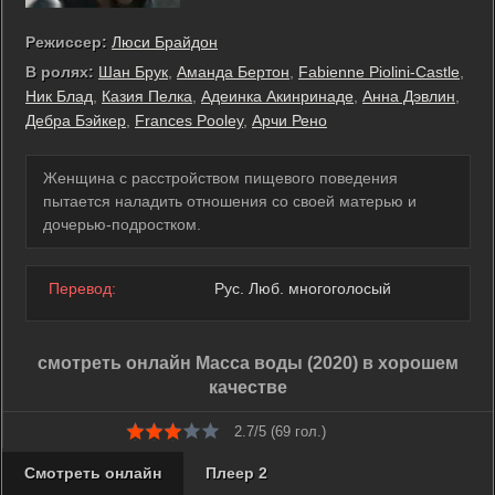
Режиссер:
Люси Брайдон
В ролях:
Шан Брук
,
Аманда Бертон
,
Fabienne Piolini-Castle
,
Ник Блад
,
Казия Пелка
,
Адеинка Акинринаде
,
Анна Дэвлин
,
Дебра Бэйкер
,
Frances Pooley
,
Арчи Рено
Женщина с расстройством пищевого поведения
пытается наладить отношения со своей матерью и
дочерью-подростком.
Перевод:
Рус. Люб. многоголосый
смотреть онлайн Масса воды (2020) в хорошем
качестве
2.7/5 (
69
гол.)
Смотреть онлайн
Плеер 2