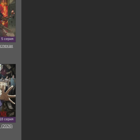
5 серия
оспехах
18 серия
 (2026)