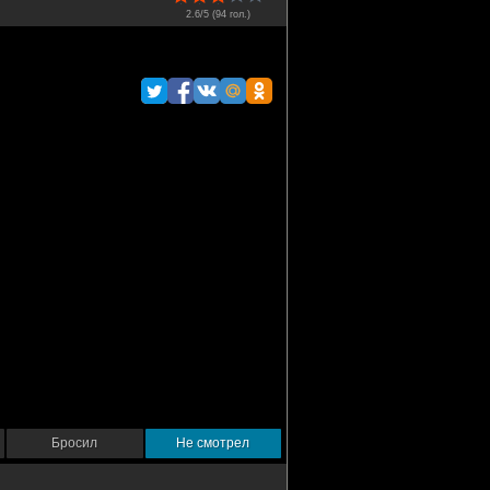
2.6/5 (
94
гол.)
Бросил
Не смотрел