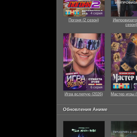
4 серия
Погоня (2 сезон)
Импровизато
сезон)
6 серия
Игра вслепую (2026)
Мастер игры (
Обновления Аниме