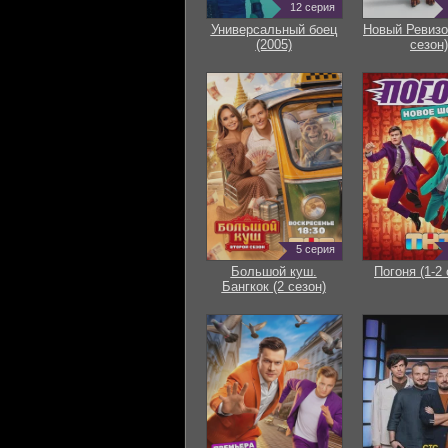
12 серия
Универсальный боец
Новый Ревизо
(2005)
сезон)
5 серия
Большой куш.
Погоня (1-2 
Бангкок (2 сезон)