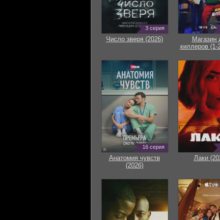
3 серия
Число зверя (2026)
Магазин 
киллеров (1-2
16 серия
Анатомия чувств
Лаки (20
(2026)