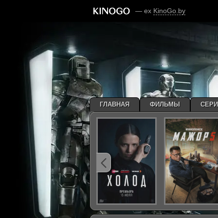
— ex
KinoGo.by
ГЛАВНАЯ
ФИЛЬМЫ
СЕР