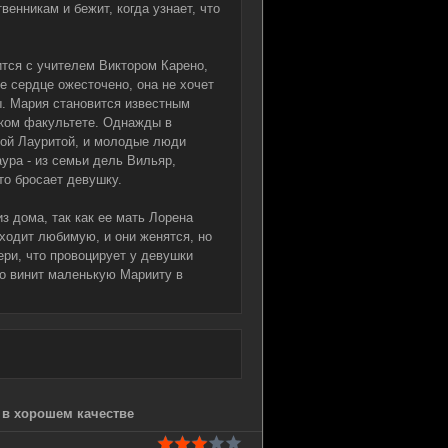
венникам и бежит, когда узнает, что
тся с учителем Виктором Карено,
е сердце ожесточено, она не хочет
ы. Мария становится известным
ском факультете. Однажды в
ной Лауритой, и молодые люди
ура - из семьи дель Вильяр,
 то бросает девушку.
из дома, так как ее мать Лорена
аходит любимую, и они женятся, но
ери, что провоцирует у девушки
о винит маленькую Марииту в
 в хорошем качестве