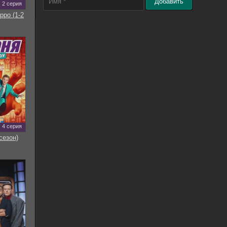
Добавить
2 серия
рро (1-2
4 серия
сезон)