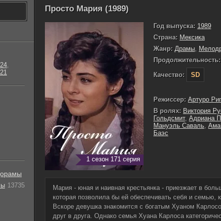
Просто Мария (1989)
Год выпуска:
1989
Страна:
Мексика
Жанр:
Драмы
,
Мелод
Продолжительность:
24
,
21
Качество:
SD
Режиссер:
Артуро Ри
В ролях:
Виктория Р
Гольдсмит
,
Адриана П
Мануэль Саваль
,
Ама
Баэс
1 сезон 171 серия
орамы
лы
13735
Мария - юная и наивная крестьянка - приезжает в боль
которая позволила бы ей обеспечивать себя и семью, 
Вскоре девушка знакомится с богатым Хуаном Карлос
друг в друга. Однако семья Хуана Карлоса категоричес