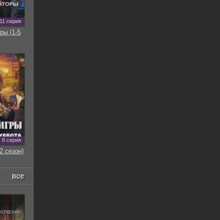
11 серия
ры (1-5
8 серия
2 сезон)
все