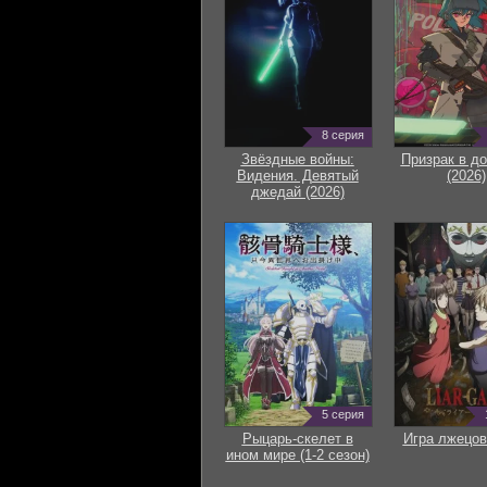
8 серия
Звёздные войны:
Призрак в д
Видения. Девятый
(2026)
джедай (2026)
5 серия
Рыцарь-скелет в
Игра лжецов
ином мире (1-2 сезон)