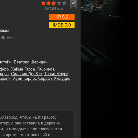
2.6/5 (
94
гол.)
KP 5.2
IMDB 5.0
рамы
40 мин
пстейн
,
Беатрис Шеридан
уффо
,
Хайме Гарса
,
Габриэла
арра
,
Сильвия Дербес
,
Тоньо Маури
,
йрани
,
Хуан Карлос Серран
,
Клаудио
шой город, чтобы найти работу,
которую она оставила в деревне.
ом, и молодые люди влюбляются
ки против его отношений с