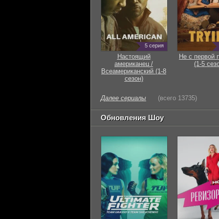
5 серия
Настоящий
Не с первой 
американец /
(1-5 сез
Всеамериканский (1-8
сезон)
Далее сериалы
(всего 13735)
Обновления Шоу