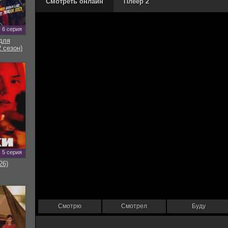
Смотреть онлайн
Плеер 2
6 серия
для
 сезон)
5 серия
26)
Смотрю
Смотрел
Буду