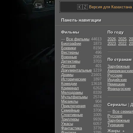
🇰🇿
Версия для Казахстана
Панель навигации
Фильмы
По году
—
Все фильмы
44613
2026
,
2025
,
20
Биографии
1873
2023
,
2022
,
20
Боевики
8156
Вестерны
496
Военные
2082
По странам
Детективы
3703
Детские
401
Зарубежные
Документальные
1219
Американские
Драмы
21601
Русские
Исторические
1897
Индийские
Комедии
13618
Немецкие
Криминал
6262
Французские
Мелодрамы
8339
Мультфильмы
2574
Мюзиклы
904
Сериалы
|
Д
Приключения
4802
Семейные
3706
—
Все сериа
Cпортивные
1005
Русские
Триллеры
9939
Зарубежные
Ужасы
6057
Турецкие
Фантастика
3776
Жанры
►
Фэнтези
3785