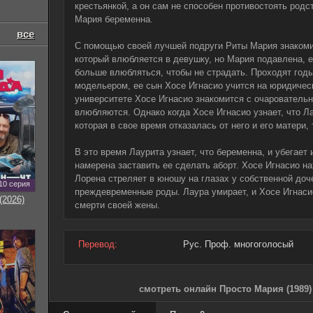
крестьянкой, а он сам не способен противостоять родст
Мария беременна.
все
С помощью своей лучшей подруги Риты Мария знакоми
который влюбляется в девушку, но Мария подавлена, е
больше влюбляться, чтобы не страдать. Проходят год
модельером, ее сын Хосе Игнасио учится на юридиче
университете Хосе Игнасио знакомится с очарователь
влюбляются. Однако когда Хосе Игнасио узнает, что Ла
которая в свое время отказалась от него и его матери,
В это время Лаурита узнает, что беременна, и убегает 
намерена заставить ее сделать аборт. Хосе Игнасио н
Лорена стреляет в юношу на глазах у собственной доч
10 серия
преждевременные роды. Лаура умирает, и Хосе Игнаси
(2026)
смерти своей жены.
Перевод:
Рус. Проф. многоголосый
смотреть онлайн Просто Мария (1989)